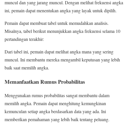
muncul dan yang jarang muncul. Dengan melihat frekuensi angka
ini, pemain dapat menentukan angka yang layak untuk dipilih.
Pemain dapat membuat tabel untuk memudahkan analisis.
Misalnya, tabel berikut menunjukkan angka frekuensi selama 10
pertandingan terakhir:
Dari tabel ini, pemain dapat melihat angka mana yang sering
muncul. Ini membantu mereka mengambil keputusan yang lebih
baik saat memilih angka.
Memanfaatkan Rumus Probabilitas
Menggunakan rumus probabilitas sangat membantu dalam
memilih angka. Pemain dapat menghitung kemungkinan
kemunculan setiap angka berdasarkan data yang ada. Ini
memberikan pemahaman yang lebih baik tentang peluang.