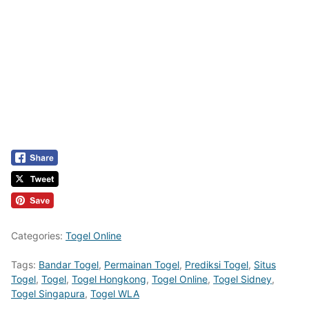
Categories:
Togel Online
Tags:
Bandar Togel
,
Permainan Togel
,
Prediksi Togel
,
Situs
Togel
,
Togel
,
Togel Hongkong
,
Togel Online
,
Togel Sidney
,
Togel Singapura
,
Togel WLA