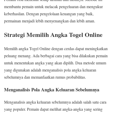
membantu pemain untuk melacak pengeluaran dan mengukur
keberhasilan. Dengan pengelolaan keuangan yang baik,
permainan menjadi lebih menyenangkan dan lebih aman.
Strategi Memilih Angka Togel Online
Memilih angka Togel
Online dengan cerdas dapat meningkatkan
peluang menang. Ada berbagai cara yang bisa dilakukan pemain
untuk menentukan angka yang akan dipilih. Dua metode umum
yang digunakan adalah menganalisis pola angka keluaran
sebelumnya dan memanfaatkan rumus probabilitas.
Menganalisis Pola Angka Keluaran Sebelumnya
Menganalisis angka keluaran sebelumnya adalah salah satu cara
yang populer. Pemain dapat melihat angka-angka yang sering