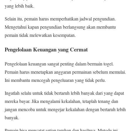
yang lebih baik.
Selain itu, pemain harus memperhatikan jadwal pengundian.
Mengetahui kapan pengundian berlangsung akan membantu
pemain tidak melewatkan kesempatan.
Pengelolaan Keuangan yang Cermat
Pengelolaan keuangan sangat penting dalam bermain togel.
Pemain harus menetapkan anggaran permainan sebelum memulai.
Ini membantu mencegah pengeluaran yang tidak perlu.
Ingatlah selalu untuk tidak bertaruh lebih banyak dari yang dapat
mereka bayar. Jika mengalami kekalahan, tetaplah tenang dan
jangan mencoba untuk mengejar kekalahan dengan bertaruh lebih
banyak.
Pemain bisa mencatat setiap taruhan dan hasilnya. Metode ini