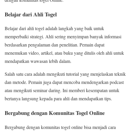
Belajar dari Ahli Togel
Belajar dari ahli togel adalah langkah yang baik untuk
memperbaiki strategi. Ahli sering menyimpan banyak informasi
berdasarkan pengalaman dan penelitian. Pemain dapat
menemukan video, artikel, atau buku yang ditulis oleh ahli untuk
mendapatkan wawasan lebih dalam.
Salah satu cara adalah mengikuti tutorial yang menjelaskan teknik
dan metode. Pemain juga dapat mencoba mendengarkan podcast
atau mengikuti seminar daring. Ini memberi kesempatan untuk
bertanya langsung kepada para ahli dan mendapatkan tips.
Bergabung dengan Komunitas Togel Online
Bergabung dengan komunitas togel online bisa menjadi cara