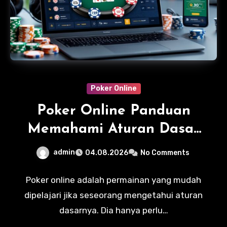
Poker Online
Poker Online Panduan
Memahami Aturan Dasar
dan Cara Bermain dengan
admin
04.08.2026
No Comments
Mudah dan Seru
Poker online adalah permainan yang mudah
dipelajari jika seseorang mengetahui aturan
dasarnya. Dia hanya perlu…