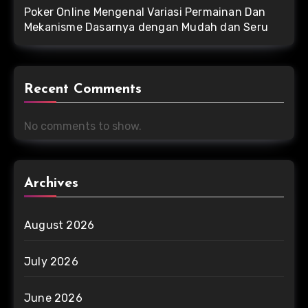
Poker Online Mengenal Variasi Permainan Dan
Mekanisme Dasarnya dengan Mudah dan Seru
Recent Comments
No comments to show.
Archives
August 2026
July 2026
June 2026