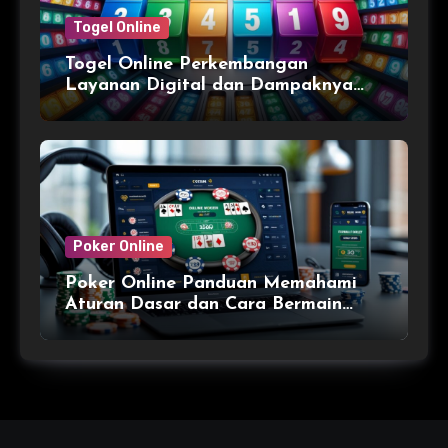
Togel Online
Togel Online Perkembangan
Layanan Digital dan Dampaknya
Pada Industri Permainan Angka
Yang Semakin Modern
Poker Online
Poker Online Panduan Memahami
Aturan Dasar dan Cara Bermain
dengan Mudah dan Seru