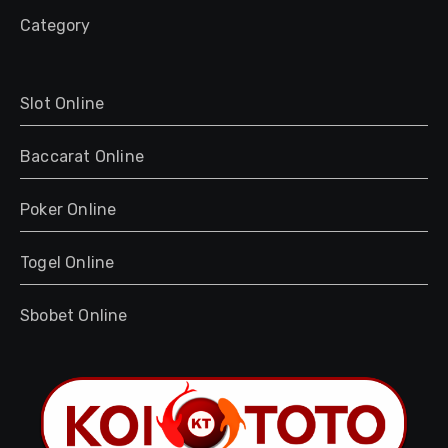
Category
Slot Online
Baccarat Online
Poker Online
Togel Online
Sbobet Online