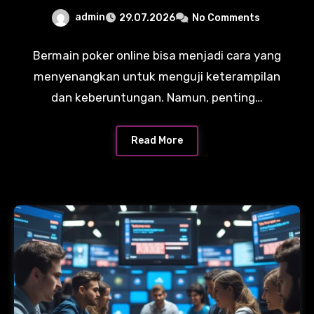
Bertanggung Jawab dan
admin
29.07.2026
No Comments
Mengelola Risiko Dengan
Bermain poker online bisa menjadi cara yang
Bijak
menyenangkan untuk menguji keterampilan
dan keberuntungan. Namun, penting…
Read More