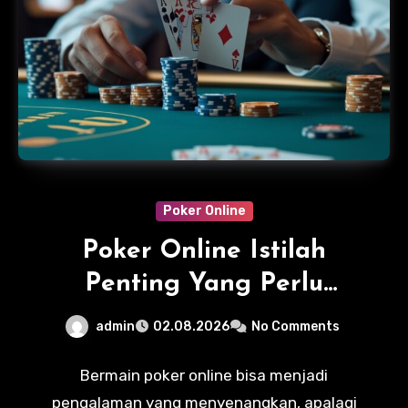
Poker Online
Poker Online Istilah
Penting Yang Perlu
Diketahui Pemula untuk
admin
02.08.2026
No Comments
Memulai dengan Percaya
Bermain poker online bisa menjadi
Diri
pengalaman yang menyenangkan, apalagi