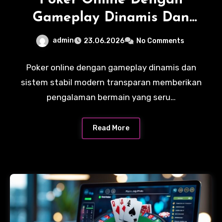
Gameplay Dinamis Dan
Sistem Stabil Modern
admin
23.06.2026
No Comments
Transparan Untuk
Poker online dengan gameplay dinamis dan
Pengalaman Bermain Seru
sistem stabil modern transparan memberikan
dan Aman
pengalaman bermain yang seru…
Read More