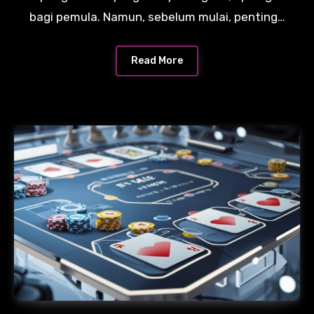
bagi pemula. Namun, sebelum mulai, penting…
Read More