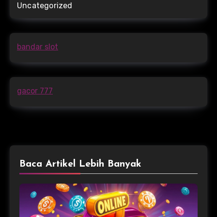
Uncategorized
bandar slot
gacor 777
Baca Artikel Lebih Banyak