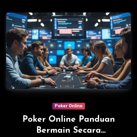
Poker Online
Poker Online Panduan
Bermain Secara