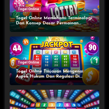
Togel Online
Togel Online Memahami Terminologi
Dan Konsep Dasar Permainan
Angka Dengan Mudah dan Seru
Togel Online
Togel Online Tinjauan Mengenai
Aspek Hukum Dan Regulasi Di
Berbagai Wilayah Dengan
Pendekatan Ramah Pengguna