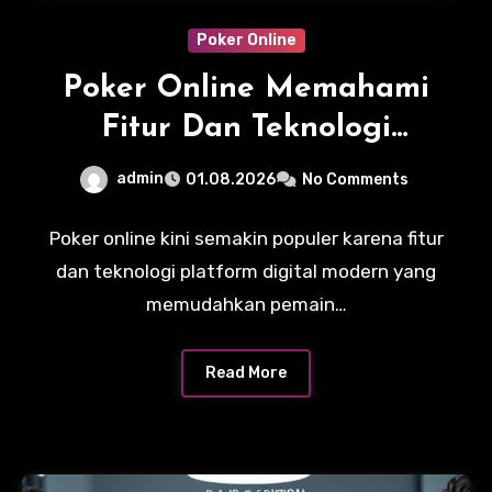
Poker Online
Poker Online Memahami
Fitur Dan Teknologi
Platform Digital Modern
admin
01.08.2026
No Comments
untuk Pengalaman
Poker online kini semakin populer karena fitur
Bermain Lebih Seru
dan teknologi platform digital modern yang
memudahkan pemain…
Read More