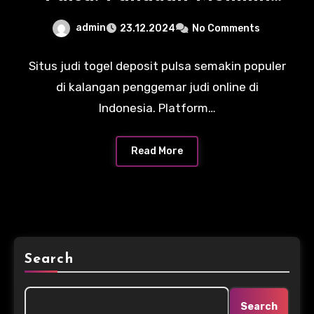
dan Memahami
admin
23.12.2024
No Comments
Manfaatnya
Situs judi togel deposit pulsa semakin populer
di kalangan penggemar judi online di
Indonesia. Platform…
Read More
Search
Search