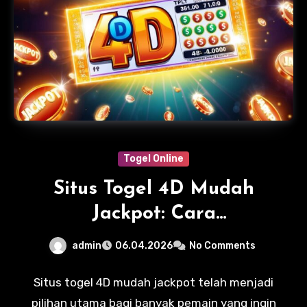
Togel Online
Situs Togel 4D Mudah
Jackpot: Cara
Meningkatkan Peluang
admin
06.04.2026
No Comments
Menang Anda
Situs togel 4D mudah jackpot telah menjadi
pilihan utama bagi banyak pemain yang ingin