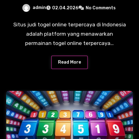
admin
02.04.2026
No Comments
Situs judi togel online terpercaya di Indonesia
adalah platform yang menawarkan
permainan togel online terpercaya…
Read More