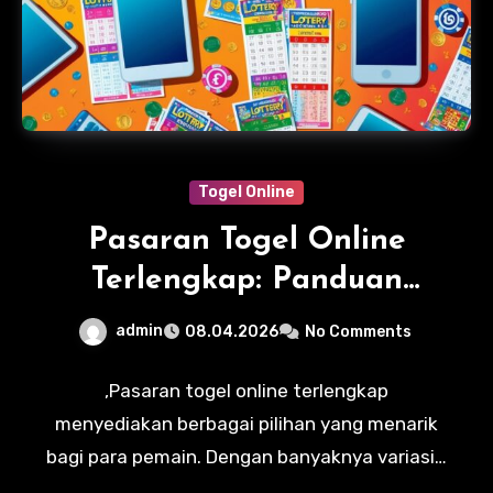
Togel Online
Pasaran Togel Online
Terlengkap: Panduan
Menemukan Situs
admin
08.04.2026
No Comments
Terpercaya dan Aman
,Pasaran togel online terlengkap
menyediakan berbagai pilihan yang menarik
bagi para pemain. Dengan banyaknya variasi…