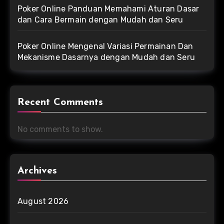
Poker Online Panduan Memahami Aturan Dasar
dan Cara Bermain dengan Mudah dan Seru
Poker Online Mengenal Variasi Permainan Dan
Mekanisme Dasarnya dengan Mudah dan Seru
Recent Comments
No comments to show.
Archives
August 2026