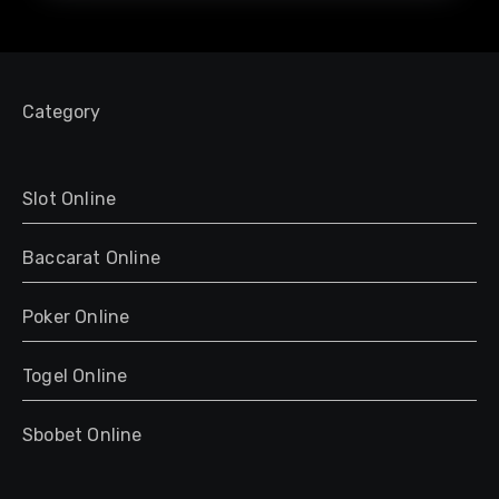
Category
Slot Online
Baccarat Online
Poker Online
Togel Online
Sbobet Online