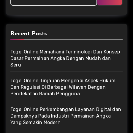
Recent Posts
Togel Online Memahami Terminologi Dan Konsep
Dasar Permainan Angka Dengan Mudah dan
Seru
Togel Online Tinjauan Mengenai Aspek Hukum
Dan Regulasi Di Berbagai Wilayah Dengan
Pendekatan Ramah Pengguna
Togel Online Perkembangan Layanan Digital dan
Dampaknya Pada Industri Permainan Angka
Yang Semakin Modern