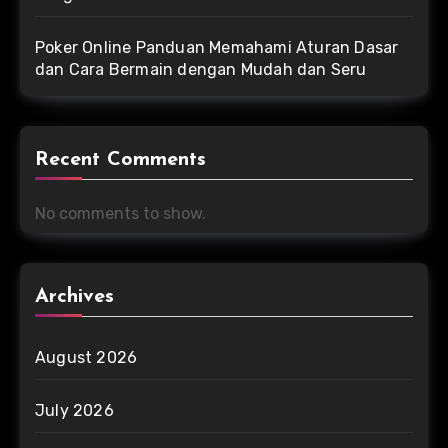
Poker Online Panduan Memahami Aturan Dasar
dan Cara Bermain dengan Mudah dan Seru
Recent Comments
No comments to show.
Archives
August 2026
July 2026