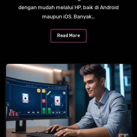
Seru
dengan mudah melalui HP, baik di Android
maupun iOS. Banyak…
Read More