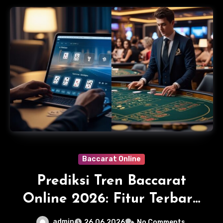
Baccarat Online
Prediksi Tren Baccarat
Online 2026: Fitur Terbaru
dan Variasi Baru untuk
admin
26.06.2026
No Comments