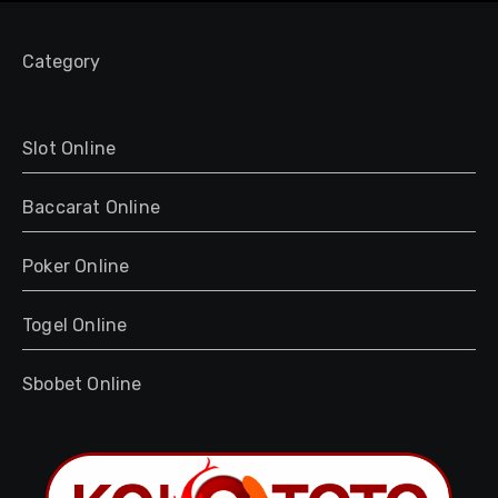
Category
Slot Online
Baccarat Online
Poker Online
Togel Online
Sbobet Online