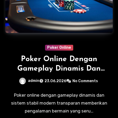
Poker Online
Poker Online Dengan
Gameplay Dinamis Dan
Sistem Stabil Modern
admin
23.06.2026
No Comments
Transparan Untuk
Poker online dengan gameplay dinamis dan
Pengalaman Bermain Seru
sistem stabil modern transparan memberikan
dan Aman
pengalaman bermain yang seru…