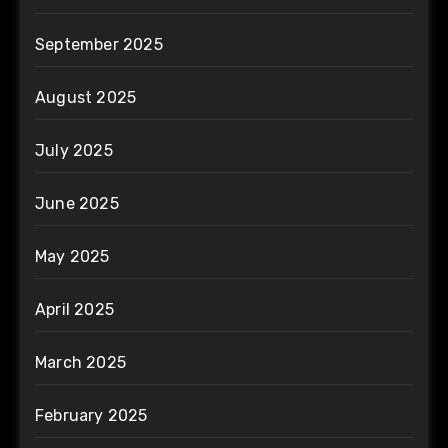
September 2025
August 2025
July 2025
June 2025
May 2025
April 2025
March 2025
February 2025