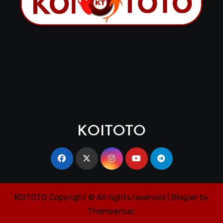
KOITOTO
KOITOTO Copyright © All rights reserved
|
Blogier
by
Themeansar
.