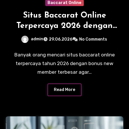
Baccarat Online
Situs Baccarat Online
Terpercaya 2026 dengan
Bonus New Member
admin
29.06.2026
No Comments
Terbesar dan Promo
Banyak orang mencari situs baccarat online
Menarik
terpercaya tahun 2026 dengan bonus new
member terbesar agar…
Read More