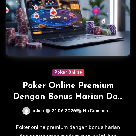
Poker Online
Poker Online Premium
Dengan Bonus Harian Dan
Server Aman Modern yang
admin
21.06.2026
No Comments
Seru dan Terpercaya
Poker online premium dengan bonus harian