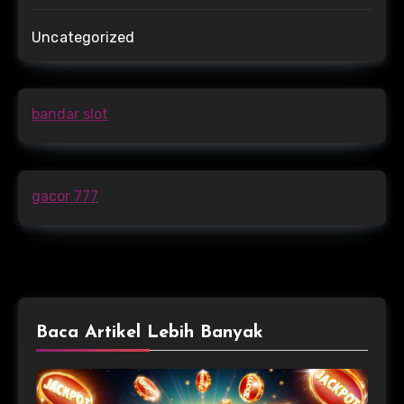
Uncategorized
bandar slot
gacor 777
Baca Artikel Lebih Banyak