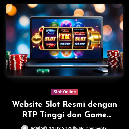
Slot Online
Website Slot Resmi dengan
RTP Tinggi dan Game
Terbaru: Temukan
admin
24.02.2025
No Comments