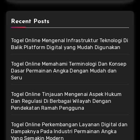
Recent Posts
Togel Online Mengenal Infrastruktur Teknologi Di
Balik Platform Digital yang Mudah Digunakan
Togel Online Memahami Terminologi Dan Konsep
Dasar Permainan Angka Dengan Mudah dan
Seru
Togel Online Tinjauan Mengenai Aspek Hukum
Dan Regulasi Di Berbagai Wilayah Dengan
Pendekatan Ramah Pengguna
Togel Online Perkembangan Layanan Digital dan
Dampaknya Pada Industri Permainan Angka
Yang Semakin Modern