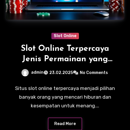
Slot Online
Slot Online Terpercaya
Jenis Permainan yang
Menarik
admin
23.02.2025
No Comments
Situs slot online terpercaya menjadi pilihan
banyak orang yang mencari hiburan dan
kesempatan untuk menang.…
Read More