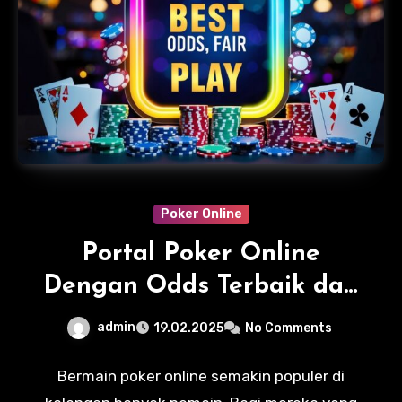
Poker Online
Portal Poker Online
Dengan Odds Terbaik dan
Fair Play
admin
19.02.2025
No Comments
Bermain poker online semakin populer di