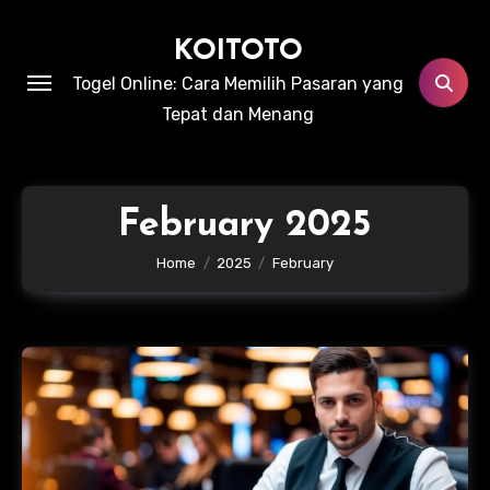
Skip
to
KOITOTO
content
Togel Online: Cara Memilih Pasaran yang
Tepat dan Menang
February 2025
Home
2025
February