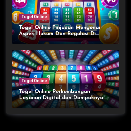
Togel Online
Togel Online Tinjauan Mengenai
Aspek Hukum Dan Regulasi Di
Berbagai Wilayah Dengan
Pendekatan Ramah Pengguna
Togel Online
Togel Online Perkembangan
Layanan Digital dan Dampaknya
Pada Industri Permainan Angka
Yang Semakin Modern