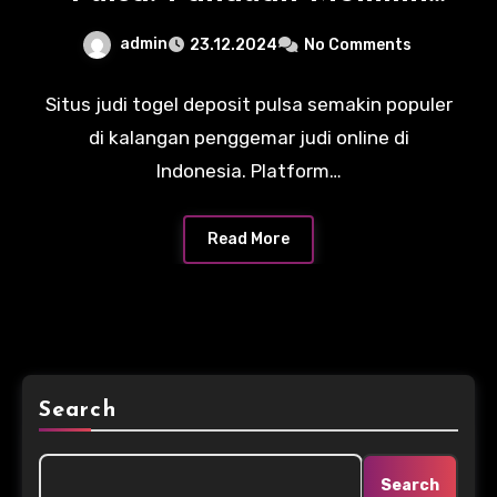
dan Memahami
admin
23.12.2024
No Comments
Manfaatnya
Situs judi togel deposit pulsa semakin populer
di kalangan penggemar judi online di
Indonesia. Platform…
Read More
Search
Search