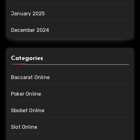
January 2025
December 2024
Categories
Baccarat Online
Poker Online
Sbobet Online
Slot Online