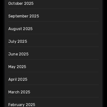
October 2025
September 2025
August 2025
July 2025
June 2025
May 2025
April 2025
March 2025
February 2025