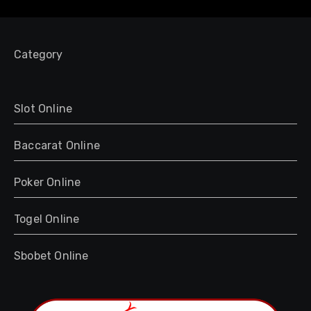
Category
Slot Online
Baccarat Online
Poker Online
Togel Online
Sbobet Online