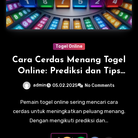
Togel Online
Cara Cerdas Menang Togel
Online: Prediksi dan Tips
Terbaik
admin
05.02.2025
No Comments
Pemain togel online sering mencari cara
cerdas untuk meningkatkan peluang menang.
Dengan mengikuti prediksi dan…