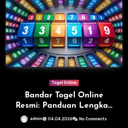
Togel Online
Bandar Togel Online
Resmi: Panduan Lengkap
untuk Pemain yang Cerdas
admin
04.04.2026
No Comments