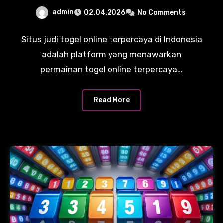
admin
02.04.2026
No Comments
Situs judi togel online terpercaya di Indonesia
adalah platform yang menawarkan
permainan togel online terpercaya…
Read More