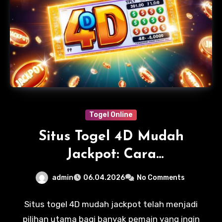
Togel Online
Situs Togel 4D Mudah
Jackpot: Cara
Meningkatkan Peluang
admin
06.04.2026
No Comments
Menang Anda
Situs togel 4D mudah jackpot telah menjadi
pilihan utama bagi banyak pemain yang ingin