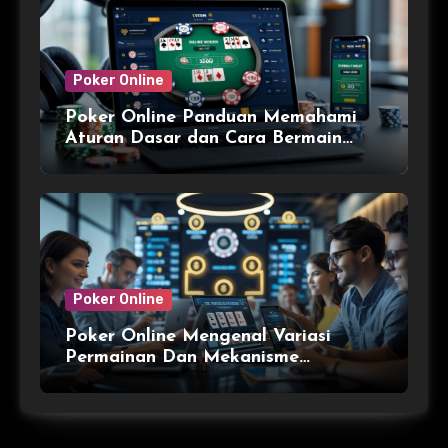
Poker Online
Poker Online Panduan Memahami
Aturan Dasar dan Cara Bermain
dengan Mudah dan Seru
Poker Online
Poker Online Mengenal Variasi
Permainan Dan Mekanisme
Dasarnya dengan Mudah dan Seru