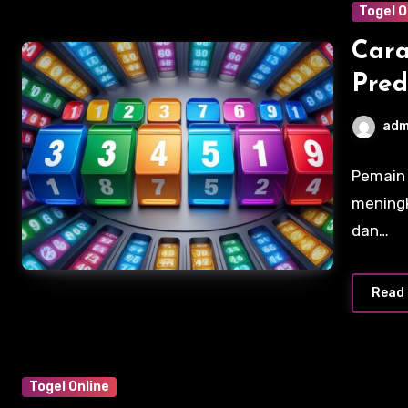
Togel O
Cara
Pred
adm
Pemain 
meningk
dan…
Read
Togel Online