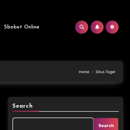
Sbobet Online
Home
Situs Togel
Search
Search