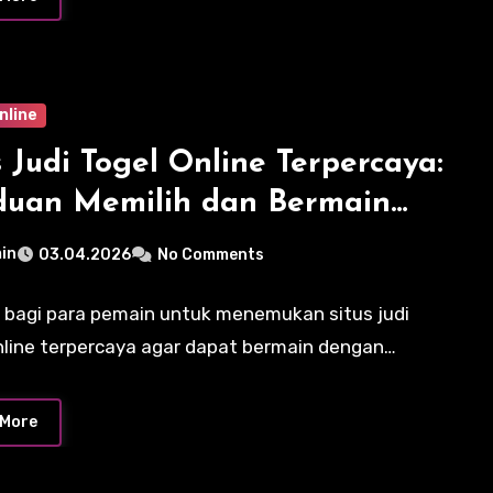
nline
s Judi Togel Online Terpercaya:
duan Memilih dan Bermain
gan Aman
in
03.04.2026
No Comments
 bagi para pemain untuk menemukan situs judi
nline terpercaya agar dapat bermain dengan…
 More