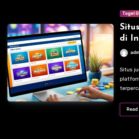
Togel O
Situ
di I
adm
Situs j
platfor
terper
Read