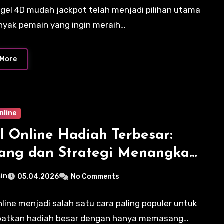
ogel 4D mudah jackpot telah menjadi pilihan utama
nyak pemain yang ingin meraih…
 More
nline
l Online Hadiah Terbesar:
ang dan Strategi Menangkan
pot
in
05.04.2026
No Comments
nline menjadi salah satu cara paling populer untuk
atkan hadiah besar dengan hanya memasang…