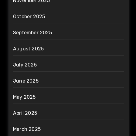
November 2025
October 2025
September 2025
August 2025
July 2025
June 2025
May 2025
April 2025
March 2025