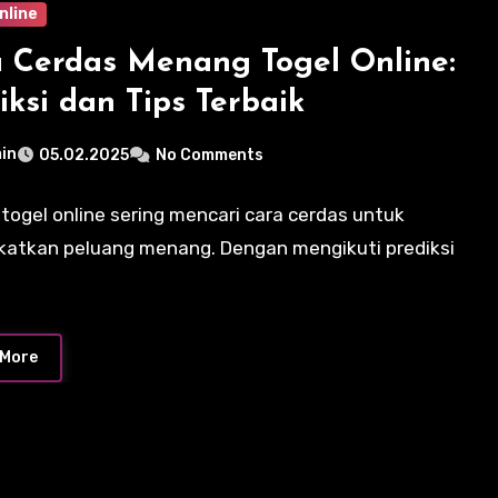
nline
 Cerdas Menang Togel Online:
iksi dan Tips Terbaik
in
05.02.2025
No Comments
togel online sering mencari cara cerdas untuk
atkan peluang menang. Dengan mengikuti prediksi
 More