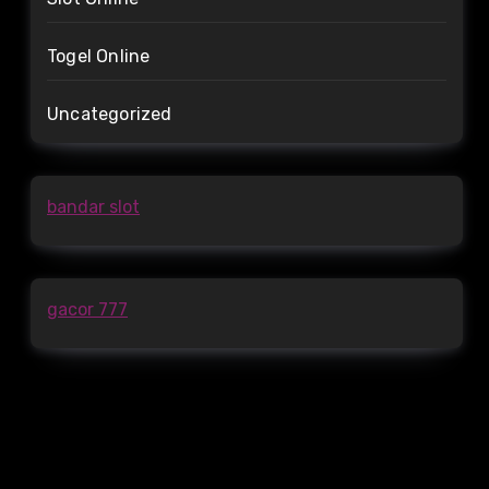
Togel Online
Uncategorized
bandar slot
gacor 777