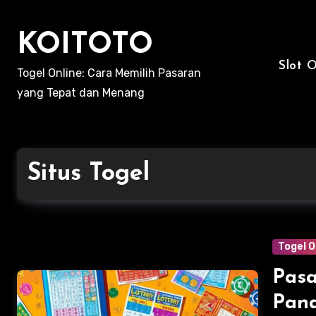
Skip
to
KOITOTO
content
Slot O
Togel Online: Cara Memilih Pasaran
yang Tepat dan Menang
Situs Togel
Togel O
Pasa
Pan