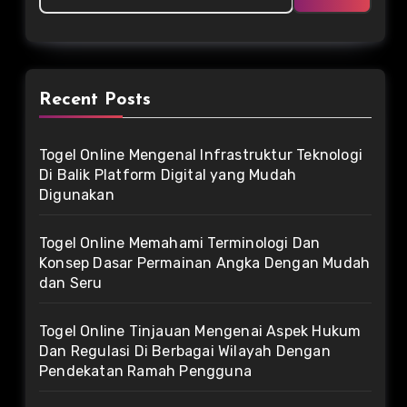
Recent Posts
Togel Online Mengenal Infrastruktur Teknologi
Di Balik Platform Digital yang Mudah
Digunakan
Togel Online Memahami Terminologi Dan
Konsep Dasar Permainan Angka Dengan Mudah
dan Seru
Togel Online Tinjauan Mengenai Aspek Hukum
Dan Regulasi Di Berbagai Wilayah Dengan
Pendekatan Ramah Pengguna