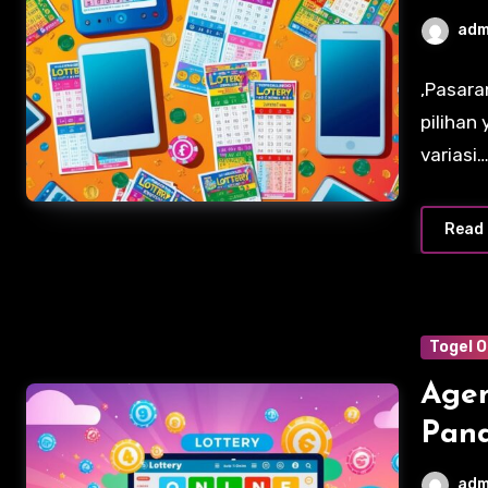
Terp
adm
,Pasara
pilihan
variasi
Read
Togel O
Agen
Pan
Perm
adm