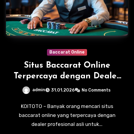
Baccarat Online
Situs Baccarat Online
Terpercaya dengan Dealer
Profesional Asli untuk
admin
31.01.2026
No Comments
Pengalaman Bermain
KOITOTO – Banyak orang mencari situs
Maksimal
baccarat online yang terpercaya dengan
dealer profesional asli untuk…