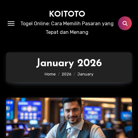
Skip
to
KOITOTO
content
Togel Online: Cara Memilih Pasaran yang
Tepat dan Menang
January 2026
Home
2026
January