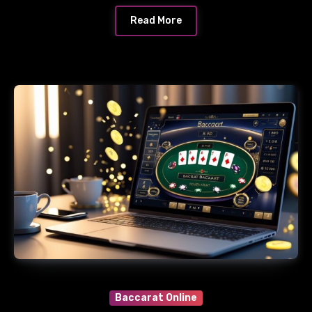
Read More
Baccarat Online