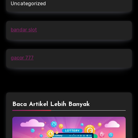
Uncategorized
bandar slot
gacor 777
Baca Artikel Lebih Banyak