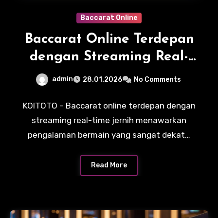
Baccarat Online
Baccarat Online Terdepan
dengan Streaming Real-
Time Jernih untuk
admin
28.01.2026
No Comments
Pengalaman Bermain
KOITOTO – Baccarat online terdepan dengan
Maksimal
streaming real-time jernih menawarkan
pengalaman bermain yang sangat dekat…
Read More