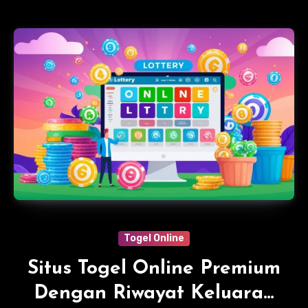
Togel Online
Situs Togel Online Premium
Dengan Riwayat Keluaran