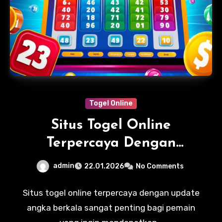
Togel Online
Situs Togel Online
Terpercaya Dengan
Update Angka Berkala
admin
22.01.2026
No Comments
untuk Menang Lebih
Situs togel online terpercaya dengan update
Mudah
angka berkala sangat penting bagi pemain