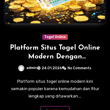
Togel Online
Platform Situs Togel Online
Modern Dengan
Dashboard Statistik
admin
24.01.2026
No Comments
Lengkap Untuk
Platform situs togel online modern kini
Pengalaman Lebih Mudah
semakin populer karena kemudahan dan fitur
dan Akurat
lengkap yang ditawarkan.…