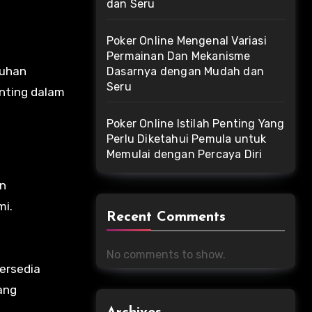
dan Seru
Poker Online Mengenal Variasi
Permainan Dan Mekanisme
ruhan
Dasarnya dengan Mudah dan
Seru
nting dalam
Poker Online Istilah Penting Yang
Perlu Diketahui Pemula untuk
Memulai dengan Percaya Diri
an
mi.
Recent Comments
No comments to show.
ersedia
ang