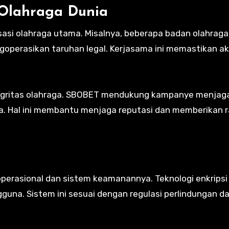
Olahraga Dunia
asi olahraga utama. Misalnya, beberapa badan olahraga 
perasikan taruhan legal. Kerjasama ini memastikan ak
tegritas olahraga. SBOBET mendukung kampanye menjaga 
ga. Hal ini membantu menjaga reputasi dan memberikan 
erasional dan sistem keamanannya. Teknologi enkripsi
guna. Sistem ini sesuai dengan regulasi perlindungan da