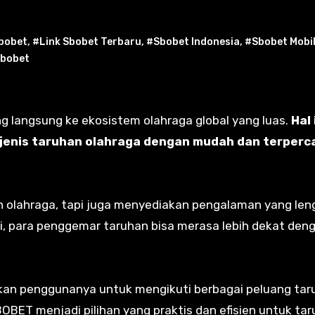
Sbobet
,
#Link Sbobet Terbaru
,
#Sbobet Indonesia
,
#Sbobet Mobi
Sbobet
g langsung ke ekosistem olahraga global yang luas.
Hal 
enis taruhan olahraga dengan mudah dan terperca
an olahraga, tapi juga menyediakan pengalaman yang le
ni, para penggemar taruhan bisa merasa lebih dekat den
an penggunanya untuk mengikuti berbagai peluang taru
BOBET menjadi pilihan yang praktis dan efisien untuk tar