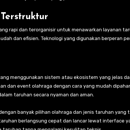
Terstruktur
ng rapi dan terorganisir untuk menawarkan layanan ta
dah dan efisien. Teknologi yang digunakan berperan pe
 yang menggunakan sistem atau ekosistem yang jelas d
ruhan dan event olahraga dengan cara yang mudah dipaha
 dalam taruhan secara nyaman dan aman.
gan banyak pilihan olahraga dan jenis taruhan yang t
aruhan berlangsung cepat dan lancar lewat interface y
 taruhan tanpa mengalami kesulitan teknis.