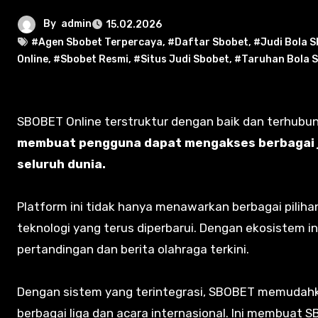
By
admin
15.02.2026
#Agen Sbobet Terpercaya
,
#Daftar Sbobet
,
#Judi Bola 
Online
,
#Sbobet Resmi
,
#Situs Judi Sbobet
,
#Taruhan Bola 
SBOBET Online terstruktur dengan baik dan terhubun
membuat pengguna dapat mengakses berbagai j
seluruh dunia.
Platform ini tidak hanya menawarkan berbagai pilih
teknologi yang terus diperbarui. Dengan ekosistem i
pertandingan dan berita olahraga terkini.
Dengan sistem yang terintegrasi, SBOBET memudahk
berbagai liga dan acara internasional. Ini membuat S