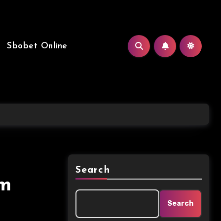
Sbobet Online
Search
em
Search