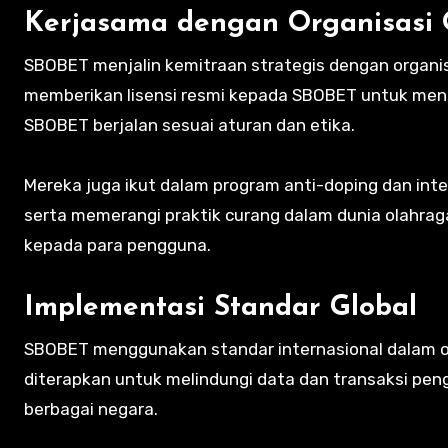
Kerjasama dengan Organisasi 
SBOBET menjalin kemitraan strategis dengan organis
memberikan lisensi resmi kepada SBOBET untuk mengo
SBOBET berjalan sesuai aturan dan etika.
Mereka juga ikut dalam program anti-doping dan in
serta memerangi praktik curang dalam dunia olahra
kepada para pengguna.
Implementasi Standar Global
SBOBET menggunakan standar internasional dalam op
diterapkan untuk melindungi data dan transaksi peng
berbagai negara.