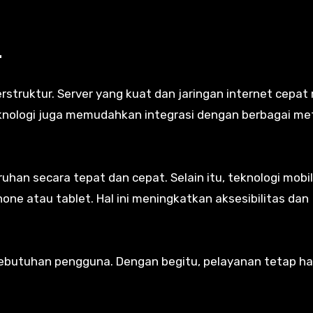
T
struktur. Server yang kuat dan jaringan internet cepa
knologi juga memudahkan integrasi dengan berbagai m
ruhan secara tepat dan cepat. Selain itu, teknologi mo
ne atau tablet. Hal ini meningkatkan aksesibilitas dan
 kebutuhan pengguna. Dengan begitu, pelayanan tetap h