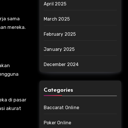
April 2025
rja sama
March 2025
nan mereka.
February 2025
January 2025
December 2024
iakan
pengguna
Categories
eka di pasar
Baccarat Online
si akurat
Poker Online