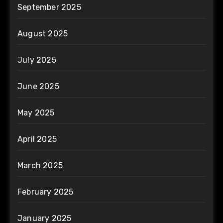
September 2025
August 2025
July 2025
June 2025
May 2025
April 2025
March 2025
February 2025
January 2025