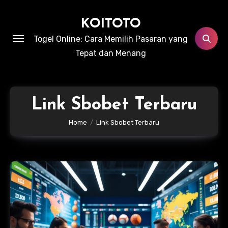
Skip
to
KOITOTO
content
Togel Online: Cara Memilih Pasaran yang
Tepat dan Menang
Link Sbobet Terbaru
Home
Link Sbobet Terbaru