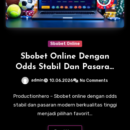
Sbobet Online
Sbobet Online Dengan
Odds Stabil Dan Pasaran
Modern Berkualitas Tinggi:
admin
10.06.2026
No Comments
Pilihan Terbaik Untuk
Productionhero – Sbobet online dengan odds
Taruhan Seru
stabil dan pasaran modern berkualitas tinggi
menjadi pilihan favorit…