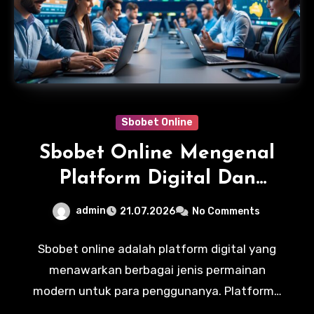
Sbobet Online
Sbobet Online Mengenal
Platform Digital Dan
Sistem Permainan Modern
admin
21.07.2026
No Comments
Dengan Mudah dan Seru
Sbobet online adalah platform digital yang
menawarkan berbagai jenis permainan
modern untuk para penggunanya. Platform…