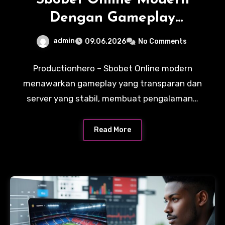
Dengan Gameplay
Transparan Dan Server
admin
09.06.2026
No Comments
Stabil Aman untuk
Productionhero – Sbobet Online modern
Pengalaman Judi Terbaik
menawarkan gameplay yang transparan dan
server yang stabil, membuat pengalaman…
Read More