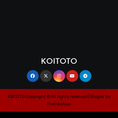
KOITOTO
KOITOTO Copyright © All rights reserved
|
Blogier
by
Themeansar
.