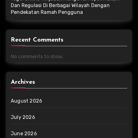
Dan Regulasi Di Berbagai Wilayah Dengan
Pendekatan Ramah Pengguna
Recent Comments
No comments to show.
Archives
August 2026
July 2026
June 2026