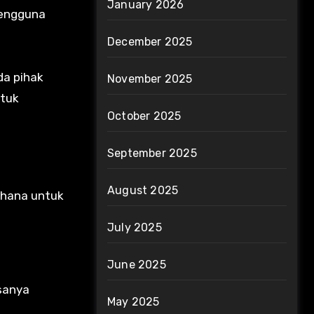
January 2026
pengguna
December 2025
da pihak
November 2025
ntuk
October 2025
September 2025
August 2025
rhana untuk
July 2025
June 2025
sanya
May 2025