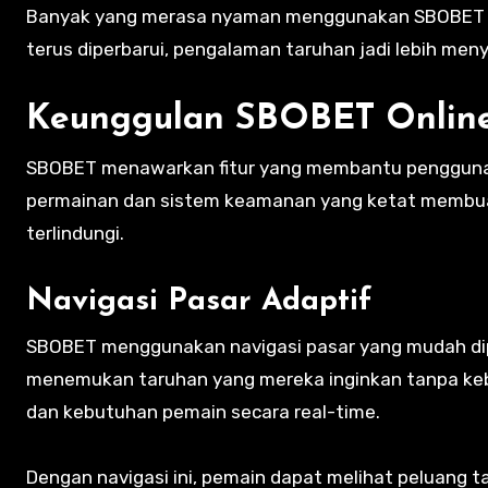
Banyak yang merasa nyaman menggunakan SBOBET kar
terus diperbarui, pengalaman taruhan jadi lebih me
Keunggulan SBOBET Online
SBOBET menawarkan fitur yang membantu pengguna b
permainan dan sistem keamanan yang ketat membua
terlindungi.
Navigasi Pasar Adaptif
SBOBET menggunakan navigasi pasar yang mudah di
menemukan taruhan yang mereka inginkan tanpa keb
dan kebutuhan pemain secara real-time.
Dengan navigasi ini, pemain dapat melihat peluang 