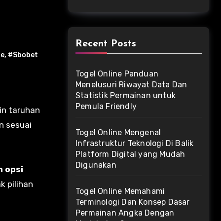
Recent Posts
le
,
#Sbobet
Togel Online Panduan
Menelusuri Riwayat Data Dan
Statistik Permainan untuk
Pemula Friendly
n sesuai
Togel Online Mengenal
Infrastruktur Teknologi Di Balik
Platform Digital yang Mudah
Digunakan
 opsi
 pilihan
Togel Online Memahami
Terminologi Dan Konsep Dasar
Permainan Angka Dengan