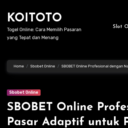
Skip
to
KOITOTO
content
Slot O
Togel Online: Cara Memilih Pasaran
yang Tepat dan Menang
Home
Sbobet Online
SBOBET Online Profesional dengan Na
Sbobet Online
SBOBET Online Profe
Pasar Adaptif untuk