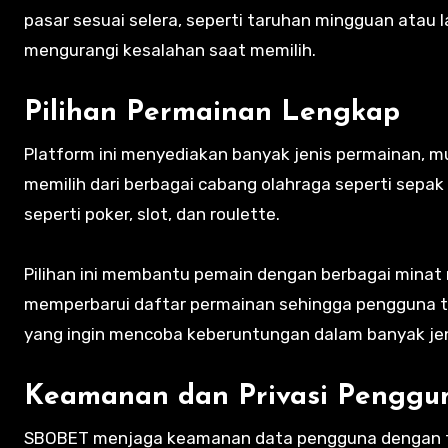
pasar sesuai selera, seperti taruhan mingguan atau 
mengurangi kesalahan saat memilih.
Pilihan Permainan Lengkap
Platform ini menyediakan banyak jenis permainan, mu
memilih dari berbagai cabang olahraga seperti sepak 
seperti poker, slot, dan roulette.
Pilihan ini membantu pemain dengan berbagai mina
memperbarui daftar permainan sehingga pengguna tid
yang ingin mencoba keberuntungan dalam banyak jen
Keamanan dan Privasi Penggu
SBOBET menjaga keamanan data pengguna dengan tekn