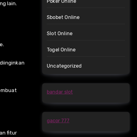
Poker Online
g lain.
Sbobet Online
Slot Online
e.
Togel Online
diinginkan
Uncategorized
membuat
bandar slot
gacor 777
n fitur