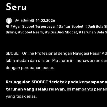
Seru
By
admin
14.02.2026
#Agen Sbobet Terpercaya
,
#Daftar Sbobet
,
#Judi Bola 
Online
,
#Sbobet Resmi
,
#Situs Judi Sbobet
,
#Taruhan Bola 
SBOBET Online Profesional dengan Navigasi Pasar Adaptif jadi pilihan populer bagi banyak pengguna yang ingin taruhan
lebih mudah dan efisien. Platform ini menawarkan c
dengan perubahan pasar.
Keunggulan SBOBET terletak pada kemampuann
taruhan yang selalu relevan.
Ini membantu pemain 
yang tidak jelas.