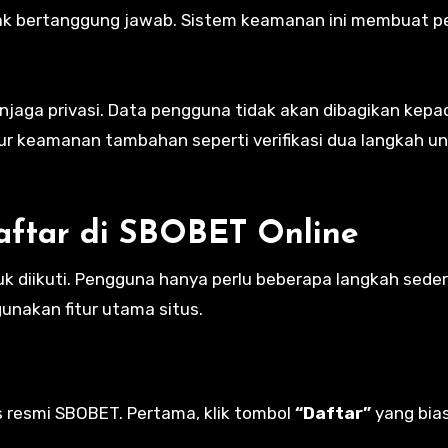
 tidak bertanggung jawab. Sistem keamanan ini membuat 
njaga privasi. Data pengguna tidak akan dibagikan kepa
itur keamanan tambahan seperti verifikasi dua langkah u
ftar di SBOBET Online
 diikuti. Pengguna hanya perlu beberapa langkah sede
nakan fitur utama situs.
 resmi SBOBET. Pertama, klik tombol
“Daftar”
yang bia