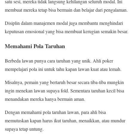
satu sesi, mereka tidak langsung kehilangan seluruh modal. Ini
membuat mereka tetap bisa bermain dan belajar dari pengalaman.
Disiplin dalam manajemen modal juga membantu menghindari
keputusan emosional yang bisa membuat kerugian semakin besar.
Memahami Pola Taruhan
Berbeda lawan punya cara taruhan yang unik. Ahli poker
mempelajari pola ini untuk tahu kapan lawan kuat atau lemah.
Misalnya, pemain yang bertaruh besar secara tiba-tiba mungkin
ingin menekan lawan supaya fold. Sementara taruhan kecil bisa
menandakan mereka hanya bermain aman.
Dengan memahami pola taruhan lawan, para ahli bisa
memutuskan kapan harus ikut taruhan, menaikkan, atau mundur
supaya tetap untung.