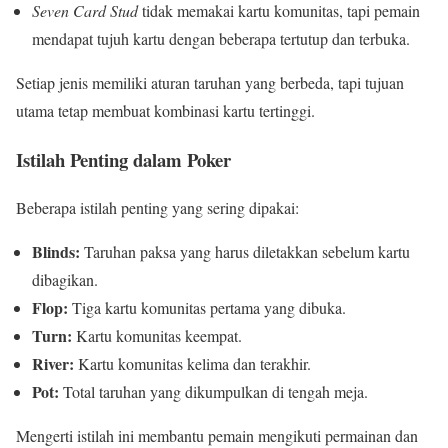
Seven Card Stud
tidak memakai kartu komunitas, tapi pemain
mendapat tujuh kartu dengan beberapa tertutup dan terbuka.
Setiap jenis memiliki aturan taruhan yang berbeda, tapi tujuan
utama tetap membuat kombinasi kartu tertinggi.
Istilah Penting dalam Poker
Beberapa istilah penting yang sering dipakai:
Blinds:
Taruhan paksa yang harus diletakkan sebelum kartu
dibagikan.
Flop:
Tiga kartu komunitas pertama yang dibuka.
Turn:
Kartu komunitas keempat.
River:
Kartu komunitas kelima dan terakhir.
Pot:
Total taruhan yang dikumpulkan di tengah meja.
Mengerti istilah ini membantu pemain mengikuti permainan dan