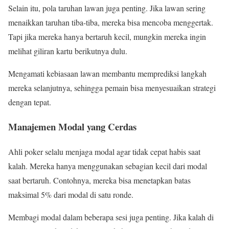
Selain itu, pola taruhan lawan juga penting. Jika lawan sering
menaikkan taruhan tiba-tiba, mereka bisa mencoba menggertak.
Tapi jika mereka hanya bertaruh kecil, mungkin mereka ingin
melihat giliran kartu berikutnya dulu.
Mengamati kebiasaan lawan membantu memprediksi langkah
mereka selanjutnya, sehingga pemain bisa menyesuaikan strategi
dengan tepat.
Manajemen Modal yang Cerdas
Ahli poker selalu menjaga modal agar tidak cepat habis saat
kalah. Mereka hanya menggunakan sebagian kecil dari modal
saat bertaruh. Contohnya, mereka bisa menetapkan batas
maksimal 5% dari modal di satu ronde.
Membagi modal dalam beberapa sesi juga penting. Jika kalah di