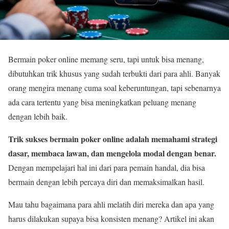
Bermain poker online memang seru, tapi untuk bisa menang,
dibutuhkan trik khusus yang sudah terbukti dari para ahli. Banyak
orang mengira menang cuma soal keberuntungan, tapi sebenarnya
ada cara tertentu yang bisa meningkatkan peluang menang
dengan lebih baik.
Trik sukses bermain poker online adalah memahami strategi
dasar, membaca lawan, dan mengelola modal dengan benar.
Dengan mempelajari hal ini dari para pemain handal, dia bisa
bermain dengan lebih percaya diri dan memaksimalkan hasil.
Mau tahu bagaimana para ahli melatih diri mereka dan apa yang
harus dilakukan supaya bisa konsisten menang? Artikel ini akan