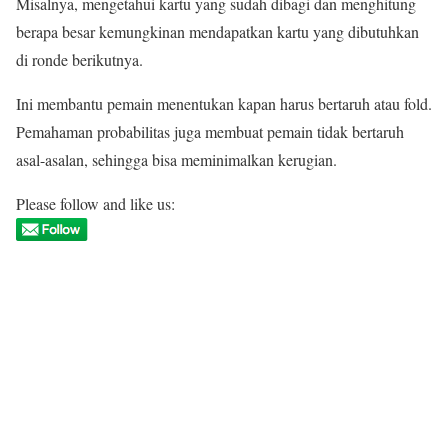
Misalnya, mengetahui kartu yang sudah dibagi dan menghitung
berapa besar kemungkinan mendapatkan kartu yang dibutuhkan
di ronde berikutnya.
Ini membantu pemain menentukan kapan harus bertaruh atau fold.
Pemahaman probabilitas juga membuat pemain tidak bertaruh
asal-asalan, sehingga bisa meminimalkan kerugian.
Please follow and like us: