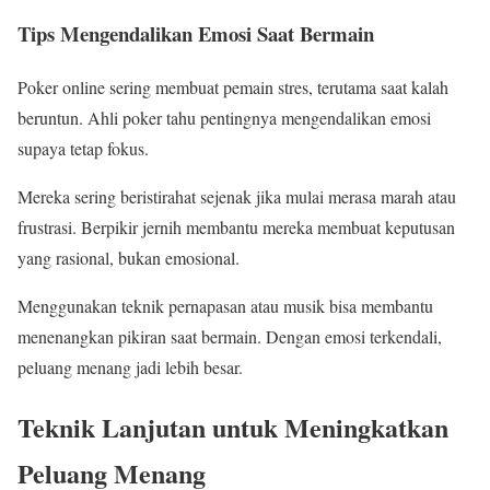
Tips Mengendalikan Emosi Saat Bermain
Poker online sering membuat pemain stres, terutama saat kalah
beruntun. Ahli poker tahu pentingnya mengendalikan emosi
supaya tetap fokus.
Mereka sering beristirahat sejenak jika mulai merasa marah atau
frustrasi. Berpikir jernih membantu mereka membuat keputusan
yang rasional, bukan emosional.
Menggunakan teknik pernapasan atau musik bisa membantu
menenangkan pikiran saat bermain. Dengan emosi terkendali,
peluang menang jadi lebih besar.
Teknik Lanjutan untuk Meningkatkan
Peluang Menang