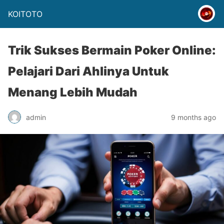
KOITOTO
Trik Sukses Bermain Poker Online:
Pelajari Dari Ahlinya Untuk
Menang Lebih Mudah
admin
9 months ago