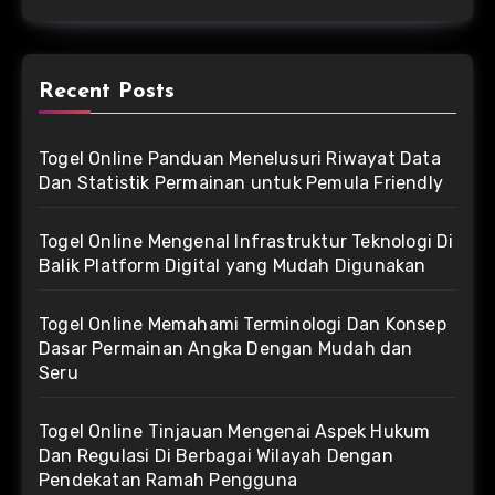
Recent Posts
Togel Online Panduan Menelusuri Riwayat Data
Dan Statistik Permainan untuk Pemula Friendly
Togel Online Mengenal Infrastruktur Teknologi Di
Balik Platform Digital yang Mudah Digunakan
Togel Online Memahami Terminologi Dan Konsep
Dasar Permainan Angka Dengan Mudah dan
Seru
Togel Online Tinjauan Mengenai Aspek Hukum
Dan Regulasi Di Berbagai Wilayah Dengan
Pendekatan Ramah Pengguna