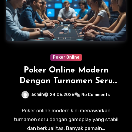
Poker Online
Poker Online Modern
Dengan Turnamen Seru
Dan Gameplay Berkualitas
admin
24.06.2026
No Comments
Stabil untuk Pengalaman
Poker online modern kini menawarkan
Maksimal
turnamen seru dengan gameplay yang stabil
dan berkualitas. Banyak pemain…