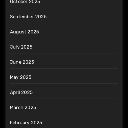
October 2025
September 2025
August 2025
July 2025
June 2025
May 2025
April 2025
March 2025
February 2025