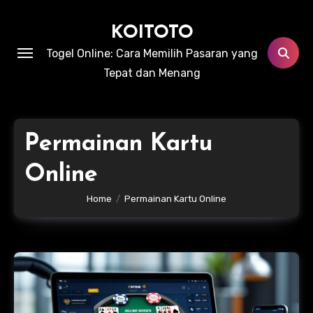
Skip
to
KOITOTO
content
Togel Online: Cara Memilih Pasaran yang
Tepat dan Menang
Permainan Kartu
Online
Home
Permainan Kartu Online