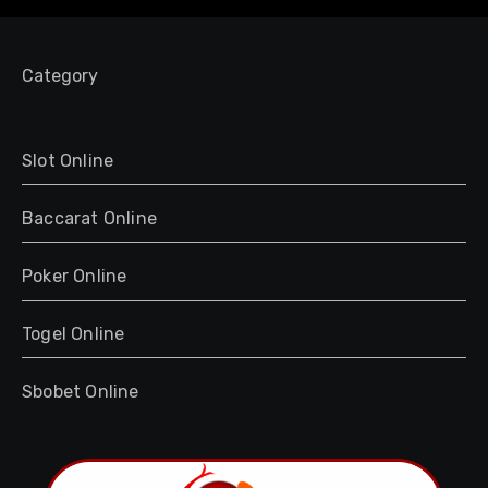
Category
Slot Online
Baccarat Online
Poker Online
Togel Online
Sbobet Online