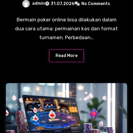
Format Turnamen:
admin
31.07.2026
No Comments
Panduan Ringkas Untuk
Bermain poker online bisa dilakukan dalam
Pemula
dua cara utama: permainan kas dan format
turnamen. Perbedaan…
Read More