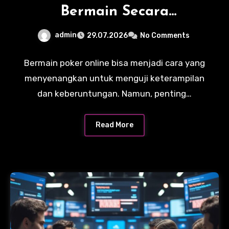
Bermain Secara
Bertanggung Jawab dan
admin
29.07.2026
No Comments
Mengelola Risiko Dengan
Bermain poker online bisa menjadi cara yang
Bijak
menyenangkan untuk menguji keterampilan
dan keberuntungan. Namun, penting…
Read More