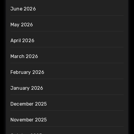
June 2026
May 2026
April 2026
March 2026
February 2026
January 2026
December 2025
November 2025