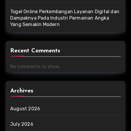
Togel Online Perkembangan Layanan Digital dan
Dampaknya Pada Industri Permainan Angka
Yang Semakin Modern
Recent Comments
No comments to show.
Archives
August 2026
July 2026