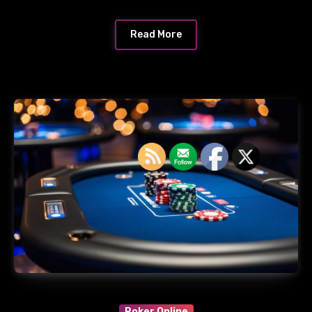
Read More
Poker Online