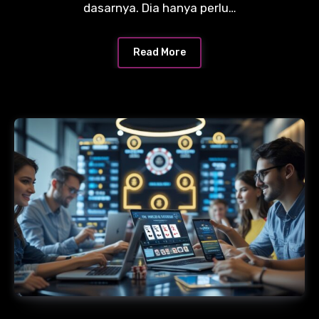
dasarnya. Dia hanya perlu…
Read More