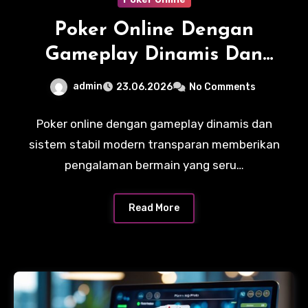
Poker Online Dengan
Gameplay Dinamis Dan
Sistem Stabil Modern
admin
23.06.2026
No Comments
Transparan Untuk
Poker online dengan gameplay dinamis dan
Pengalaman Bermain Seru
sistem stabil modern transparan memberikan
dan Aman
pengalaman bermain yang seru…
Read More