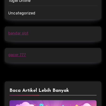
Togel Online
Uncategorized
bandar slot
gacor 777
Baca Artikel Lebih Banyak