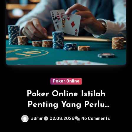
Poker Online
Poker Online Istilah
Penting Yang Perlu
Diketahui Pemula untuk
admin
02.08.2026
No Comments
Memulai dengan Percaya