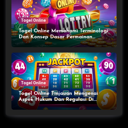
Togel Online
Togel Online Memahami Terminologi
Dan Konsep Dasar Permainan
Angka Dengan Mudah dan Seru
Togel Online
Togel Online Tinjauan Mengenai
Aspek Hukum Dan Regulasi Di
Berbagai Wilayah Dengan
Pendekatan Ramah Pengguna