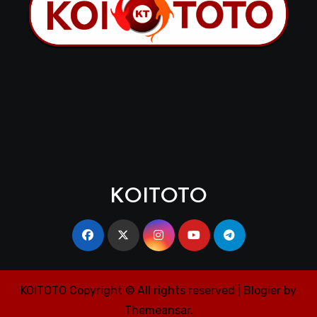
KOITOTO
KOITOTO Copyright © All rights reserved
|
Blogier
by
Themeansar
.