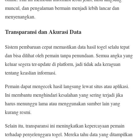
muncul, dan pengalaman bermain menjadi lebih lancar dan
menyenangkan.
Transparansi dan Akurasi Data
Sistem pembaruan cepat memastikan data hasil togel selalu tepat
dan bisa dilihat oleh pemain tanpa penundaan. Semua angka yang
keluar segera ter-update di platform, jadi tidak ada keraguan
tentang keaslian informasi.
Pemain dapat mengecek hasil langsung lewat situs atau aplikasi.
Ini membantu menghindari kesalahan yang sering terjadi jika
harus menunggu lama atau menggunakan sumber lain yang
kurang resmi.
Selain itu, transparansi ini meningkatkan kepercayaan pemain
terhadap penyelenggara togel. Mereka tahu data yang ditampilkan