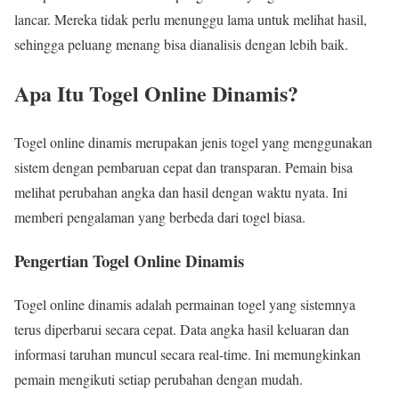
lancar. Mereka tidak perlu menunggu lama untuk melihat hasil,
sehingga peluang menang bisa dianalisis dengan lebih baik.
Apa Itu Togel Online Dinamis?
Togel online dinamis merupakan jenis togel yang menggunakan
sistem dengan pembaruan cepat dan transparan. Pemain bisa
melihat perubahan angka dan hasil dengan waktu nyata. Ini
memberi pengalaman yang berbeda dari togel biasa.
Pengertian Togel Online Dinamis
Togel online dinamis adalah permainan togel yang sistemnya
terus diperbarui secara cepat. Data angka hasil keluaran dan
informasi taruhan muncul secara real-time. Ini memungkinkan
pemain mengikuti setiap perubahan dengan mudah.