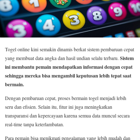
Togel online kini semakin dinamis berkat sistem pembaruan cepat
Sistem
yang membuat data angka dan hasil undian selalu terbaru.
ini membantu pemain mendapatkan informasi dengan cepat
sehingga mereka bisa mengambil keputusan lebih tepat saat
bermain.
Dengan pembaruan cepat, proses bermain togel menjadi lebih
seru dan efisien. Selain itu, fitur ini juga meningkatkan
transparansi dan kepercayaan karena semua data muncul secara
real-time tanpa keterlambatan.
Para pemain bisa menikmati pengalaman yang lebih mudah dan