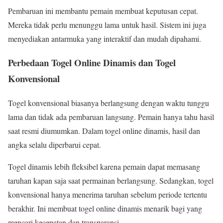
Pembaruan ini membantu pemain membuat keputusan cepat.
Mereka tidak perlu menunggu lama untuk hasil. Sistem ini juga
menyediakan antarmuka yang interaktif dan mudah dipahami.
Perbedaan Togel Online Dinamis dan Togel
Konvensional
Togel konvensional biasanya berlangsung dengan waktu tunggu
lama dan tidak ada pembaruan langsung. Pemain hanya tahu hasil
saat resmi diumumkan. Dalam togel online dinamis, hasil dan
angka selalu diperbarui cepat.
Togel dinamis lebih fleksibel karena pemain dapat memasang
taruhan kapan saja saat permainan berlangsung. Sedangkan, togel
konvensional hanya menerima taruhan sebelum periode tertentu
berakhir. Ini membuat togel online dinamis menarik bagi yang
mencari kecepatan dan transparansi.