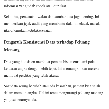
informasi yang tidak cocok atau duplikat.
Selain itu, pencatatan waktu dan sumber data juga penting. Ini
memberikan jejak audit yang membantu dalam melacak masalah
jika ditemukan ketidaksesuaian.
Pengaruh Konsistensi Data terhadap Peluang
Menang
Data yang konsisten membuat pemain bisa memahami pola
keluaran angka dengan lebih tepat. Ini memungkinkan mereka
membuat prediksi yang lebih akurat.
Saat data sering berubah atau ada kesalahan, pemain bisa salah
dalam memilih angka. Hal ini tentu mengurangi peluang menang
yang sebenarnya ada.