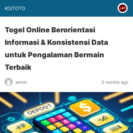
KOITOTO
Togel Online Berorientasi
Informasi & Konsistensi Data
untuk Pengalaman Bermain
Terbaik
admin
5 months ago