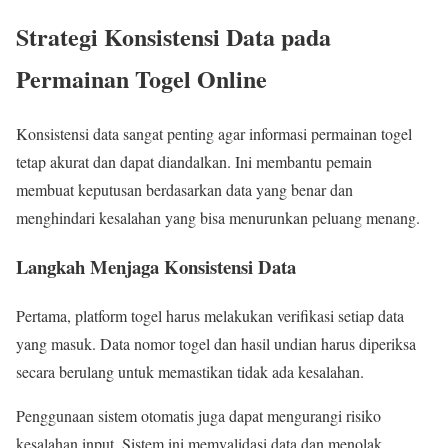
Strategi Konsistensi Data pada
Permainan Togel Online
Konsistensi data sangat penting agar informasi permainan togel
tetap akurat dan dapat diandalkan. Ini membantu pemain
membuat keputusan berdasarkan data yang benar dan
menghindari kesalahan yang bisa menurunkan peluang menang.
Langkah Menjaga Konsistensi Data
Pertama, platform togel harus melakukan verifikasi setiap data
yang masuk. Data nomor togel dan hasil undian harus diperiksa
secara berulang untuk memastikan tidak ada kesalahan.
Penggunaan sistem otomatis juga dapat mengurangi risiko
kesalahan input. Sistem ini memvalidasi data dan menolak