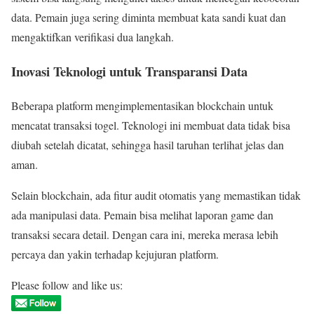
data. Pemain juga sering diminta membuat kata sandi kuat dan
mengaktifkan verifikasi dua langkah.
Inovasi Teknologi untuk Transparansi Data
Beberapa platform mengimplementasikan blockchain untuk
mencatat transaksi togel. Teknologi ini membuat data tidak bisa
diubah setelah dicatat, sehingga hasil taruhan terlihat jelas dan
aman.
Selain blockchain, ada fitur audit otomatis yang memastikan tidak
ada manipulasi data. Pemain bisa melihat laporan game dan
transaksi secara detail. Dengan cara ini, mereka merasa lebih
percaya dan yakin terhadap kejujuran platform.
Please follow and like us: