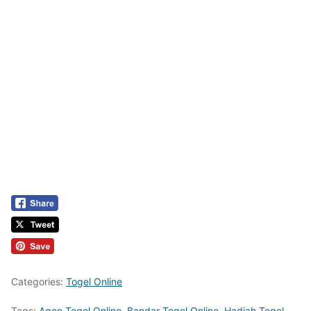
Categories:
Togel Online
Tags:
Agen Togel Online
,
Bandar Togel Online
,
Hadiah Togel