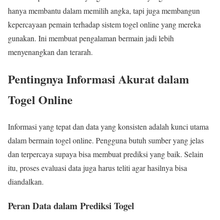
hanya membantu dalam memilih angka, tapi juga membangun
kepercayaan pemain terhadap sistem togel online yang mereka
gunakan. Ini membuat pengalaman bermain jadi lebih
menyenangkan dan terarah.
Pentingnya Informasi Akurat dalam
Togel Online
Informasi yang tepat dan data yang konsisten adalah kunci utama
dalam bermain togel online. Pengguna butuh sumber yang jelas
dan terpercaya supaya bisa membuat prediksi yang baik. Selain
itu, proses evaluasi data juga harus teliti agar hasilnya bisa
diandalkan.
Peran Data dalam Prediksi Togel