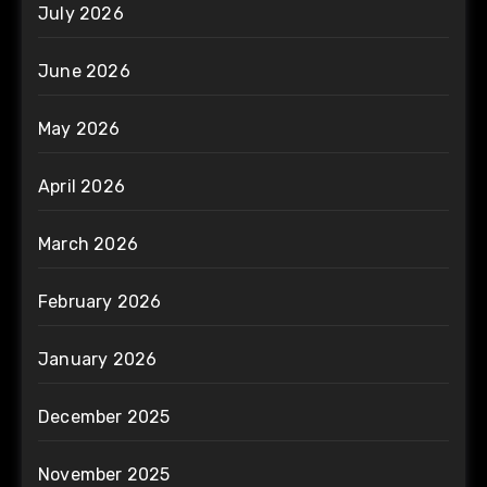
July 2026
June 2026
May 2026
April 2026
March 2026
February 2026
January 2026
December 2025
November 2025