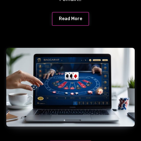
Read More