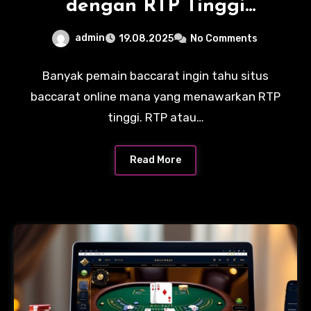
dengan RTP Tinggi
Terpercaya dan Mudah
admin
19.08.2025
No Comments
Dimenangkan
Banyak pemain baccarat ingin tahu situs
baccarat online mana yang menawarkan RTP
tinggi. RTP atau…
Read More