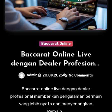
Baccarat Online
Baccarat Online Live
dengan Dealer Profesional
Menyediakan Pengalaman
admin
20.09.2025
No Comments
Bermain Seru dan
Baccarat online live dengan dealer
Terpercaya
profesional memberikan pengalaman bermain
yang lebih nyata dan menyenangkan.
Pemain…