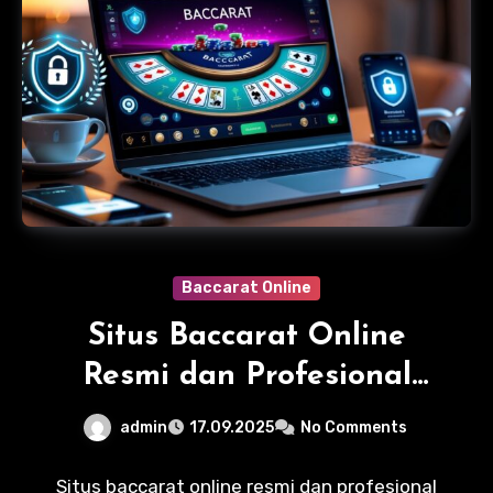
Baccarat Online
Situs Baccarat Online
Resmi dan Profesional
Panduan Lengkap Bermain
admin
17.09.2025
No Comments
Aman dan Seru
Situs baccarat online resmi dan profesional