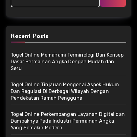
Recent Posts
Togel Online Memahami Terminologi Dan Konsep
Dasar Permainan Angka Dengan Mudah dan
Seru
Togel Online Tinjauan Mengenai Aspek Hukum
Dan Regulasi Di Berbagai Wilayah Dengan
Pendekatan Ramah Pengguna
Togel Online Perkembangan Layanan Digital dan
Dampaknya Pada Industri Permainan Angka
Yang Semakin Modern