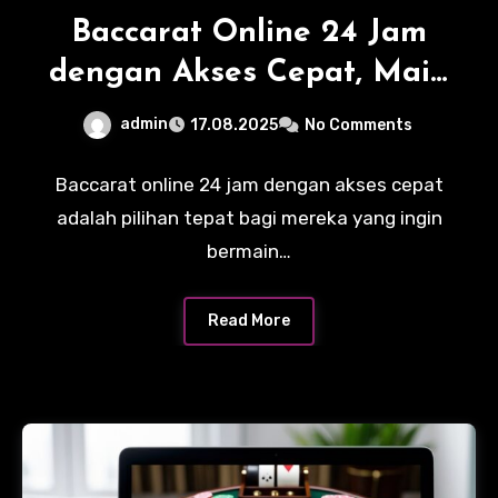
Baccarat Online 24 Jam
dengan Akses Cepat, Main
Tanpa Batas dan Mudah
admin
17.08.2025
No Comments
Baccarat online 24 jam dengan akses cepat
adalah pilihan tepat bagi mereka yang ingin
bermain…
Read More