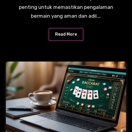
penting untuk memastikan pengalaman
bermain yang aman dan adil.…
Read More