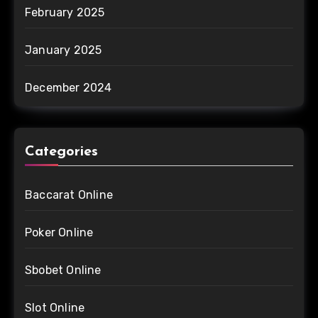
February 2025
January 2025
December 2024
Categories
Baccarat Online
Poker Online
Sbobet Online
Slot Online