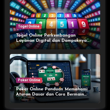
Togel Online
Togel Online Perkembangan
Layanan Digital dan Dampaknya
Pada Industri Permainan Angka
Yang Semakin Modern
Poker Online
Poker Online Panduan Memahami
Aturan Dasar dan Cara Bermain
dengan Mudah dan Seru