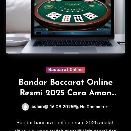
Baccarat Online
Bandar Baccarat Online
Resmi 2025 Cara Aman
dan Terpercaya Bermain di
admin
16.08.2025
No Comments
Situs Terbaik
Bandar baccarat online resmi 2025 adalah