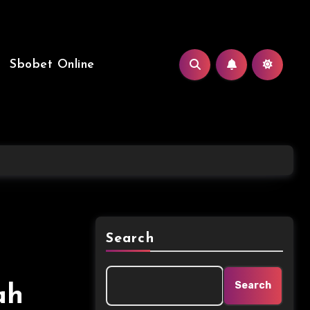
Sbobet Online
Search
Search
ah