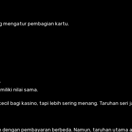
ng mengatur pembagian kartu.
.
iliki nilai sama.
il bagi kasino, tapi lebih sering menang. Taruhan seri 
 dengan pembayaran berbeda. Namun, taruhan utama a