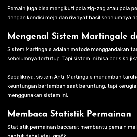
Pemain juga bisa mengikuti pola zig-zag atau pola pe
dengan kondisi meja dan riwayat hasil sebelumnya 
Mengenal Sistem Martingale d
Sistem Martingale adalah metode menggandakan taru
sebelumnya tertutup. Tapi sistem ini bisa berisiko j
Sebaliknya, sistem Anti-Martingale menambah taruh
keuntungan bertambah saat beruntung, tapi kerugian
menggunakan sistem ini.
Membaca Statistik Permainan
Statistik permainan baccarat membantu pemain meli
bentuk tabel atau grafik.