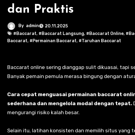
dan Praktis
By
admin
20.11.2025
#Baccarat
,
#Baccarat Langsung
,
#Baccarat Online
,
#Ba
Baccarat
,
#Permainan Baccarat
,
#Taruhan Baccarat
Baccarat online sering dianggap sulit dikuasai, tapi sebenarnya siapa saja bisa belajar main dengan cepat dan efektif.
Banyak pemain pemula merasa bingung dengan aturan
Cara cepat menguasai permainan baccarat onli
sederhana dan mengelola modal dengan tepat.
D
mengurangi risiko kalah besar.
Selain itu, latihan konsisten dan memilih situs y