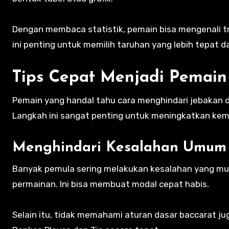
Dengan membaca statistik, pemain bisa mengenali tre
ini penting untuk memilih taruhan yang lebih tepat d
Tips Cepat Menjadi Pemain
Pemain yang handal tahu cara menghindari jebakan d
Langkah ini sangat penting untuk meningkatkan k
Menghindari Kesalahan Umum
Banyak pemula sering melakukan kesalahan yang muda
permainan. Ini bisa membuat modal cepat habis.
Selain itu, tidak memahami aturan dasar baccarat ju