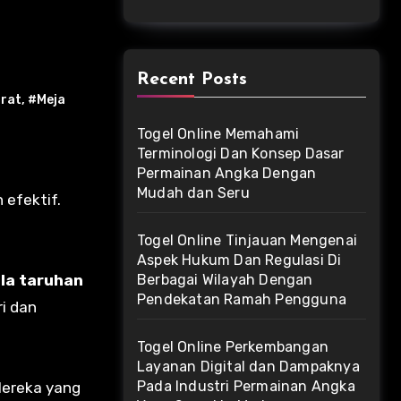
Recent Posts
arat
,
#Meja
Togel Online Memahami
Terminologi Dan Konsep Dasar
Permainan Angka Dengan
Mudah dan Seru
Togel Online Tinjauan Mengenai
Aspek Hukum Dan Regulasi Di
la taruhan
Berbagai Wilayah Dengan
Pendekatan Ramah Pengguna
ri dan
Togel Online Perkembangan
Layanan Digital dan Dampaknya
Pada Industri Permainan Angka
Mereka yang