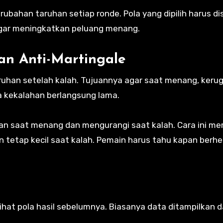
rubahan taruhan setiap ronde. Pola yang dipilih harus d
agar meningkatkan peluang menang.
an Anti-Martingale
han setelah kalah. Tujuannya agar saat menang, kerug
ika kekalahan berlangsung lama.
an saat menang dan mengurangi saat kalah. Cara ini m
 tetap kecil saat kalah. Pemain harus tahu kapan berhe
hat pola hasil sebelumnya. Biasanya data ditampilkan 