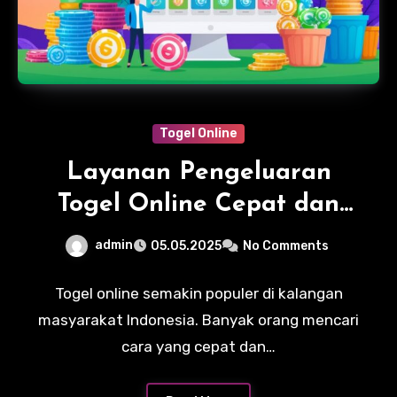
Togel Online
Layanan Pengeluaran
Togel Online Cepat dan
Aman: Nikmati
admin
05.05.2025
No Comments
Kemudahan dan
Togel online semakin populer di kalangan
Keamanan dalam
masyarakat Indonesia. Banyak orang mencari
Permainan Anda
cara yang cepat dan…