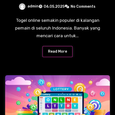
Akurat: Panduan Menang
admin
06.05.2025
No Comments
Pasti!
Togel online semakin populer di kalangan
pemain di seluruh Indonesia. Banyak yang
mencari cara untuk…
Read More