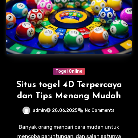
Togel Online
Situs togel 4D Terpercaya
dan Tips Menang Mudah
admin
28.06.2025
No Comments
Banyak orang mencari cara mudah untuk
mencoba peruntungan, dan salah satunya