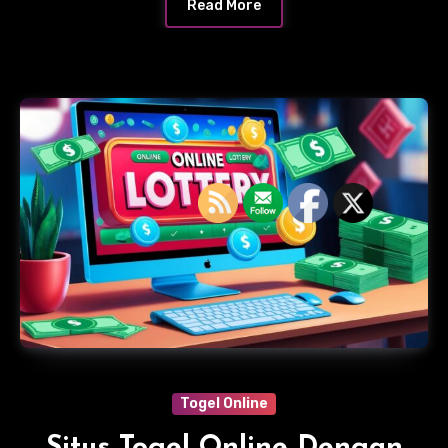
Read More
Togel Online
Situs Togel Online Dengan