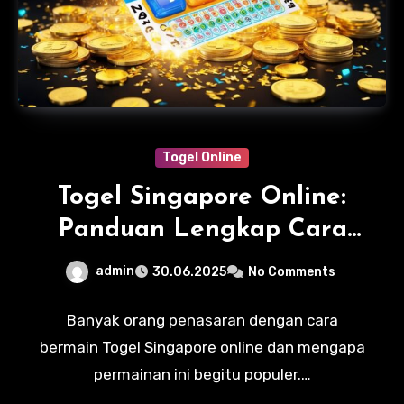
Togel Online
Togel Singapore Online:
Panduan Lengkap Cara
Main dan Tips Menang
admin
30.06.2025
No Comments
Banyak orang penasaran dengan cara
bermain Togel Singapore online dan mengapa
permainan ini begitu populer.…