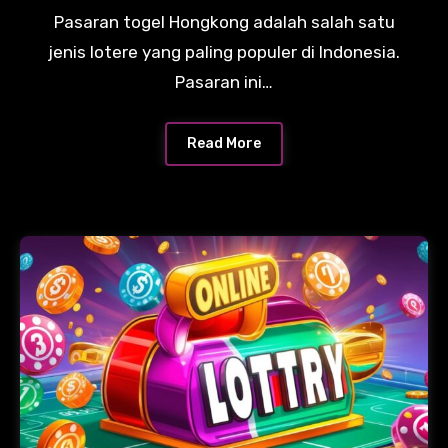
Pasaran togel Hongkong adalah salah satu
jenis lotere yang paling populer di Indonesia.
Pasaran ini…
Read More