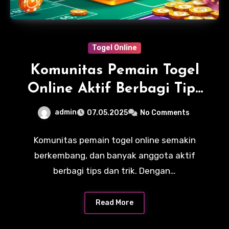
Togel Online
Komunitas Pemain Togel
Online Aktif Berbagi Tips
untuk Sukses dan
admin
07.05.2025
No Comments
Kesenangan
Komunitas pemain togel online semakin
berkembang, dan banyak anggota aktif
berbagi tips dan trik. Dengan…
Read More