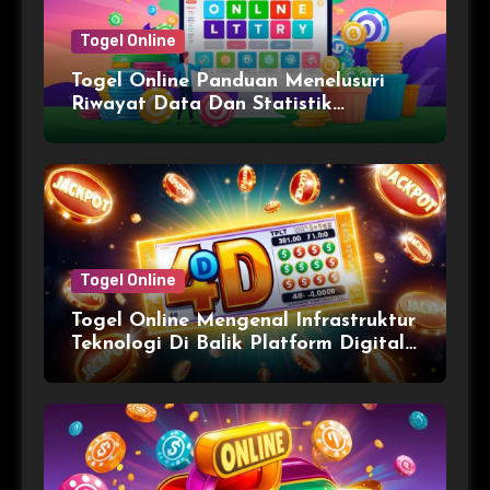
Togel Online
Togel Online Panduan Menelusuri
Riwayat Data Dan Statistik
Permainan untuk Pemula Friendly
Togel Online
Togel Online Mengenal Infrastruktur
Teknologi Di Balik Platform Digital
yang Mudah Digunakan