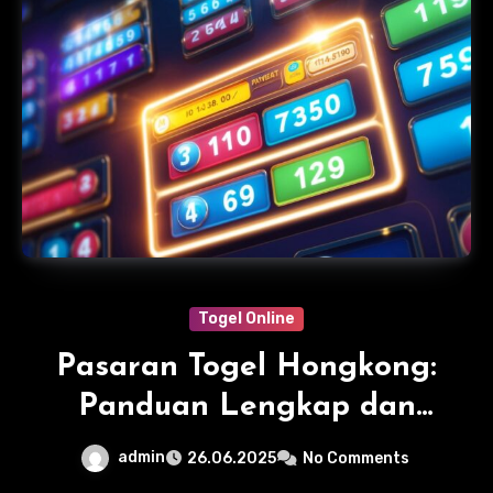
Togel Online
Pasaran Togel Hongkong:
Panduan Lengkap dan
Tips Jitu
admin
26.06.2025
No Comments