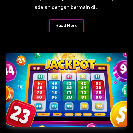
adalah dengan bermain di…
Read More