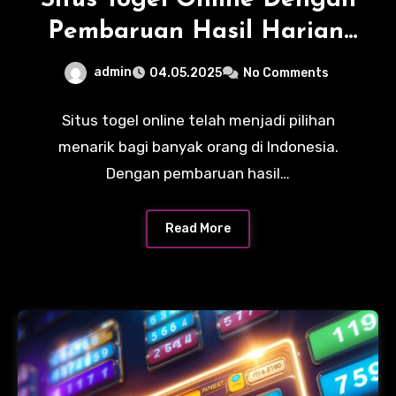
Pembaruan Hasil Harian:
Temukan Keunggulan dan
admin
04.05.2025
No Comments
Kemudahan
Situs togel online telah menjadi pilihan
Permainannya!
menarik bagi banyak orang di Indonesia.
Dengan pembaruan hasil…
Read More