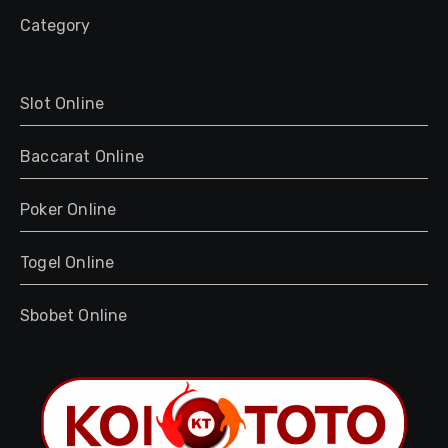
Category
Slot Online
Baccarat Online
Poker Online
Togel Online
Sbobet Online