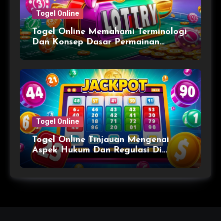
Togel Online
Togel Online Memahami Terminologi
Dan Konsep Dasar Permainan
Angka Dengan Mudah dan Seru
Togel Online
Togel Online Tinjauan Mengenai
Aspek Hukum Dan Regulasi Di
Berbagai Wilayah Dengan
Pendekatan Ramah Pengguna