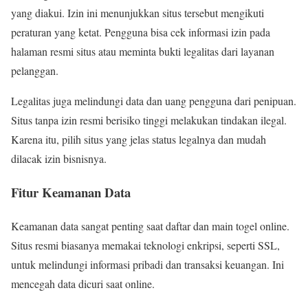
yang diakui. Izin ini menunjukkan situs tersebut mengikuti
peraturan yang ketat. Pengguna bisa cek informasi izin pada
halaman resmi situs atau meminta bukti legalitas dari layanan
pelanggan.
Legalitas juga melindungi data dan uang pengguna dari penipuan.
Situs tanpa izin resmi berisiko tinggi melakukan tindakan ilegal.
Karena itu, pilih situs yang jelas status legalnya dan mudah
dilacak izin bisnisnya.
Fitur Keamanan Data
Keamanan data sangat penting saat daftar dan main togel online.
Situs resmi biasanya memakai teknologi enkripsi, seperti SSL,
untuk melindungi informasi pribadi dan transaksi keuangan. Ini
mencegah data dicuri saat online.