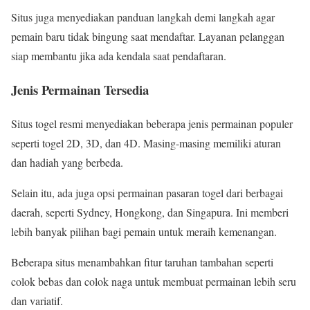
Situs juga menyediakan panduan langkah demi langkah agar
pemain baru tidak bingung saat mendaftar. Layanan pelanggan
siap membantu jika ada kendala saat pendaftaran.
Jenis Permainan Tersedia
Situs togel resmi menyediakan beberapa jenis permainan populer
seperti togel 2D, 3D, dan 4D. Masing-masing memiliki aturan
dan hadiah yang berbeda.
Selain itu, ada juga opsi permainan pasaran togel dari berbagai
daerah, seperti Sydney, Hongkong, dan Singapura. Ini memberi
lebih banyak pilihan bagi pemain untuk meraih kemenangan.
Beberapa situs menambahkan fitur taruhan tambahan seperti
colok bebas dan colok naga untuk membuat permainan lebih seru
dan variatif.