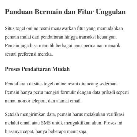
Panduan Bermain dan Fitur Unggulan
Situs togel online resmi menawarkan fitur yang memudahkan
pemain mulai dari pendaftaran hingga transaksi keuangan.
Pemain juga bisa memilih berbagai jenis permainan menarik
sesuai preferensi mereka.
Proses Pendaftaran Mudah
Pendaftaran di situs togel online resmi dirancang sederhana.
Pemain hanya perlu mengisi formulir dengan data pribadi seperti
nama, nomor telepon, dan alamat email.
Setelah mengirimkan data, pemain harus melakukan verifikasi
melalui email atau SMS untuk mengaktifkan akun. Proses ini
biasanya cepat, hanya beberapa menit saja.