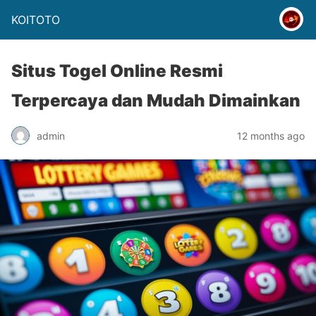
KOITOTO
Situs Togel Online Resmi
Terpercaya dan Mudah Dimainkan
admin
12 months ago