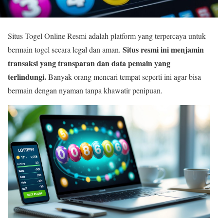
Situs Togel Online Resmi adalah platform yang terpercaya untuk
Situs resmi ini menjamin
bermain togel secara legal dan aman.
transaksi yang transparan dan data pemain yang
terlindungi.
Banyak orang mencari tempat seperti ini agar bisa
bermain dengan nyaman tanpa khawatir penipuan.