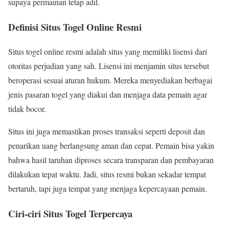
supaya permainan tetap adil.
Definisi Situs Togel Online Resmi
Situs togel online resmi adalah situs yang memiliki lisensi dari
otoritas perjudian yang sah. Lisensi ini menjamin situs tersebut
beroperasi sesuai aturan hukum. Mereka menyediakan berbagai
jenis pasaran togel yang diakui dan menjaga data pemain agar
tidak bocor.
Situs ini juga memastikan proses transaksi seperti deposit dan
penarikan uang berlangsung aman dan cepat. Pemain bisa yakin
bahwa hasil taruhan diproses secara transparan dan pembayaran
dilakukan tepat waktu. Jadi, situs resmi bukan sekadar tempat
bertaruh, tapi juga tempat yang menjaga kepercayaan pemain.
Ciri-ciri Situs Togel Terpercaya