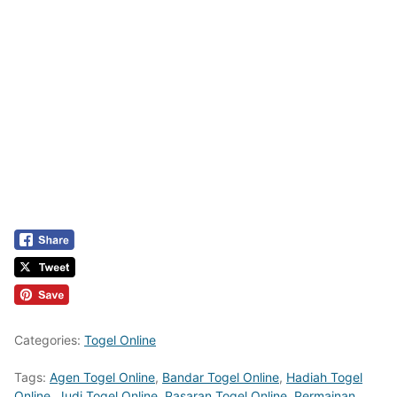
Categories:
Togel Online
Tags:
Agen Togel Online
,
Bandar Togel Online
,
Hadiah Togel
Online
,
Judi Togel Online
,
Pasaran Togel Online
,
Permainan