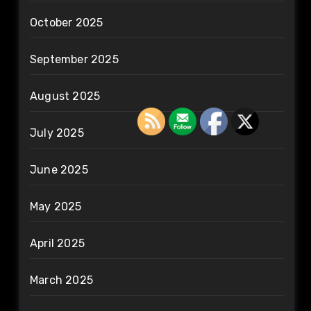
October 2025
September 2025
August 2025
July 2025
June 2025
May 2025
April 2025
March 2025