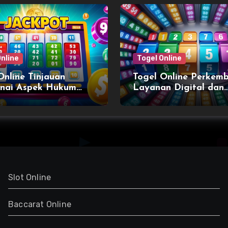
Online
Togel Online
Online Tinjauan
Togel Online Perkem
nai Aspek Hukum
Layanan Digital dan
gulasi Di Berbagai
Dampaknya Pada Indu
ah Dengan
Permainan Angka Ya
katan Ramah
Semakin Modern
una
Slot Online
Baccarat Online