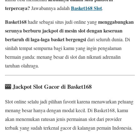
terpercaya?
Basket168 Slot
Jawabannya adalah
.
Basket168
menggabungkan
hadir sebagai situs judi online yang
serunya berburu jackpot di mesin slot dengan keseruan
bertaruh di laga-laga basket bergengsi
dari seluruh dunia. Di
sinilah tempat sempurna bagi kamu yang ingin pengalaman
bermain ganda: menang besar di slot dan nikmati adrenalin
taruhan olahraga.
🎰
Jackpot Slot Gacor di Basket168
Slot online selalu jadi pilihan favorit karena menawarkan peluang
menang besar hanya dengan modal kecil. Di Basket168, kamu
akan menemukan ratusan jenis permainan slot dari provider
terbaik yang sudah terkenal gacor di kalangan pemain Indonesia.