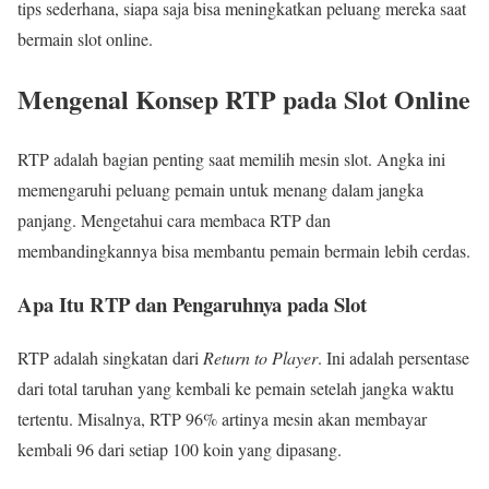
tips sederhana, siapa saja bisa meningkatkan peluang mereka saat
bermain slot online.
Mengenal Konsep RTP pada Slot Online
RTP adalah bagian penting saat memilih mesin slot. Angka ini
memengaruhi peluang pemain untuk menang dalam jangka
panjang. Mengetahui cara membaca RTP dan
membandingkannya bisa membantu pemain bermain lebih cerdas.
Apa Itu RTP dan Pengaruhnya pada Slot
RTP adalah singkatan dari
Return to Player
. Ini adalah persentase
dari total taruhan yang kembali ke pemain setelah jangka waktu
tertentu. Misalnya, RTP 96% artinya mesin akan membayar
kembali 96 dari setiap 100 koin yang dipasang.