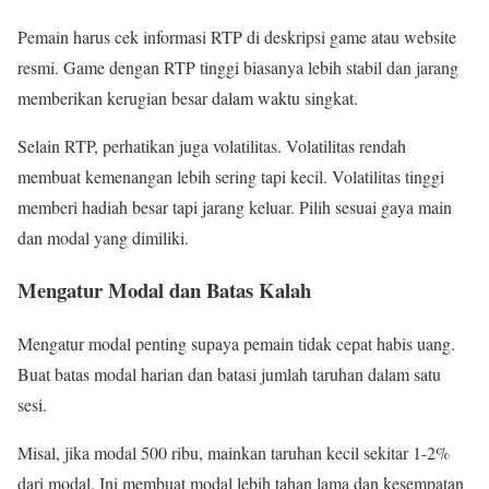
Pemain harus cek informasi RTP di deskripsi game atau website
resmi. Game dengan RTP tinggi biasanya lebih stabil dan jarang
memberikan kerugian besar dalam waktu singkat.
Selain RTP, perhatikan juga volatilitas. Volatilitas rendah
membuat kemenangan lebih sering tapi kecil. Volatilitas tinggi
memberi hadiah besar tapi jarang keluar. Pilih sesuai gaya main
dan modal yang dimiliki.
Mengatur Modal dan Batas Kalah
Mengatur modal penting supaya pemain tidak cepat habis uang.
Buat batas modal harian dan batasi jumlah taruhan dalam satu
sesi.
Misal, jika modal 500 ribu, mainkan taruhan kecil sekitar 1-2%
dari modal. Ini membuat modal lebih tahan lama dan kesempatan