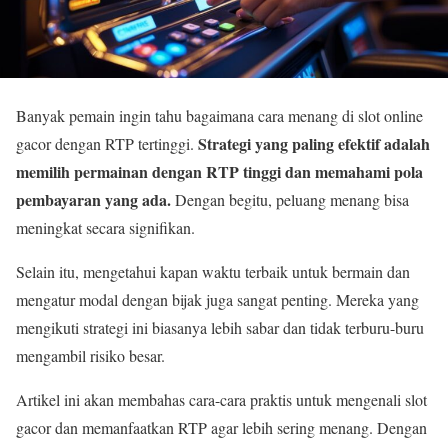
Banyak pemain ingin tahu bagaimana cara menang di slot online
Strategi yang paling efektif adalah
gacor dengan RTP tertinggi.
memilih permainan dengan RTP tinggi dan memahami pola
pembayaran yang ada.
Dengan begitu, peluang menang bisa
meningkat secara signifikan.
Selain itu, mengetahui kapan waktu terbaik untuk bermain dan
mengatur modal dengan bijak juga sangat penting. Mereka yang
mengikuti strategi ini biasanya lebih sabar dan tidak terburu-buru
mengambil risiko besar.
Artikel ini akan membahas cara-cara praktis untuk mengenali slot
gacor dan memanfaatkan RTP agar lebih sering menang. Dengan