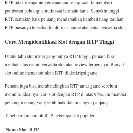
RTP tidak menjamin kemenangan setiap saat. Ia memberi
gambaran peluang teoretis saat bermain lama. Semakin tinggi
RTP, semakin baik peluang mendapatkan kembali uang taruhan.
RTP biasanya tersedia di informasi game atau situs penyedia slot.
Cara Mengidentifikasi Slot dengan RTP Tinggi
Untuk tahu slot mana yang punya RTP tinggi, pemain bisa
melihat situs resmi penyedia slot atau review terpercaya. Banyak
slot online mencantumkan RTP di deskripsi game.
Pemain juga bisa membandingkan RTP antar game sebelum
memilih. Idealnya, cari slot dengan RTP di atas 95%. Ini memberi
peluang menang yang lebih baik dalam jangka panjang.
Tabel berikut contoh RTP beberapa slot populer:
Nama Slot
RTP