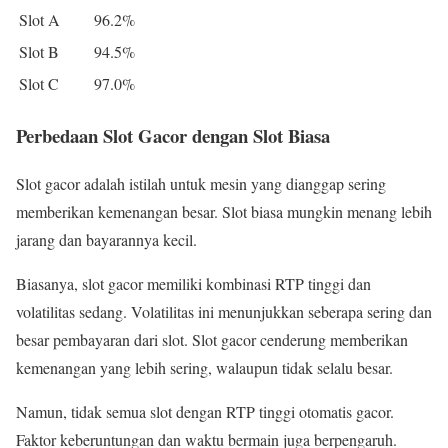
Slot A
96.2%
Slot B
94.5%
Slot C
97.0%
Perbedaan Slot Gacor dengan Slot Biasa
Slot gacor adalah istilah untuk mesin yang dianggap sering
memberikan kemenangan besar. Slot biasa mungkin menang lebih
jarang dan bayarannya kecil.
Biasanya, slot gacor memiliki kombinasi RTP tinggi dan
volatilitas sedang. Volatilitas ini menunjukkan seberapa sering dan
besar pembayaran dari slot. Slot gacor cenderung memberikan
kemenangan yang lebih sering, walaupun tidak selalu besar.
Namun, tidak semua slot dengan RTP tinggi otomatis gacor.
Faktor keberuntungan dan waktu bermain juga berpengaruh.