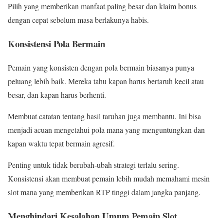
Pilih yang memberikan manfaat paling besar dan klaim bonus
dengan cepat sebelum masa berlakunya habis.
Konsistensi Pola Bermain
Pemain yang konsisten dengan pola bermain biasanya punya
peluang lebih baik. Mereka tahu kapan harus bertaruh kecil atau
besar, dan kapan harus berhenti.
Membuat catatan tentang hasil taruhan juga membantu. Ini bisa
menjadi acuan mengetahui pola mana yang menguntungkan dan
kapan waktu tepat bermain agresif.
Penting untuk tidak berubah-ubah strategi terlalu sering.
Konsistensi akan membuat pemain lebih mudah memahami mesin
slot mana yang memberikan RTP tinggi dalam jangka panjang.
Menghindari Kesalahan Umum Pemain Slot