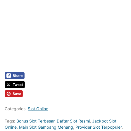
Categories:
Slot Online
Tags:
Bonus Slot Terbesar
,
Daftar Slot Resmi
,
Jackpot Slot
Online
,
Main Slot Gampang Menang
,
Provider Slot Terpopuler
,