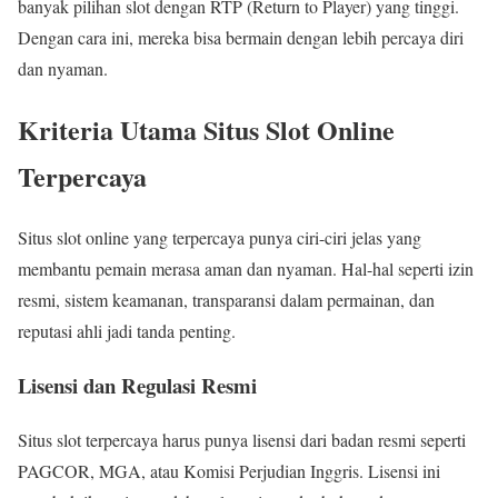
banyak pilihan slot dengan RTP (Return to Player) yang tinggi.
Dengan cara ini, mereka bisa bermain dengan lebih percaya diri
dan nyaman.
Kriteria Utama Situs Slot Online
Terpercaya
Situs slot online yang terpercaya punya ciri-ciri jelas yang
membantu pemain merasa aman dan nyaman. Hal-hal seperti izin
resmi, sistem keamanan, transparansi dalam permainan, dan
reputasi ahli jadi tanda penting.
Lisensi dan Regulasi Resmi
Situs slot terpercaya harus punya lisensi dari badan resmi seperti
PAGCOR, MGA, atau Komisi Perjudian Inggris. Lisensi ini