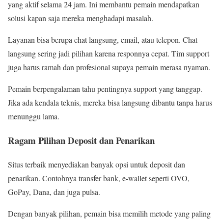
yang aktif selama 24 jam. Ini membantu pemain mendapatkan
solusi kapan saja mereka menghadapi masalah.
Layanan bisa berupa chat langsung, email, atau telepon. Chat
langsung sering jadi pilihan karena responnya cepat. Tim support
juga harus ramah dan profesional supaya pemain merasa nyaman.
Pemain berpengalaman tahu pentingnya support yang tanggap.
Jika ada kendala teknis, mereka bisa langsung dibantu tanpa harus
menunggu lama.
Ragam Pilihan Deposit dan Penarikan
Situs terbaik menyediakan banyak opsi untuk deposit dan
penarikan. Contohnya transfer bank, e-wallet seperti OVO,
GoPay, Dana, dan juga pulsa.
Dengan banyak pilihan, pemain bisa memilih metode yang paling