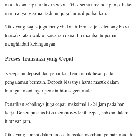
mudah dan cepat untuk mereka. Tidak semua metode punya batas
minimal yang sama. Jadi, ini juga harus diperhatikan.
Situs yang bagus juga menyediakan informasi jelas tentang biaya
transaksi atau waktu pencairan dana. Ini membantu pemain
menghindari kebingungan.
Proses Transaksi yang Cepat
Kecepatan deposit dan penarikan berdampak besar pada
pengalaman bermain. Deposit biasanya harus masuk dalam
hitungan menit agar pemain bisa segera mulai.
Penarikan sebaiknya juga cepat, maksimal 1×24 jam pada hari
kerja. Beberapa situs bisa memproses lebih cepat, bahkan dalam
hitungan jam.
Situs yang lambat dalam proses transaksi membuat pemain mudah