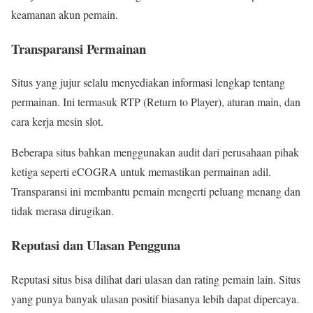
keamanan akun pemain.
Transparansi Permainan
Situs yang jujur selalu menyediakan informasi lengkap tentang
permainan. Ini termasuk RTP (Return to Player), aturan main, dan
cara kerja mesin slot.
Beberapa situs bahkan menggunakan audit dari perusahaan pihak
ketiga seperti eCOGRA untuk memastikan permainan adil.
Transparansi ini membantu pemain mengerti peluang menang dan
tidak merasa dirugikan.
Reputasi dan Ulasan Pengguna
Reputasi situs bisa dilihat dari ulasan dan rating pemain lain. Situs
yang punya banyak ulasan positif biasanya lebih dapat dipercaya.