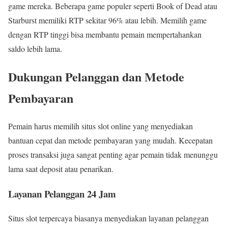
game mereka. Beberapa game populer seperti Book of Dead atau
Starburst memiliki RTP sekitar 96% atau lebih. Memilih game
dengan RTP tinggi bisa membantu pemain mempertahankan
saldo lebih lama.
Dukungan Pelanggan dan Metode
Pembayaran
Pemain harus memilih situs slot online yang menyediakan
bantuan cepat dan metode pembayaran yang mudah. Kecepatan
proses transaksi juga sangat penting agar pemain tidak menunggu
lama saat deposit atau penarikan.
Layanan Pelanggan 24 Jam
Situs slot terpercaya biasanya menyediakan layanan pelanggan