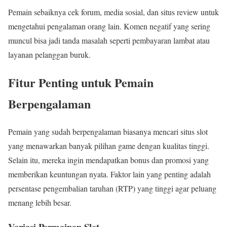
Pemain sebaiknya cek forum, media sosial, dan situs review untuk
mengetahui pengalaman orang lain. Komen negatif yang sering
muncul bisa jadi tanda masalah seperti pembayaran lambat atau
layanan pelanggan buruk.
Fitur Penting untuk Pemain
Berpengalaman
Pemain yang sudah berpengalaman biasanya mencari situs slot
yang menawarkan banyak pilihan game dengan kualitas tinggi.
Selain itu, mereka ingin mendapatkan bonus dan promosi yang
memberikan keuntungan nyata. Faktor lain yang penting adalah
persentase pengembalian taruhan (RTP) yang tinggi agar peluang
menang lebih besar.
Variasi Permainan Slot