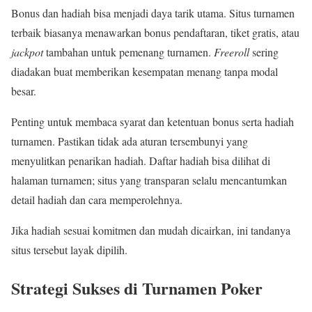
Bonus dan hadiah bisa menjadi daya tarik utama. Situs turnamen
terbaik biasanya menawarkan bonus pendaftaran, tiket gratis, atau
jackpot
tambahan untuk pemenang turnamen.
Freeroll
sering
diadakan buat memberikan kesempatan menang tanpa modal
besar.
Penting untuk membaca syarat dan ketentuan bonus serta hadiah
turnamen. Pastikan tidak ada aturan tersembunyi yang
menyulitkan penarikan hadiah. Daftar hadiah bisa dilihat di
halaman turnamen; situs yang transparan selalu mencantumkan
detail hadiah dan cara memperolehnya.
Jika hadiah sesuai komitmen dan mudah dicairkan, ini tandanya
situs tersebut layak dipilih.
Strategi Sukses di Turnamen Poker