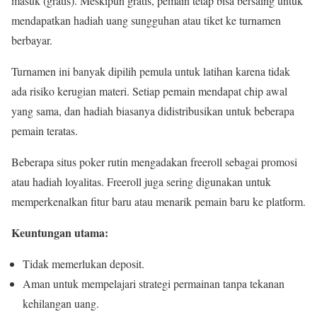
masuk (gratis). Meskipun gratis, pemain tetap bisa bersaing untuk
mendapatkan hadiah uang sungguhan atau tiket ke turnamen
berbayar.
Turnamen ini banyak dipilih pemula untuk latihan karena tidak
ada risiko kerugian materi. Setiap pemain mendapat chip awal
yang sama, dan hadiah biasanya didistribusikan untuk beberapa
pemain teratas.
Beberapa situs poker rutin mengadakan freeroll sebagai promosi
atau hadiah loyalitas. Freeroll juga sering digunakan untuk
memperkenalkan fitur baru atau menarik pemain baru ke platform.
Keuntungan utama:
Tidak memerlukan deposit.
Aman untuk mempelajari strategi permainan tanpa tekanan
kehilangan uang.