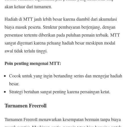
akan keluar dari turnamen.
Hadiah di MTT jauh lebih besar karena diambil dari akumulasi
biaya masuk peserta. Struktur pembayaran berjenjang, dengan
persentase tertentu diberikan pada puluhan pemain terbaik. MTT
sangat digemari karena peluang hadiah besar meskipun modal
awal tidak terlalu tinggi.
Poin penting mengenai MTT:
Cocok untuk yang ingin bertanding serius dan mengejar hadiah
besar.
Strategi bertahan sangat penting karena persaingan ketat.
Turnamen Freeroll
Turnamen Freeroll menawarkan kesempatan bermain tanpa biaya