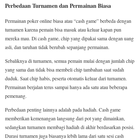
Perbedaan Turnamen dan Permainan Biasa
Permainan poker online biasa atau “cash game” berbeda dengan
turnamen karena pemain bisa masuk atau keluar kapan pun
mereka mau. Di cash game, chip yang dipakai sama dengan uang
asli, dan taruhan tidak berubah sepanjang permainan.
Sebaliknya di turnamen, semua pemain mulai dengan jumlah chip
yang sama dan tidak bisa membeli chip tambahan saat sudah
duduk. Saat chip habis, peserta otomatis keluar dari turnamen.
Permainan berjalan terus sampai hanya ada satu atau beberapa
pemenang.
Perbedaan penting lainnya adalah pada hadiah. Cash game
memberikan kemenangan langsung dari pot yang dimainkan,
sedangkan turnamen membagi hadiah di akhir berdasarkan posisi.
Durasi turnamen juga biasanya lebih lama dari satu sesi cash