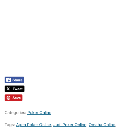
Categories:
Poker Online
Tags:
Agen Poker Online
,
Judi Poker Online
,
Omaha Online
,