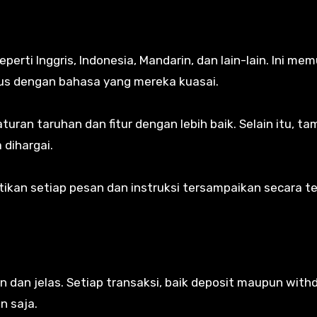
rti Inggris, Indonesia, Mandarin, dan lain-lain. Ini m
us dengan bahasa yang mereka kuasai.
n taruhan dan fitur dengan lebih baik. Selain itu, ta
dihargai.
stikan setiap pesan dan instruksi tersampaikan secara t
n jelas. Setiap transaksi, baik deposit maupun withd
n saja.