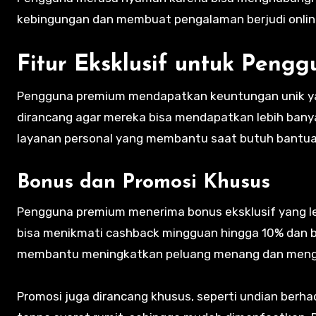
kebingungan dan membuat pengalaman berjudi online 
Fitur Eksklusif untuk Peng
Pengguna premium mendapatkan keuntungan unik yan
dirancang agar mereka bisa mendapatkan lebih banyak 
layanan personal yang membantu saat butuh bantua
Bonus dan Promosi Khusus
Pengguna premium menerima bonus eksklusif yang lebi
bisa menikmati cashback mingguan hingga 10% dan bo
membantu meningkatkan peluang menang dan mengur
Promosi juga dirancang khusus, seperti undian berhad