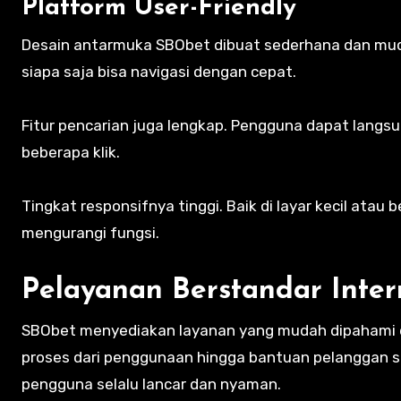
Platform User-Friendly
Desain antarmuka SBObet dibuat sederhana dan mud
siapa saja bisa navigasi dengan cepat.
Fitur pencarian juga lengkap. Pengguna dapat lang
beberapa klik.
Tingkat responsifnya tinggi. Baik di layar kecil atau
mengurangi fungsi.
Pelayanan Berstandar Inter
SBObet menyediakan layanan yang mudah dipahami d
proses dari penggunaan hingga bantuan pelanggan su
pengguna selalu lancar dan nyaman.