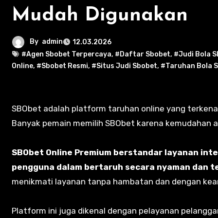
Mudah Digunakan
By
admin
12.03.2026
#Agen Sbobet Terpercaya
,
#Daftar Sbobet
,
#Judi Bola 
Online
,
#Sbobet Resmi
,
#Situs Judi Sbobet
,
#Taruhan Bola 
SBObet adalah platform taruhan online yang terkenal dengan layanan berkualitas tinggi dan standar internasional.
Banyak pemain memilih SBObet karena kemudahan a
SBObet Online Premium berstandar layanan int
pengguna dalam bertaruh secara nyaman dan t
menikmati layanan tanpa hambatan dan dengan kea
Platform ini juga dikenal dengan pelayanan pelangg