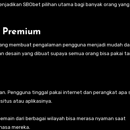
njadikan SBObet pilihan utama bagi banyak orang yang 
 Premium
 yang membuat pengalaman pengguna menjadi mudah dan
an desain yang dibuat supaya semua orang bisa pakai t
n. Pengguna tinggal pakai internet dan perangkat apa s
itus atau aplikasinya.
pemain dari berbagai wilayah bisa merasa nyaman saat
hasa mereka.