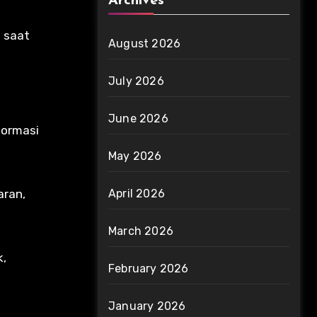
Archives
s saat
August 2026
July 2026
June 2026
formasi
May 2026
aran,
April 2026
March 2026
k,
February 2026
January 2026