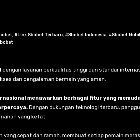
Sbobet
,
#Link Sbobet Terbaru
,
#Sbobet Indonesia
,
#Sbobet Mobi
Sbobet
kses dan pengalaman bermain yang aman.
ernasional menawarkan berbagai fitur yang memud
erpercaya.
Dengan dukungan teknologi terbaru, penggu
manan yang ketat.
an yang cepat dan ramah, membuat setiap pemain merasa