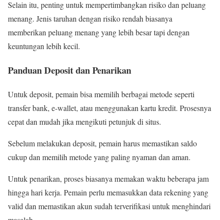
Selain itu, penting untuk mempertimbangkan risiko dan peluang
menang. Jenis taruhan dengan risiko rendah biasanya
memberikan peluang menang yang lebih besar tapi dengan
keuntungan lebih kecil.
Panduan Deposit dan Penarikan
Untuk deposit, pemain bisa memilih berbagai metode seperti
transfer bank, e-wallet, atau menggunakan kartu kredit. Prosesnya
cepat dan mudah jika mengikuti petunjuk di situs.
Sebelum melakukan deposit, pemain harus memastikan saldo
cukup dan memilih metode yang paling nyaman dan aman.
Untuk penarikan, proses biasanya memakan waktu beberapa jam
hingga hari kerja. Pemain perlu memasukkan data rekening yang
valid dan memastikan akun sudah terverifikasi untuk menghindari
masalah.