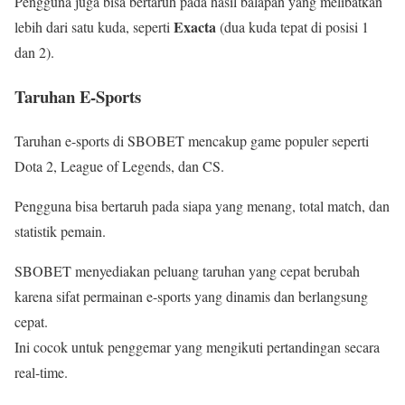
Pengguna juga bisa bertaruh pada hasil balapan yang melibatkan
Exacta
lebih dari satu kuda, seperti
(dua kuda tepat di posisi 1
dan 2).
Taruhan E-Sports
Taruhan e-sports di SBOBET mencakup game populer seperti
Dota 2, League of Legends, dan CS.
Pengguna bisa bertaruh pada siapa yang menang, total match, dan
statistik pemain.
SBOBET menyediakan peluang taruhan yang cepat berubah
karena sifat permainan e-sports yang dinamis dan berlangsung
cepat.
Ini cocok untuk penggemar yang mengikuti pertandingan secara
real-time.