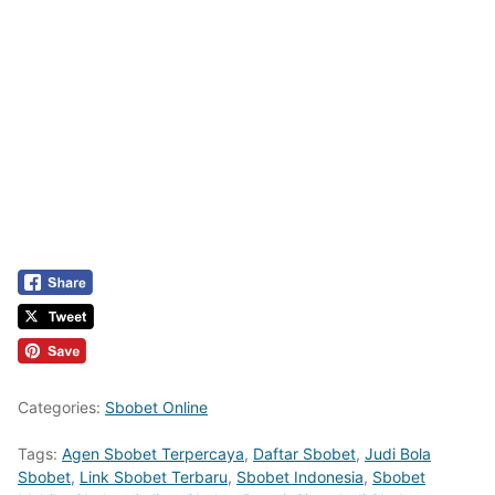
Categories:
Sbobet Online
Tags:
Agen Sbobet Terpercaya
,
Daftar Sbobet
,
Judi Bola
Sbobet
,
Link Sbobet Terbaru
,
Sbobet Indonesia
,
Sbobet