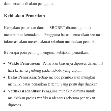
dana tersedia di akun pengguna.
Kebijakan Penarikan
Kebijakan penarikan dana di SBOBET dirancang untuk
memberikan kemudahan. Pengguna harus memastikan semua
informasi akun mereka akurat sebelum melakukan penarikan.
Beberapa poin penting mengenai kebijakan penarikan:
Waktu Pemrosesan:
Penarikan biasanya diproses dalam 1-3
hari kerja, tergantung pada metode yang dipilih.
Batas Penarikan:
Setiap metode pembayaran mungkin
memiliki batas penarikan tertentu yang perlu diperhatikan.
Verifikasi Identitas:
Pengguna mungkin diminta untuk
melakukan proses verifikasi identitas sebelum penarikan
diproses.