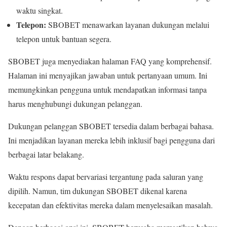
waktu singkat.
Telepon:
SBOBET menawarkan layanan dukungan melalui
telepon untuk bantuan segera.
SBOBET juga menyediakan halaman FAQ yang komprehensif.
Halaman ini menyajikan jawaban untuk pertanyaan umum. Ini
memungkinkan pengguna untuk mendapatkan informasi tanpa
harus menghubungi dukungan pelanggan.
Dukungan pelanggan SBOBET tersedia dalam berbagai bahasa.
Ini menjadikan layanan mereka lebih inklusif bagi pengguna dari
berbagai latar belakang.
Waktu respons dapat bervariasi tergantung pada saluran yang
dipilih. Namun, tim dukungan SBOBET dikenal karena
kecepatan dan efektivitas mereka dalam menyelesaikan masalah.