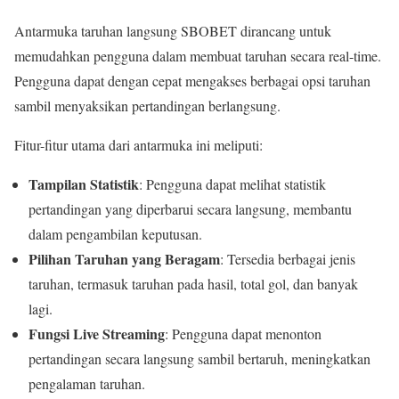
Antarmuka taruhan langsung SBOBET dirancang untuk
memudahkan pengguna dalam membuat taruhan secara real-time.
Pengguna dapat dengan cepat mengakses berbagai opsi taruhan
sambil menyaksikan pertandingan berlangsung.
Fitur-fitur utama dari antarmuka ini meliputi:
Tampilan Statistik
: Pengguna dapat melihat statistik
pertandingan yang diperbarui secara langsung, membantu
dalam pengambilan keputusan.
Pilihan Taruhan yang Beragam
: Tersedia berbagai jenis
taruhan, termasuk taruhan pada hasil, total gol, dan banyak
lagi.
Fungsi Live Streaming
: Pengguna dapat menonton
pertandingan secara langsung sambil bertaruh, meningkatkan
pengalaman taruhan.