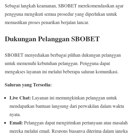
Sebagai langkah keamanan, SBOBET merekomendasikan agar
pengguna mengikuti semua prosedur yang diperlukan untuk
memastikan proses penarikan berjalan lancar.
Dukungan Pelanggan SBOBET
SBOBET menyediakan berbagai pilihan dukungan pelanggan
untuk memenuhi kebutuhan pelanggan. Pengguna dapat
mengakses layanan ini melalui beberapa saluran komunikasi.
Saluran yang Tersedia:
Live Chat:
Layanan ini memungkinkan pelanggan untuk
mendapatkan bantuan langsung dari perwakilan dalam waktu
nyata.
Email:
Pelanggan dapat mengirimkan pertanyaan atau masalah
mereka melalui email. Respons biasanya diterima dalam jangka