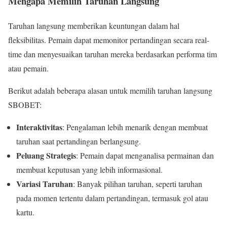
Mengapa Memilih Taruhan Langsung
Taruhan langsung memberikan keuntungan dalam hal
fleksibilitas. Pemain dapat memonitor pertandingan secara real-
time dan menyesuaikan taruhan mereka berdasarkan performa tim
atau pemain.
Berikut adalah beberapa alasan untuk memilih taruhan langsung
SBOBET:
Interaktivitas
: Pengalaman lebih menarik dengan membuat
taruhan saat pertandingan berlangsung.
Peluang Strategis
: Pemain dapat menganalisa permainan dan
membuat keputusan yang lebih informasional.
Variasi Taruhan
: Banyak pilihan taruhan, seperti taruhan
pada momen tertentu dalam pertandingan, termasuk gol atau
kartu.