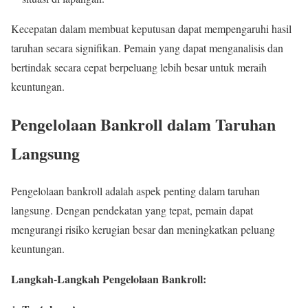
Kecepatan dalam membuat keputusan dapat mempengaruhi hasil
taruhan secara signifikan. Pemain yang dapat menganalisis dan
bertindak secara cepat berpeluang lebih besar untuk meraih
keuntungan.
Pengelolaan Bankroll dalam Taruhan
Langsung
Pengelolaan bankroll adalah aspek penting dalam taruhan
langsung. Dengan pendekatan yang tepat, pemain dapat
mengurangi risiko kerugian besar dan meningkatkan peluang
keuntungan.
Langkah-Langkah Pengelolaan Bankroll: