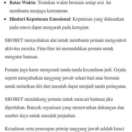
Batas Waktu
: Tentukan waktu bermain setiap sesi. Ini
membantu menjaga keteraturan.
Hindari Keputusan Emosional
: Keputusan yang didasarkan
pada emosi dapat mengarah pada kerugian.
SBOBET menyediakan alat untuk membantu pemain mengontrol
aktivitas mereka. Fitur-fitur ini memudahkan pemain untuk
mengatur batasan.
Pemain juga harus mengenali tanda-tanda kecanduan judi. Gejala
seperti mengabaikan tanggung jawab sehari-hari atau bermain
untuk melarikan diri dari masalah dapat menjadi tanda peringatan.
SBOBET mendukung pemain untuk mencari bantuan jika
diperlukan. Banyak organisasi yang menawarkan dukungan dan
sumber daya untuk masalah perjudian.
Kesadaran serta penerapan prinsip tanggung jawab adalah kunci