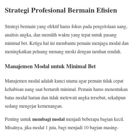
Strategi Profesional Bermain Efisien
Strategi bermain yang efektif harus fokus pada pengelolaan uang,
analisis angka, dan memilih waktu yang tepat untuk pasang
minimal bet. Ketiga hal ini membantu pemain menjaga modal dan
meningkatkan peluang menang meski dengan taruhan rendah.
Manajemen Modal untuk Minimal Bet
Manajemen modal adalah kunci utama agar pemain tidak cepat
kehabisan uang saat bertaruh minimal. Pemain harus menentukan
batas modal harian dan tidak melewati angka tersebut, sekalipun
sedang mengejar kemenangan.
membagi modal
Penting untuk
menjadi beberapa bagian kecil.
Misalnya, jika modal 1 juta, bagi menjadi 10 bagian masing-