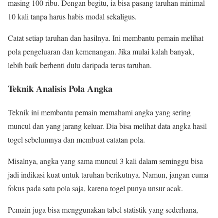
masing 100 ribu. Dengan begitu, ia bisa pasang taruhan minimal
10 kali tanpa harus habis modal sekaligus.
Catat setiap taruhan dan hasilnya. Ini membantu pemain melihat
pola pengeluaran dan kemenangan. Jika mulai kalah banyak,
lebih baik berhenti dulu daripada terus taruhan.
Teknik Analisis Pola Angka
Teknik ini membantu pemain memahami angka yang sering
muncul dan yang jarang keluar. Dia bisa melihat data angka hasil
togel sebelumnya dan membuat catatan pola.
Misalnya, angka yang sama muncul 3 kali dalam seminggu bisa
jadi indikasi kuat untuk taruhan berikutnya. Namun, jangan cuma
fokus pada satu pola saja, karena togel punya unsur acak.
Pemain juga bisa menggunakan tabel statistik yang sederhana,