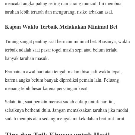
mencatat angka paling sering dan jarang muncul. Ini membuat
taruhan lebih terarah dan mengurangi risiko tebakan asal.
Kapan Waktu Terbaik Melakukan Minimal Bet
Timing sangat penting saat bermain minimal bet. Biasanya, waktu
terbaik adalah saat pasar togel masih sepi atau belum terlalu
banyak taruhan masuk.
Permainan awal hari atau tengah malam bisa jadi waktu tepat,
karena angka belum banyak diprediksi pemain lain. Peluang
menang lebih besar karena persaingan kecil.
Selain itu, saat pemain merasa sudah cukup untuk hari itu,
sebaiknya berhenti dulu. Jangan memaksakan taruhan jika modal
sudah menipis atau sedang mengalami kekalahan berturut-turut.
Tips dan Trik Khusus untuk Hasil