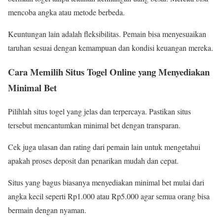
mencoba angka atau metode berbeda.
Keuntungan lain adalah fleksibilitas. Pemain bisa menyesuaikan
taruhan sesuai dengan kemampuan dan kondisi keuangan mereka.
Cara Memilih Situs Togel Online yang Menyediakan
Minimal Bet
Pilihlah situs togel yang jelas dan terpercaya. Pastikan situs
tersebut mencantumkan minimal bet dengan transparan.
Cek juga ulasan dan rating dari pemain lain untuk mengetahui
apakah proses deposit dan penarikan mudah dan cepat.
Situs yang bagus biasanya menyediakan minimal bet mulai dari
angka kecil seperti Rp1.000 atau Rp5.000 agar semua orang bisa
bermain dengan nyaman.