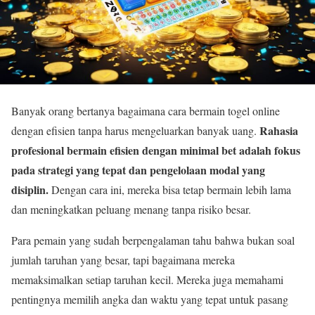
Banyak orang bertanya bagaimana cara bermain togel online
Rahasia
dengan efisien tanpa harus mengeluarkan banyak uang.
profesional bermain efisien dengan minimal bet adalah fokus
pada strategi yang tepat dan pengelolaan modal yang
disiplin.
Dengan cara ini, mereka bisa tetap bermain lebih lama
dan meningkatkan peluang menang tanpa risiko besar.
Para pemain yang sudah berpengalaman tahu bahwa bukan soal
jumlah taruhan yang besar, tapi bagaimana mereka
memaksimalkan setiap taruhan kecil. Mereka juga memahami
pentingnya memilih angka dan waktu yang tepat untuk pasang