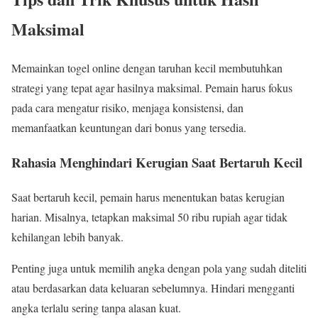
Maksimal
Memainkan togel online dengan taruhan kecil membutuhkan
strategi yang tepat agar hasilnya maksimal. Pemain harus fokus
pada cara mengatur risiko, menjaga konsistensi, dan
memanfaatkan keuntungan dari bonus yang tersedia.
Rahasia Menghindari Kerugian Saat Bertaruh Kecil
Saat bertaruh kecil, pemain harus menentukan batas kerugian
harian. Misalnya, tetapkan maksimal 50 ribu rupiah agar tidak
kehilangan lebih banyak.
Penting juga untuk memilih angka dengan pola yang sudah diteliti
atau berdasarkan data keluaran sebelumnya. Hindari mengganti
angka terlalu sering tanpa alasan kuat.