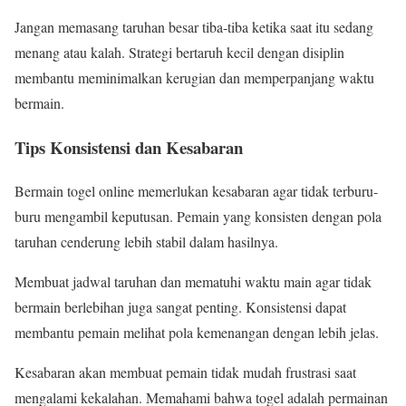
Jangan memasang taruhan besar tiba-tiba ketika saat itu sedang
menang atau kalah. Strategi bertaruh kecil dengan disiplin
membantu meminimalkan kerugian dan memperpanjang waktu
bermain.
Tips Konsistensi dan Kesabaran
Bermain togel online memerlukan kesabaran agar tidak terburu-
buru mengambil keputusan. Pemain yang konsisten dengan pola
taruhan cenderung lebih stabil dalam hasilnya.
Membuat jadwal taruhan dan mematuhi waktu main agar tidak
bermain berlebihan juga sangat penting. Konsistensi dapat
membantu pemain melihat pola kemenangan dengan lebih jelas.
Kesabaran akan membuat pemain tidak mudah frustrasi saat
mengalami kekalahan. Memahami bahwa togel adalah permainan