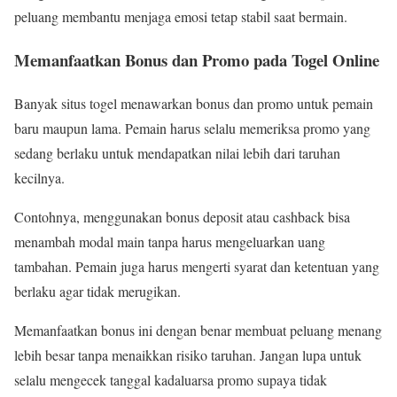
peluang membantu menjaga emosi tetap stabil saat bermain.
Memanfaatkan Bonus dan Promo pada Togel Online
Banyak situs togel menawarkan bonus dan promo untuk pemain
baru maupun lama. Pemain harus selalu memeriksa promo yang
sedang berlaku untuk mendapatkan nilai lebih dari taruhan
kecilnya.
Contohnya, menggunakan bonus deposit atau cashback bisa
menambah modal main tanpa harus mengeluarkan uang
tambahan. Pemain juga harus mengerti syarat dan ketentuan yang
berlaku agar tidak merugikan.
Memanfaatkan bonus ini dengan benar membuat peluang menang
lebih besar tanpa menaikkan risiko taruhan. Jangan lupa untuk
selalu mengecek tanggal kadaluarsa promo supaya tidak