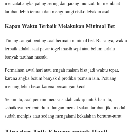
mencatat angka paling sering dan jarang muncul. Ini membuat
taruhan lebih terarah dan mengurangi risiko tebakan asal.
Kapan Waktu Terbaik Melakukan Minimal Bet
Timing sangat penting saat bermain minimal bet. Biasanya, waktu
terbaik adalah saat pasar togel masih sepi atau belum terlalu
banyak taruhan masuk.
Permainan awal hari atau tengah malam bisa jadi waktu tepat,
karena angka belum banyak diprediksi pemain lain. Peluang
menang lebih besar karena persaingan kecil.
Selain itu, saat pemain merasa sudah cukup untuk hari itu,
sebaiknya berhenti dulu. Jangan memaksakan taruhan jika modal
sudah menipis atau sedang mengalami kekalahan berturut-turut.
Tips dan Trik Khusus untuk Hasil