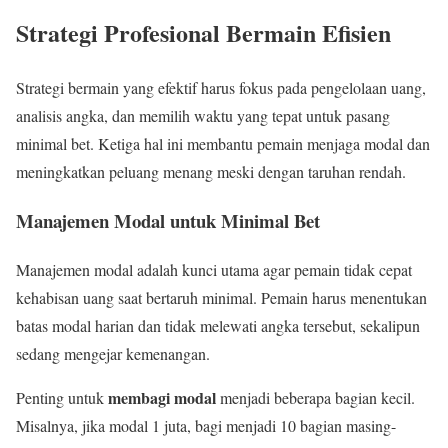
Strategi Profesional Bermain Efisien
Strategi bermain yang efektif harus fokus pada pengelolaan uang,
analisis angka, dan memilih waktu yang tepat untuk pasang
minimal bet. Ketiga hal ini membantu pemain menjaga modal dan
meningkatkan peluang menang meski dengan taruhan rendah.
Manajemen Modal untuk Minimal Bet
Manajemen modal adalah kunci utama agar pemain tidak cepat
kehabisan uang saat bertaruh minimal. Pemain harus menentukan
batas modal harian dan tidak melewati angka tersebut, sekalipun
sedang mengejar kemenangan.
membagi modal
Penting untuk
menjadi beberapa bagian kecil.
Misalnya, jika modal 1 juta, bagi menjadi 10 bagian masing-