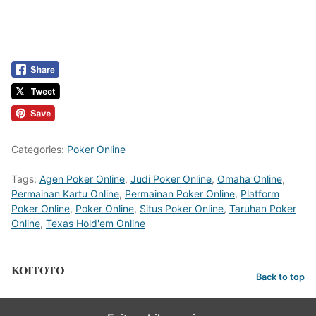
Categories:
Poker Online
Tags:
Agen Poker Online
,
Judi Poker Online
,
Omaha Online
,
Permainan Kartu Online
,
Permainan Poker Online
,
Platform
Poker Online
,
Poker Online
,
Situs Poker Online
,
Taruhan Poker
Online
,
Texas Hold'em Online
KOITOTO
Back to top