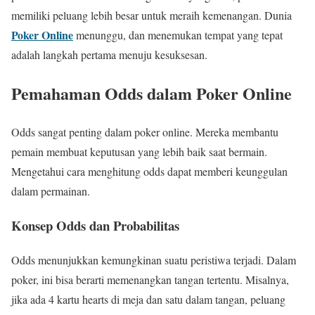
memiliki peluang lebih besar untuk meraih kemenangan. Dunia
Poker Online
menunggu, dan menemukan tempat yang tepat
adalah langkah pertama menuju kesuksesan.
Pemahaman Odds dalam Poker Online
Odds sangat penting dalam poker online. Mereka membantu
pemain membuat keputusan yang lebih baik saat bermain.
Mengetahui cara menghitung odds dapat memberi keunggulan
dalam permainan.
Konsep Odds dan Probabilitas
Odds menunjukkan kemungkinan suatu peristiwa terjadi. Dalam
poker, ini bisa berarti memenangkan tangan tertentu. Misalnya,
jika ada 4 kartu hearts di meja dan satu dalam tangan, peluang