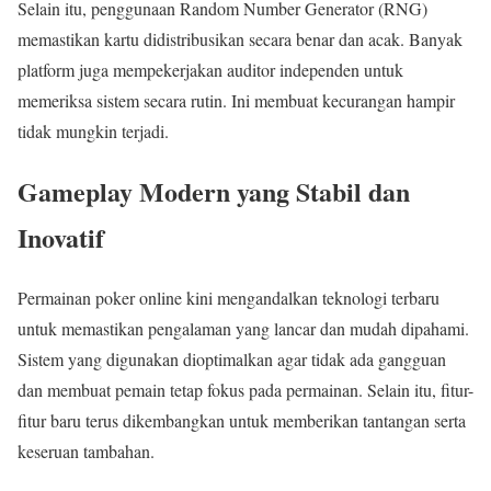
Selain itu, penggunaan Random Number Generator (RNG)
memastikan kartu didistribusikan secara benar dan acak. Banyak
platform juga mempekerjakan auditor independen untuk
memeriksa sistem secara rutin. Ini membuat kecurangan hampir
tidak mungkin terjadi.
Gameplay Modern yang Stabil dan
Inovatif
Permainan poker online kini mengandalkan teknologi terbaru
untuk memastikan pengalaman yang lancar dan mudah dipahami.
Sistem yang digunakan dioptimalkan agar tidak ada gangguan
dan membuat pemain tetap fokus pada permainan. Selain itu, fitur-
fitur baru terus dikembangkan untuk memberikan tantangan serta
keseruan tambahan.