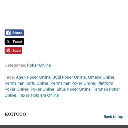
Categories:
Poker Online
Tags:
Agen Poker Online
,
Judi Poker Online
,
Omaha Online
,
Permainan Kartu Online
,
Permainan Poker Online
,
Platform
Poker Online
,
Poker Online
,
Situs Poker Online
,
Taruhan Poker
Online
,
Texas Hold'em Online
KOITOTO
Back to top