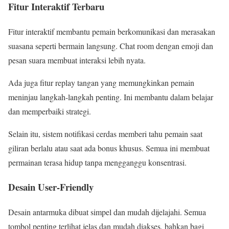
Fitur Interaktif Terbaru
Fitur interaktif membantu pemain berkomunikasi dan merasakan
suasana seperti bermain langsung. Chat room dengan emoji dan
pesan suara membuat interaksi lebih nyata.
Ada juga fitur replay tangan yang memungkinkan pemain
meninjau langkah-langkah penting. Ini membantu dalam belajar
dan memperbaiki strategi.
Selain itu, sistem notifikasi cerdas memberi tahu pemain saat
giliran berlalu atau saat ada bonus khusus. Semua ini membuat
permainan terasa hidup tanpa mengganggu konsentrasi.
Desain User-Friendly
Desain antarmuka dibuat simpel dan mudah dijelajahi. Semua
tombol penting terlihat jelas dan mudah diakses, bahkan bagi