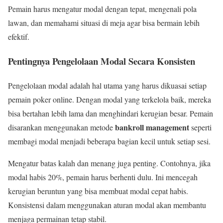
Pemain harus mengatur modal dengan tepat, mengenali pola
lawan, dan memahami situasi di meja agar bisa bermain lebih
efektif.
Pentingnya Pengelolaan Modal Secara Konsisten
Pengelolaan modal adalah hal utama yang harus dikuasai setiap
pemain poker online. Dengan modal yang terkelola baik, mereka
bisa bertahan lebih lama dan menghindari kerugian besar. Pemain
bankroll management
disarankan menggunakan metode
seperti
membagi modal menjadi beberapa bagian kecil untuk setiap sesi.
Mengatur batas kalah dan menang juga penting. Contohnya, jika
modal habis 20%, pemain harus berhenti dulu. Ini mencegah
kerugian beruntun yang bisa membuat modal cepat habis.
Konsistensi dalam menggunakan aturan modal akan membantu
menjaga permainan tetap stabil.