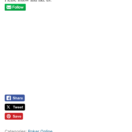
Categories:
Poker Online