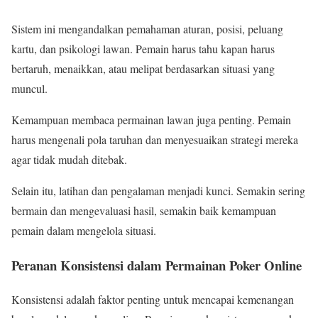
Sistem ini mengandalkan pemahaman aturan, posisi, peluang
kartu, dan psikologi lawan. Pemain harus tahu kapan harus
bertaruh, menaikkan, atau melipat berdasarkan situasi yang
muncul.
Kemampuan membaca permainan lawan juga penting. Pemain
harus mengenali pola taruhan dan menyesuaikan strategi mereka
agar tidak mudah ditebak.
Selain itu, latihan dan pengalaman menjadi kunci. Semakin sering
bermain dan mengevaluasi hasil, semakin baik kemampuan
pemain dalam mengelola situasi.
Peranan Konsistensi dalam Permainan Poker Online
Konsistensi adalah faktor penting untuk mencapai kemenangan