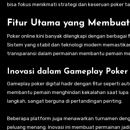
bisa fokus menikmati strategi dan keseruan poker t
Fitur Utama yang Membuat
Poker online kini banyak dilengkapi dengan berbagai
Sistem yang stabil dan teknologi modern memastikan
transparansi dalam permainan membantu pemain mer
Inovasi dalam Gameplay Poker 
Gameplay poker digital hadir dengan fitur seperti au
membantu pemain menghindari kekalahan saat lupa 
langkah, sangat berguna di pertandingan penting.
Beberapa platform juga menawarkan turnamen deng
peluang menang. Inovasi ini membuat permainan jadi 