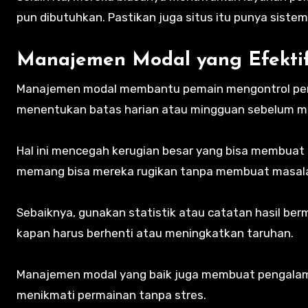
pun dibutuhkan. Pastikan juga situs itu punya siste
Manajemen Modal yang Efekti
Manajemen modal membantu pemain mengontrol penge
menentukan batas harian atau mingguan sebelum mu
Hal ini mencegah kerugian besar yang bisa membuat
memang bisa mereka rugikan tanpa membuat masal
Sebaiknya, gunakan statistik atau catatan hasil ber
kapan harus berhenti atau meningkatkan taruhan.
Manajemen modal yang baik juga membuat pengalaman 
menikmati permainan tanpa stres.