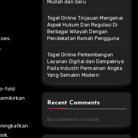
Mudah dan Seru
Togel Online Tinjauan Mengenai
Aspek Hukum Dan Regulasi Di
Berbagai Wilayah Dengan
kses.
Pendekatan Ramah Pengguna
,
Togel Online Perkembangan
Layanan Digital dan Dampaknya
Pada Industri Permainan Angka
Yang Semakin Modern
o-fold
memikirkan
Recent Comments
No comments to show.
eningkatkan
sik.