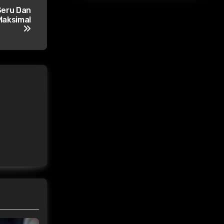
Seru Dan
Maksimal