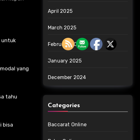
April 2025
March 2025
 untuk
February 2025
January 2025
 modal yang
December 2024
sa tahu
Categories
 bisa
Baccarat Online