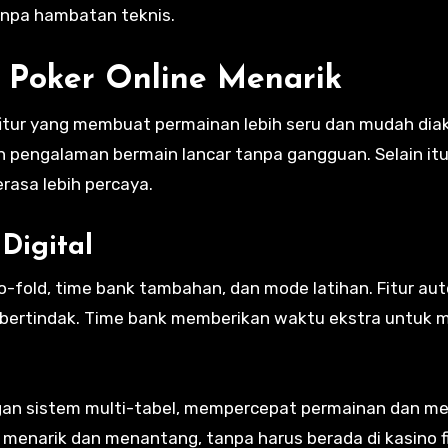
anpa hambatan teknis.
 Poker Online Menarik
 fitur yang membuat permainan lebih seru dan mudah dia
 pengalaman bermain lancar tanpa gangguan. Selain itu
asa lebih percaya.
Digital
to-fold, time bank tambahan, dan mode latihan. Fitur aut
bertindak. Time bank memberikan waktu ekstra untuk 
an sistem multi-tabel, mempercepat permainan dan m
menarik dan menantang, tanpa harus berada di kasino fi