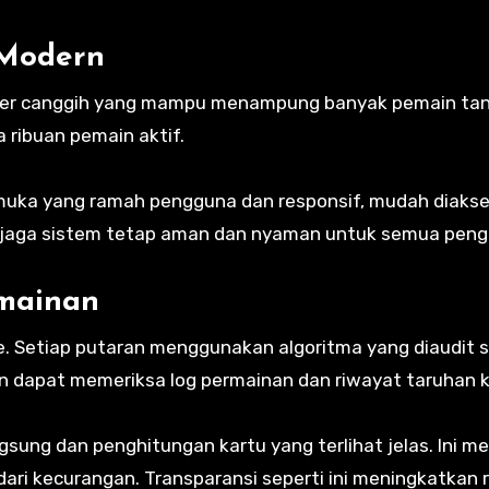
 Modern
rver canggih yang mampu menampung banyak pemain tanpa
ribuan pemain aktif.
rmuka yang ramah pengguna dan responsif, mudah diaks
njaga sistem tetap aman dan nyaman untuk semua peng
rmainan
e. Setiap putaran menggunakan algoritma yang diaudit 
n dapat memeriksa log permainan dan riwayat taruhan k
gsung dan penghitungan kartu yang terlihat jelas. Ini 
i kecurangan. Transparansi seperti ini meningkatkan 