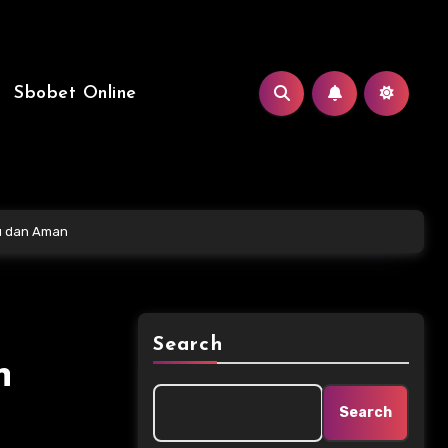
Sbobet Online
u dan Aman
Search
n
Search