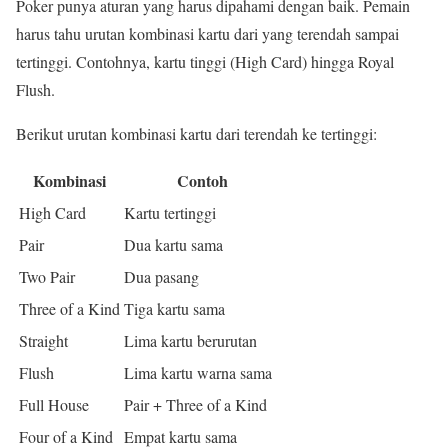
Poker punya aturan yang harus dipahami dengan baik. Pemain
harus tahu urutan kombinasi kartu dari yang terendah sampai
tertinggi. Contohnya, kartu tinggi (High Card) hingga Royal
Flush.
Berikut urutan kombinasi kartu dari terendah ke tertinggi:
Kombinasi
Contoh
High Card
Kartu tertinggi
Pair
Dua kartu sama
Two Pair
Dua pasang
Three of a Kind
Tiga kartu sama
Straight
Lima kartu berurutan
Flush
Lima kartu warna sama
Full House
Pair + Three of a Kind
Four of a Kind
Empat kartu sama