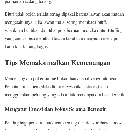
permainan sedang tenang.
Bluff tidak boleh terlalu sering dipakai karena lawan akan mudah
mengetahuinya. Jika lawan mulai sering membaca bluff,
sebaiknya hentikan dan lihat pola bermain mereka dulu. Bluffing
yang cerdas bisa membuat lawan takut dan menyerah meskipun
kartu kita kurang bagus.
Tips Memaksimalkan Kemenangan
Memenangkan poker online bukan hanya soal keberuntungan.
Pemain harus mengelola diri, menyesuaikan strategi, dan
menggunakan peluang yang ada untuk mendapatkan hasil terbaik.
Mengatur Emosi dan Fokus Selama Bermain
Penting bagi pemain untuk tetap tenang dan tidak terbawa emosi.