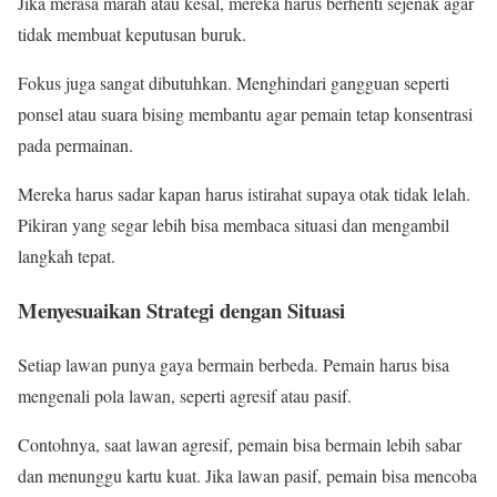
Jika merasa marah atau kesal, mereka harus berhenti sejenak agar
tidak membuat keputusan buruk.
Fokus juga sangat dibutuhkan. Menghindari gangguan seperti
ponsel atau suara bising membantu agar pemain tetap konsentrasi
pada permainan.
Mereka harus sadar kapan harus istirahat supaya otak tidak lelah.
Pikiran yang segar lebih bisa membaca situasi dan mengambil
langkah tepat.
Menyesuaikan Strategi dengan Situasi
Setiap lawan punya gaya bermain berbeda. Pemain harus bisa
mengenali pola lawan, seperti agresif atau pasif.
Contohnya, saat lawan agresif, pemain bisa bermain lebih sabar
dan menunggu kartu kuat. Jika lawan pasif, pemain bisa mencoba