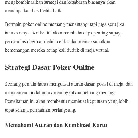
mengkombinasikan strategi dan kesabaran biasanya akan
mendapatkan hasil lebih baik.
Bermain poker online memang menantang, tapi juga seru jika
tahu caranya. Artikel ini akan membahas tips penting supaya
pemain bisa bermain lebih cerdas dan memaksimalkan
kemenangan mereka setiap kali duduk di meja virtual.
Strategi Dasar Poker Online
Seorang pemain harus menguasai aturan dasar, posisi di meja, dan
manajemen modal untuk meningkatkan peluang menang.
Pemahaman ini akan membantu membuat keputusan yang lebih
tepat selama permainan berlangsung.
Memahami Aturan dan Kombinasi Kartu