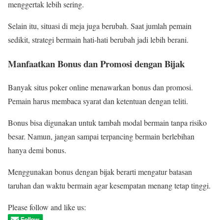
menggertak lebih sering.
Selain itu, situasi di meja juga berubah. Saat jumlah pemain
sedikit, strategi bermain hati-hati berubah jadi lebih berani.
Manfaatkan Bonus dan Promosi dengan Bijak
Banyak situs poker online menawarkan bonus dan promosi.
Pemain harus membaca syarat dan ketentuan dengan teliti.
Bonus bisa digunakan untuk tambah modal bermain tanpa risiko
besar. Namun, jangan sampai terpancing bermain berlebihan
hanya demi bonus.
Menggunakan bonus dengan bijak berarti mengatur batasan
taruhan dan waktu bermain agar kesempatan menang tetap tinggi.
Please follow and like us: