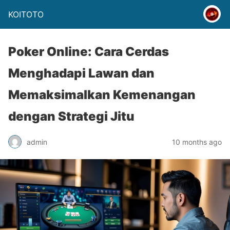
KOITOTO
Poker Online: Cara Cerdas
Menghadapi Lawan dan
Memaksimalkan Kemenangan
dengan Strategi Jitu
admin
10 months ago