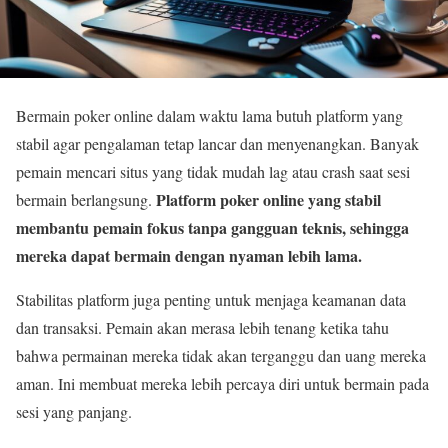
Bermain poker online dalam waktu lama butuh platform yang
stabil agar pengalaman tetap lancar dan menyenangkan. Banyak
pemain mencari situs yang tidak mudah lag atau crash saat sesi
Platform poker online yang stabil
bermain berlangsung.
membantu pemain fokus tanpa gangguan teknis, sehingga
mereka dapat bermain dengan nyaman lebih lama.
Stabilitas platform juga penting untuk menjaga keamanan data
dan transaksi. Pemain akan merasa lebih tenang ketika tahu
bahwa permainan mereka tidak akan terganggu dan uang mereka
aman. Ini membuat mereka lebih percaya diri untuk bermain pada
sesi yang panjang.