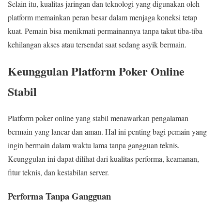
Selain itu, kualitas jaringan dan teknologi yang digunakan oleh
platform memainkan peran besar dalam menjaga koneksi tetap
kuat. Pemain bisa menikmati permainannya tanpa takut tiba-tiba
kehilangan akses atau tersendat saat sedang asyik bermain.
Keunggulan Platform Poker Online
Stabil
Platform poker online yang stabil menawarkan pengalaman
bermain yang lancar dan aman. Hal ini penting bagi pemain yang
ingin bermain dalam waktu lama tanpa gangguan teknis.
Keunggulan ini dapat dilihat dari kualitas performa, keamanan,
fitur teknis, dan kestabilan server.
Performa Tanpa Gangguan