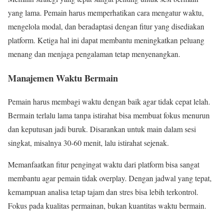
yang lama. Pemain harus memperhatikan cara mengatur waktu,
mengelola modal, dan beradaptasi dengan fitur yang disediakan
platform. Ketiga hal ini dapat membantu meningkatkan peluang
menang dan menjaga pengalaman tetap menyenangkan.
Manajemen Waktu Bermain
Pemain harus membagi waktu dengan baik agar tidak cepat lelah.
Bermain terlalu lama tanpa istirahat bisa membuat fokus menurun
dan keputusan jadi buruk. Disarankan untuk main dalam sesi
singkat, misalnya 30-60 menit, lalu istirahat sejenak.
Memanfaatkan fitur pengingat waktu dari platform bisa sangat
membantu agar pemain tidak overplay. Dengan jadwal yang tepat,
kemampuan analisa tetap tajam dan stres bisa lebih terkontrol.
Fokus pada kualitas permainan, bukan kuantitas waktu bermain.