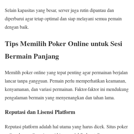
Selain kapasitas yang besar, server juga rutin dipantau dan
diperbarui agar tetap optimal dan siap melayani semua pemain
dengan baik.
Tips Memilih Poker Online untuk Sesi
Bermain Panjang
Memilih poker online yang tepat penting agar permainan berjalan
lancar tanpa gangguan. Pemain perlu memperhatikan keamanan,
kenyamanan, dan variasi permainan. Faktor-faktor ini mendukung
pengalaman bermain yang menyenangkan dan tahan lama.
Reputasi dan Lisensi Platform
Reputasi platform adalah hal utama yang harus dicek. Situs poker