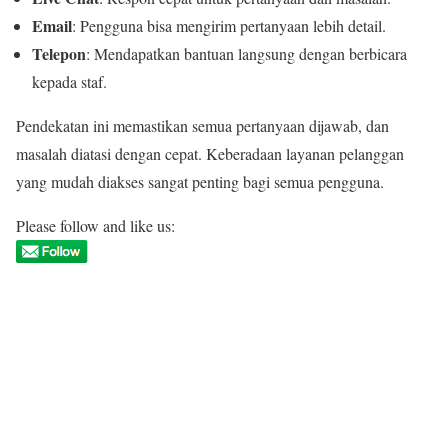
Email
: Pengguna bisa mengirim pertanyaan lebih detail.
Telepon
: Mendapatkan bantuan langsung dengan berbicara
kepada staf.
Pendekatan ini memastikan semua pertanyaan dijawab, dan
masalah diatasi dengan cepat. Keberadaan layanan pelanggan
yang mudah diakses sangat penting bagi semua pengguna.
Please follow and like us: