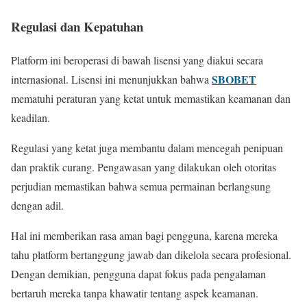
Regulasi dan Kepatuhan
Platform ini beroperasi di bawah lisensi yang diakui secara
SBOBET
internasional. Lisensi ini menunjukkan bahwa
mematuhi peraturan yang ketat untuk memastikan keamanan dan
keadilan.
Regulasi yang ketat juga membantu dalam mencegah penipuan
dan praktik curang. Pengawasan yang dilakukan oleh otoritas
perjudian memastikan bahwa semua permainan berlangsung
dengan adil.
Hal ini memberikan rasa aman bagi pengguna, karena mereka
tahu platform bertanggung jawab dan dikelola secara profesional.
Dengan demikian, pengguna dapat fokus pada pengalaman
bertaruh mereka tanpa khawatir tentang aspek keamanan.