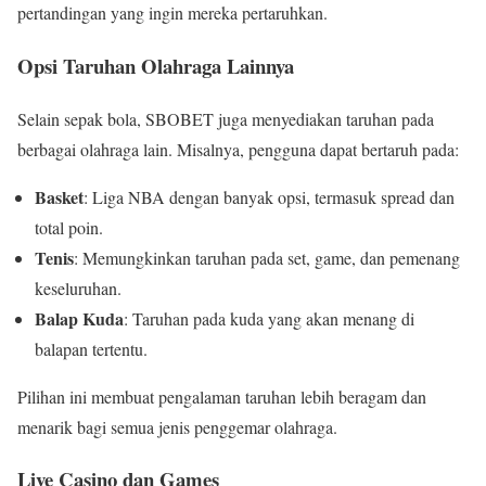
pertandingan yang ingin mereka pertaruhkan.
Opsi Taruhan Olahraga Lainnya
Selain sepak bola, SBOBET juga menyediakan taruhan pada
berbagai olahraga lain. Misalnya, pengguna dapat bertaruh pada:
Basket
: Liga NBA dengan banyak opsi, termasuk spread dan
total poin.
Tenis
: Memungkinkan taruhan pada set, game, dan pemenang
keseluruhan.
Balap Kuda
: Taruhan pada kuda yang akan menang di
balapan tertentu.
Pilihan ini membuat pengalaman taruhan lebih beragam dan
menarik bagi semua jenis penggemar olahraga.
Live Casino dan Games