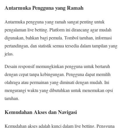
Antarmuka Pengguna yang Ramah
Antarmuka pengguna yang ramah sangat penting untuk
pengalaman live betting. Platform ini dirancang agar mudah
digunakan, bahkan bagi pemula. Tombol taruhan, informasi
pertandingan, dan statistik semua tersedia dalam tampilan yang
jelas.
Desain responsif memungkinkan pengguna untuk bertaruh
dengan cepat tanpa kebingungan. Pengguna dapat memilih
olahraga atau permainan yang diminati dengan mudah. Ini
mengurangi waktu yang dibutuhkan untuk menemukan opsi
taruhan.
Kemudahan Akses dan Navigasi
Kemudahan akses adalah kunci dalam live betting. Pengguna