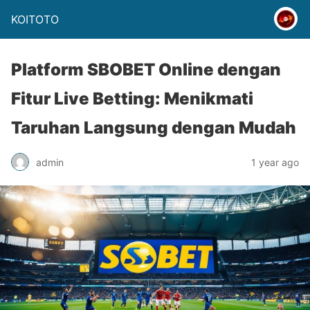
KOITOTO
Platform SBOBET Online dengan
Fitur Live Betting: Menikmati
Taruhan Langsung dengan Mudah
admin
1 year ago