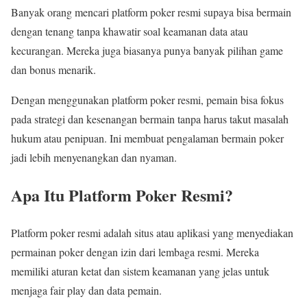
Banyak orang mencari platform poker resmi supaya bisa bermain
dengan tenang tanpa khawatir soal keamanan data atau
kecurangan. Mereka juga biasanya punya banyak pilihan game
dan bonus menarik.
Dengan menggunakan platform poker resmi, pemain bisa fokus
pada strategi dan kesenangan bermain tanpa harus takut masalah
hukum atau penipuan. Ini membuat pengalaman bermain poker
jadi lebih menyenangkan dan nyaman.
Apa Itu Platform Poker Resmi?
Platform poker resmi adalah situs atau aplikasi yang menyediakan
permainan poker dengan izin dari lembaga resmi. Mereka
memiliki aturan ketat dan sistem keamanan yang jelas untuk
menjaga fair play dan data pemain.