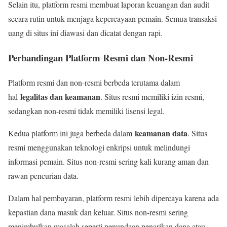
Selain itu, platform resmi membuat laporan keuangan dan audit
secara rutin untuk menjaga kepercayaan pemain. Semua transaksi
uang di situs ini diawasi dan dicatat dengan rapi.
Perbandingan Platform Resmi dan Non-Resmi
Platform resmi dan non-resmi berbeda terutama dalam
legalitas dan keamanan
hal
. Situs resmi memiliki izin resmi,
sedangkan non-resmi tidak memiliki lisensi legal.
keamanan data
Kedua platform ini juga berbeda dalam
. Situs
resmi menggunakan teknologi enkripsi untuk melindungi
informasi pemain. Situs non-resmi sering kali kurang aman dan
rawan pencurian data.
Dalam hal pembayaran, platform resmi lebih dipercaya karena ada
kepastian dana masuk dan keluar. Situs non-resmi sering
menimbulkan masalah seperti penundaan penarikan dana atau