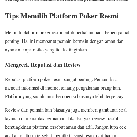
Tips Memilih Platform Poker Resmi
Memilih platform poker resmi butuh perhatian pada beberapa hal
penting. Hal ini membantu pemain bermain dengan aman dan
nyaman tanpa risiko yang tidak diinginkan.
Mengecek Reputasi dan Review
Reputasi platform poker resmi sangat penting. Pemain bisa
mencari informasi di internet tentang pengalaman orang lain.
Platform yang sudah lama beroperasi biasanya lebih terpercaya.
Review dari pemain lain biasanya juga memberi gambaran soal
layanan dan kualitas permainan. Jika banyak review positif,
kemungkinan platform tersebut aman dan adil. Jangan lupa cek
apakah platform tersebut memiliki lisensi resmi dari badan