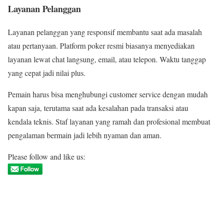
Layanan Pelanggan
Layanan pelanggan yang responsif membantu saat ada masalah
atau pertanyaan. Platform poker resmi biasanya menyediakan
layanan lewat chat langsung, email, atau telepon. Waktu tanggap
yang cepat jadi nilai plus.
Pemain harus bisa menghubungi customer service dengan mudah
kapan saja, terutama saat ada kesalahan pada transaksi atau
kendala teknis. Staf layanan yang ramah dan profesional membuat
pengalaman bermain jadi lebih nyaman dan aman.
Please follow and like us: