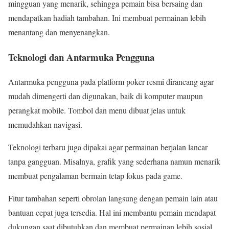
mingguan yang menarik, sehingga pemain bisa bersaing dan
mendapatkan hadiah tambahan. Ini membuat permainan lebih
menantang dan menyenangkan.
Teknologi dan Antarmuka Pengguna
Antarmuka pengguna pada platform poker resmi dirancang agar
mudah dimengerti dan digunakan, baik di komputer maupun
perangkat mobile. Tombol dan menu dibuat jelas untuk
memudahkan navigasi.
Teknologi terbaru juga dipakai agar permainan berjalan lancar
tanpa gangguan. Misalnya, grafik yang sederhana namun menarik
membuat pengalaman bermain tetap fokus pada game.
Fitur tambahan seperti obrolan langsung dengan pemain lain atau
bantuan cepat juga tersedia. Hal ini membantu pemain mendapat
dukungan saat dibutuhkan dan membuat permainan lebih sosial.