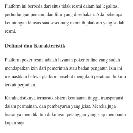
Platform ini berbeda dari situs tidak resmi dalam hal legalitas,
perlindungan pemain, dan fitur yang disediakan. Ada beberapa
keuntungan khusus saat seseorang memilih platform yang sudah
resmi.
Definisi dan Karakteristik
Platform poker resmi adalah layanan poker online yang sudah
mendapatkan izin dari pemerintah atau badan pengatur. Izin ini
memastikan bahwa platform tersebut mengikuti peraturan hukum
terkait perjudian.
Karakteristiknya termasuk sistem keamanan tinggi, transparansi
dalam permainan, dan pembayaran yang jelas. Mereka juga
biasanya memiliki tim dukungan pelanggan yang siap membantu
kapan saja.