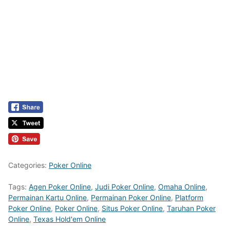
Categories:
Poker Online
Tags:
Agen Poker Online
,
Judi Poker Online
,
Omaha Online
,
Permainan Kartu Online
,
Permainan Poker Online
,
Platform
Poker Online
,
Poker Online
,
Situs Poker Online
,
Taruhan Poker
Online
,
Texas Hold'em Online