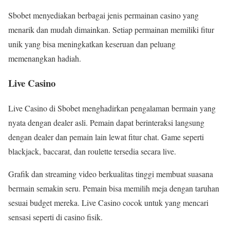
Sbobet menyediakan berbagai jenis permainan casino yang
menarik dan mudah dimainkan. Setiap permainan memiliki fitur
unik yang bisa meningkatkan keseruan dan peluang
memenangkan hadiah.
Live Casino
Live Casino di Sbobet menghadirkan pengalaman bermain yang
nyata dengan dealer asli. Pemain dapat berinteraksi langsung
dengan dealer dan pemain lain lewat fitur chat. Game seperti
blackjack, baccarat, dan roulette tersedia secara live.
Grafik dan streaming video berkualitas tinggi membuat suasana
bermain semakin seru. Pemain bisa memilih meja dengan taruhan
sesuai budget mereka. Live Casino cocok untuk yang mencari
sensasi seperti di casino fisik.