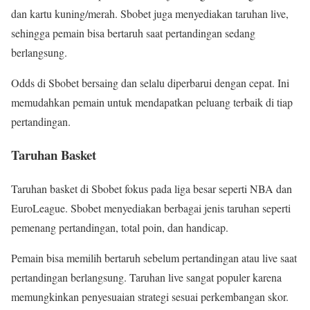
dan kartu kuning/merah. Sbobet juga menyediakan taruhan live,
sehingga pemain bisa bertaruh saat pertandingan sedang
berlangsung.
Odds di Sbobet bersaing dan selalu diperbarui dengan cepat. Ini
memudahkan pemain untuk mendapatkan peluang terbaik di tiap
pertandingan.
Taruhan Basket
Taruhan basket di Sbobet fokus pada liga besar seperti NBA dan
EuroLeague. Sbobet menyediakan berbagai jenis taruhan seperti
pemenang pertandingan, total poin, dan handicap.
Pemain bisa memilih bertaruh sebelum pertandingan atau live saat
pertandingan berlangsung. Taruhan live sangat populer karena
memungkinkan penyesuaian strategi sesuai perkembangan skor.