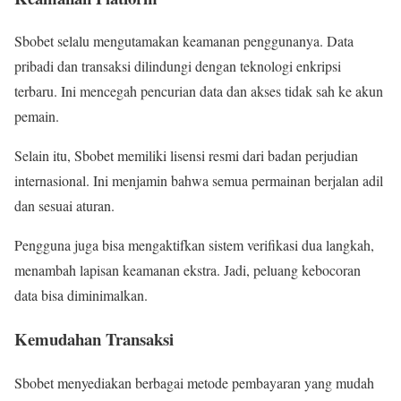
Sbobet selalu mengutamakan keamanan penggunanya. Data
pribadi dan transaksi dilindungi dengan teknologi enkripsi
terbaru. Ini mencegah pencurian data dan akses tidak sah ke akun
pemain.
Selain itu, Sbobet memiliki lisensi resmi dari badan perjudian
internasional. Ini menjamin bahwa semua permainan berjalan adil
dan sesuai aturan.
Pengguna juga bisa mengaktifkan sistem verifikasi dua langkah,
menambah lapisan keamanan ekstra. Jadi, peluang kebocoran
data bisa diminimalkan.
Kemudahan Transaksi
Sbobet menyediakan berbagai metode pembayaran yang mudah