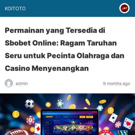
KOITOTO
Permainan yang Tersedia di
Sbobet Online: Ragam Taruhan
Seru untuk Pecinta Olahraga dan
Casino Menyenangkan
admin
9 months ago