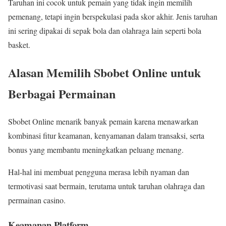
Taruhan ini cocok untuk pemain yang tidak ingin memilih
pemenang, tetapi ingin berspekulasi pada skor akhir. Jenis taruhan
ini sering dipakai di sepak bola dan olahraga lain seperti bola
basket.
Alasan Memilih Sbobet Online untuk
Berbagai Permainan
Sbobet Online menarik banyak pemain karena menawarkan
kombinasi fitur keamanan, kenyamanan dalam transaksi, serta
bonus yang membantu meningkatkan peluang menang.
Hal-hal ini membuat pengguna merasa lebih nyaman dan
termotivasi saat bermain, terutama untuk taruhan olahraga dan
permainan casino.
Keamanan Platform