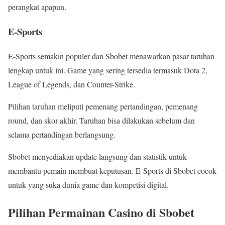
perangkat apapun.
E-Sports
E-Sports semakin populer dan Sbobet menawarkan pasar taruhan
lengkap untuk ini. Game yang sering tersedia termasuk Dota 2,
League of Legends, dan Counter-Strike.
Pilihan taruhan meliputi pemenang pertandingan, pemenang
round, dan skor akhir. Taruhan bisa dilakukan sebelum dan
selama pertandingan berlangsung.
Sbobet menyediakan update langsung dan statistik untuk
membantu pemain membuat keputusan. E-Sports di Sbobet cocok
untuk yang suka dunia game dan kompetisi digital.
Pilihan Permainan Casino di Sbobet