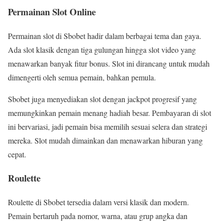
Permainan Slot Online
Permainan slot di Sbobet hadir dalam berbagai tema dan gaya.
Ada slot klasik dengan tiga gulungan hingga slot video yang
menawarkan banyak fitur bonus. Slot ini dirancang untuk mudah
dimengerti oleh semua pemain, bahkan pemula.
Sbobet juga menyediakan slot dengan jackpot progresif yang
memungkinkan pemain menang hadiah besar. Pembayaran di slot
ini bervariasi, jadi pemain bisa memilih sesuai selera dan strategi
mereka. Slot mudah dimainkan dan menawarkan hiburan yang
cepat.
Roulette
Roulette di Sbobet tersedia dalam versi klasik dan modern.
Pemain bertaruh pada nomor, warna, atau grup angka dan