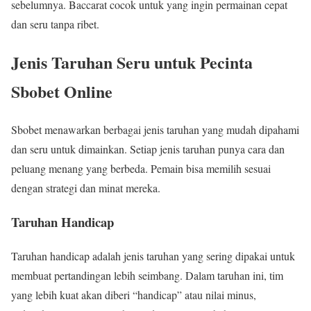
sebelumnya. Baccarat cocok untuk yang ingin permainan cepat
dan seru tanpa ribet.
Jenis Taruhan Seru untuk Pecinta
Sbobet Online
Sbobet menawarkan berbagai jenis taruhan yang mudah dipahami
dan seru untuk dimainkan. Setiap jenis taruhan punya cara dan
peluang menang yang berbeda. Pemain bisa memilih sesuai
dengan strategi dan minat mereka.
Taruhan Handicap
Taruhan handicap adalah jenis taruhan yang sering dipakai untuk
membuat pertandingan lebih seimbang. Dalam taruhan ini, tim
yang lebih kuat akan diberi “handicap” atau nilai minus,