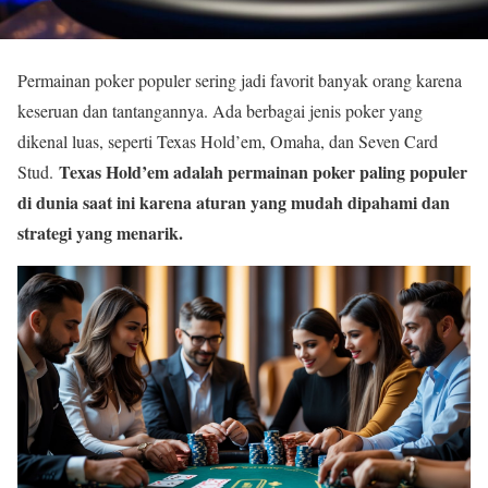
Permainan poker populer sering jadi favorit banyak orang karena
keseruan dan tantangannya. Ada berbagai jenis poker yang
dikenal luas, seperti Texas Hold’em, Omaha, dan Seven Card
Texas Hold’em adalah permainan poker paling populer
Stud.
di dunia saat ini karena aturan yang mudah dipahami dan
strategi yang menarik.