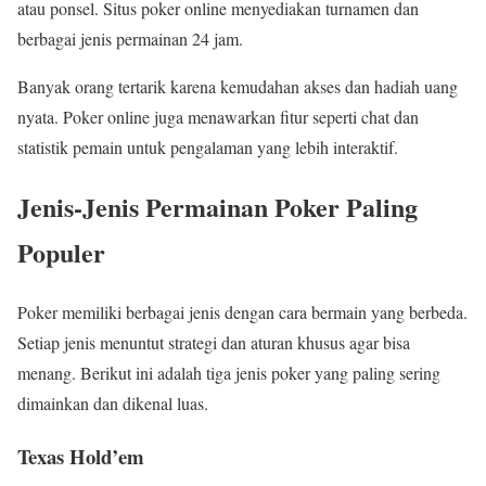
atau ponsel. Situs poker online menyediakan turnamen dan
berbagai jenis permainan 24 jam.
Banyak orang tertarik karena kemudahan akses dan hadiah uang
nyata. Poker online juga menawarkan fitur seperti chat dan
statistik pemain untuk pengalaman yang lebih interaktif.
Jenis-Jenis Permainan Poker Paling
Populer
Poker memiliki berbagai jenis dengan cara bermain yang berbeda.
Setiap jenis menuntut strategi dan aturan khusus agar bisa
menang. Berikut ini adalah tiga jenis poker yang paling sering
dimainkan dan dikenal luas.
Texas Hold’em