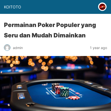
KOITOTO
Permainan Poker Populer yang
Seru dan Mudah Dimainkan
admin
1 year ago