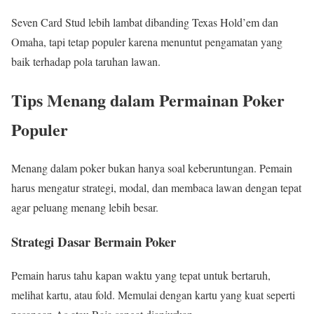
Seven Card Stud lebih lambat dibanding Texas Hold’em dan
Omaha, tapi tetap populer karena menuntut pengamatan yang
baik terhadap pola taruhan lawan.
Tips Menang dalam Permainan Poker
Populer
Menang dalam poker bukan hanya soal keberuntungan. Pemain
harus mengatur strategi, modal, dan membaca lawan dengan tepat
agar peluang menang lebih besar.
Strategi Dasar Bermain Poker
Pemain harus tahu kapan waktu yang tepat untuk bertaruh,
melihat kartu, atau fold. Memulai dengan kartu yang kuat seperti