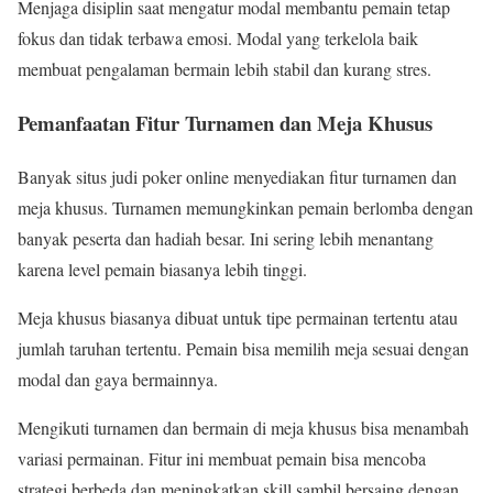
Menjaga disiplin saat mengatur modal membantu pemain tetap
fokus dan tidak terbawa emosi. Modal yang terkelola baik
membuat pengalaman bermain lebih stabil dan kurang stres.
Pemanfaatan Fitur Turnamen dan Meja Khusus
Banyak situs judi poker online menyediakan fitur turnamen dan
meja khusus. Turnamen memungkinkan pemain berlomba dengan
banyak peserta dan hadiah besar. Ini sering lebih menantang
karena level pemain biasanya lebih tinggi.
Meja khusus biasanya dibuat untuk tipe permainan tertentu atau
jumlah taruhan tertentu. Pemain bisa memilih meja sesuai dengan
modal dan gaya bermainnya.
Mengikuti turnamen dan bermain di meja khusus bisa menambah
variasi permainan. Fitur ini membuat pemain bisa mencoba
strategi berbeda dan meningkatkan skill sambil bersaing dengan