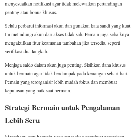
menyesuaikan notifikasi agar tidak melewatkan pertandingan
penting atau bonus khusus.
Selalu perbarui informasi akun dan gunakan kata sandi yang kuat.
Ini melindungi akun dari akses tidak sah. Pemain juga sebaiknya
mengaktifkan fitur keamanan tambahan jika tersedia, seperti
verifikasi dua langkah.
Menjaga saldo dalam akun juga penting. Sisihkan dana khusus
untuk bermain agar tidak berdampak pada keuangan sehari-hari.
Pemain yang terorganisir lebih mudah fokus dan membuat
keputusan yang baik saat bermain.
Strategi Bermain untuk Pengalaman
Lebih Seru
Memahami cara bermain yang tepat akan membuat permainan