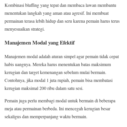
Kombinasi bluffing yang tepat dan membaca lawan membantu
menentukan langkah yang aman atau agresif. Ini membuat
permainan terasa lebih hidup dan seru karena pemain harus terus
menyesuaikan strategi.
Manajemen Modal yang Efektif
Manajemen modal adalah aturan simpel agar pemain tidak cepat
habis uangnya. Mereka harus menentukan batas maksimum
kerugian dan target kemenangan sebelum mulai bermain.
Contohnya, jika modal 1 juta rupiah, pemain bisa membatasi
kerugian maksimal 200 ribu dalam satu sesi.
Pemain juga perlu membagi modal untuk bermain di beberapa
meja atau permainan berbeda. Ini mencegah kerugian besar
sekaligus dan memperpanjang waktu bermain.