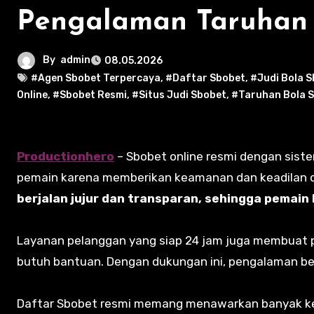
Pengalaman Taruhan 
By
admin
08.05.2026
#Agen Sbobet Terpercaya
,
#Daftar Sbobet
,
#Judi Bola 
Online
,
#Sbobet Resmi
,
#Situs Judi Sbobet
,
#Taruhan Bola 
Productionhero
– Sbobet online resmi dengan siste
pemain karena memberikan keamanan dan keadilan d
berjalan jujur dan transparan, sehingga pemain
Layanan pelanggan yang siap 24 jam juga membuat 
butuh bantuan. Dengan dukungan ini, pengalaman be
Daftar Sbobet resmi memang menawarkan banyak keu