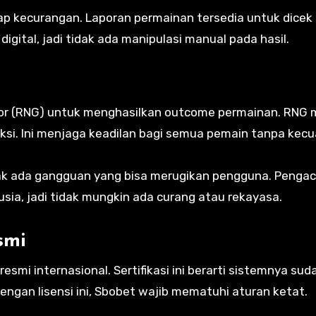
 kecurangan. Laporan permainan tersedia untuk dicek s
igital, jadi tidak ada manipulasi manual pada hasil.
r (RNG) untuk menghasilkan outcome permainan. RNG
iksi. Ini menjaga keadilan bagi semua pemain tanpa kecua
idak ada gangguan yang bisa merugikan pengguna. Pengac
sia, jadi tidak mungkin ada curang atau rekayasa.
smi
mi internasional. Sertifikasi ini berarti sistemnya sudah
engan lisensi ini, Sbobet wajib mematuhi aturan ketat.