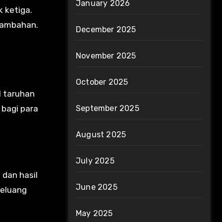
January 2026
k ketiga.
tambahan.
December 2025
November 2025
October 2025
l taruhan
 bagi para
September 2025
August 2025
July 2025
dan hasil
June 2025
peluang
May 2025