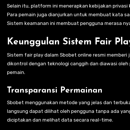
Selain itu, platform ini menerapkan kebijakan privas
Para pemain juga dianjurkan untuk membuat kata s
Sistem keamanan ini membuat pengguna merasa ny
Keunggulan Sistem Fair Pla
Sistem fair play dalam Sbobet online resmi memberi 
dikontrol dengan teknologi canggih dan diawasi oleh
pemain.
Transparansi Permainan
Sbobet menggunakan metode yang jelas dan terbuka 
langsung dapat dilihat oleh pengguna tanpa ada y
diciptakan dan melihat data secara real-time.