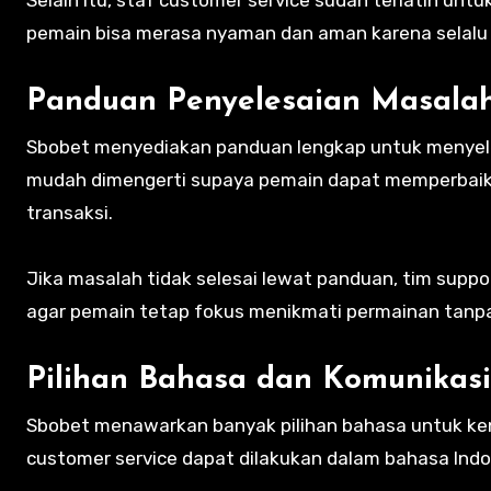
Selain itu, staf customer service sudah terlatih unt
pemain bisa merasa nyaman dan aman karena selalu 
Panduan Penyelesaian Masala
Sbobet menyediakan panduan lengkap untuk menye
mudah dimengerti supaya pemain dapat memperbaiki sen
transaksi.
Jika masalah tidak selesai lewat panduan, tim suppo
agar pemain tetap fokus menikmati permainan tanp
Pilihan Bahasa dan Komunikasi
Sbobet menawarkan banyak pilihan bahasa untuk ke
customer service dapat dilakukan dalam bahasa Indon