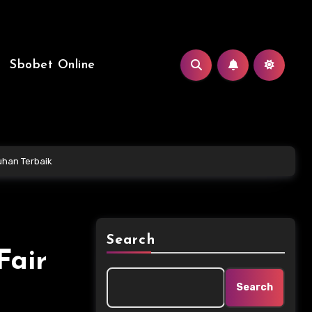
Sbobet Online
uhan Terbaik
Search
Fair
Search