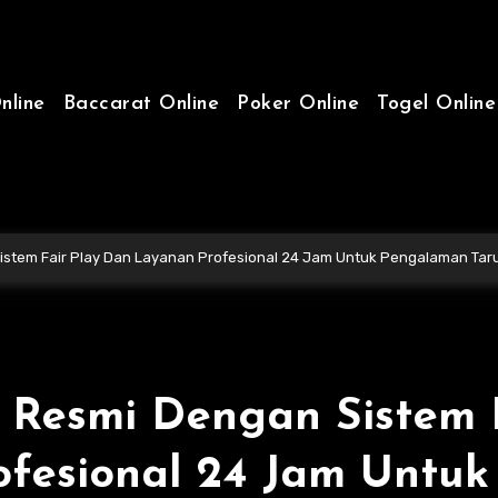
nline
Baccarat Online
Poker Online
Togel Online
istem Fair Play Dan Layanan Profesional 24 Jam Untuk Pengalaman Tar
 Resmi Dengan Sistem 
fesional 24 Jam Untuk