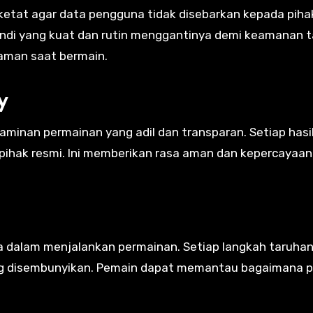
i ketat agar data pengguna tidak disebarkan kepada piha
andi yang kuat dan rutin menggantinya demi keamanan 
aman saat bermain.
y
jaminan permainan yang adil dan transparan. Setiap hasi
 pihak resmi. Ini memberikan rasa aman dan kepercayaan
dalam menjalankan permainan. Setiap langkah taruhan 
ang disembunyikan. Pemain dapat memantau bagaimana 