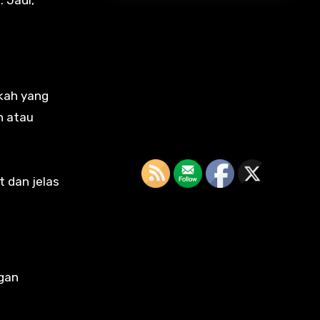
 Jadi,
kah yang
n atau
 dan jelas
gan