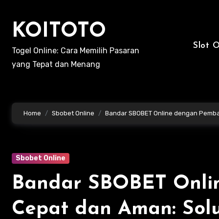
Skip
to
KOITOTO
content
Slot O
Togel Online: Cara Memilih Pasaran
yang Tepat dan Menang
Home
Sbobet Online
Bandar SBOBET Online dengan Pemba
Sbobet Online
Bandar SBOBET Onli
Cepat dan Aman: Solu