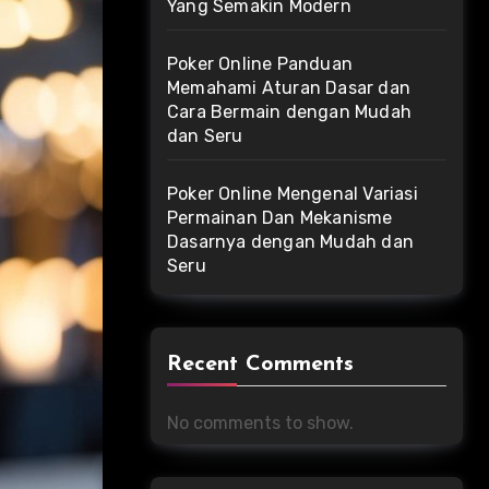
Yang Semakin Modern
Poker Online Panduan
Memahami Aturan Dasar dan
Cara Bermain dengan Mudah
dan Seru
Poker Online Mengenal Variasi
Permainan Dan Mekanisme
Dasarnya dengan Mudah dan
Seru
Recent Comments
No comments to show.