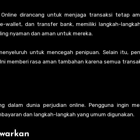
nline dirancang untuk menjaga transaksi tetap a
 e-wallet, dan transfer bank, memiliki langkah-langk
ling nyaman dan aman untuk mereka.
 menyeluruh untuk mencegah penipuan. Selain itu, pe
. Ini memberi rasa aman tambahan karena semua transa
 dalam dunia perjudian online. Pengguna ingin me
embayaran dan langkah-langkah yang umum digunakan.
warkan