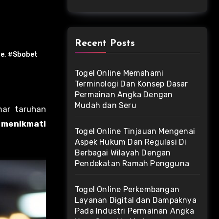
Recent Posts
le
,
#Sbobet
Togel Online Memahami
Terminologi Dan Konsep Dasar
Permainan Angka Dengan
Mudah dan Seru
 menikmati
Togel Online Tinjauan Mengenai
Aspek Hukum Dan Regulasi Di
Berbagai Wilayah Dengan
Pendekatan Ramah Pengguna
Togel Online Perkembangan
Layanan Digital dan Dampaknya
Pada Industri Permainan Angka