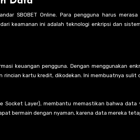
n Data
andar SBOBET Online. Para pengguna harus merasa
dari keamanan ini adalah teknologi enkripsi dan sist
nformasi keuangan pengguna. Dengan menggunakan enkri
an rincian kartu kredit, dikodekan. Ini membuatnya sulit 
cure Socket Layer), membantu memastikan bahwa data y
apat bermain dengan nyaman, karena data mereka tetap