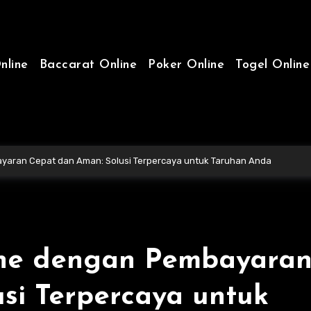
nline
Baccarat Online
Poker Online
Togel Online
yaran Cepat dan Aman: Solusi Terpercaya untuk Taruhan Anda
ne dengan Pembayara
si Terpercaya untuk