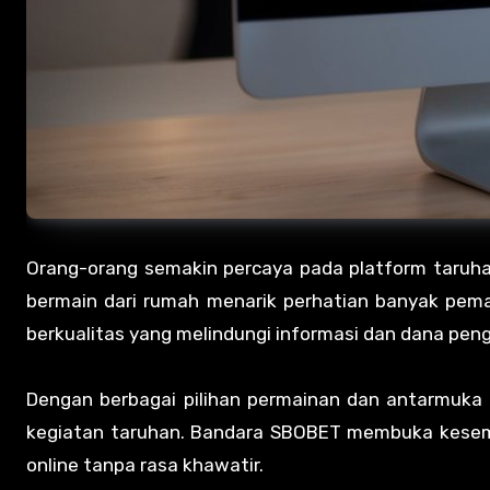
Orang-orang semakin percaya pada platform taru
bermain dari rumah menarik perhatian banyak pe
berkualitas yang melindungi informasi dan dana pen
Dengan berbagai pilihan permainan dan antarmuka
kegiatan taruhan. Bandara SBOBET membuka kesem
online tanpa rasa khawatir.