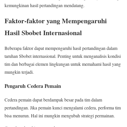
kemungkinan hasil pertandingan mendatang.
Faktor-faktor yang Mempengaruhi
Hasil Sbobet Internasional
Beberapa faktor dapat mempengaruhi hasil pertandingan dalam
taruhan Sbobet internasional. Penting untuk menganalisis kondisi
tim dan berbagai elemen lingkungan untuk memahami hasil yang
mungkin terjadi.
Pengaruh Cedera Pemain
Cedera pemain dapat berdampak besar pada tim dalam
pertandingan. Jika pemain kunci mengalami cedera, performa tim
bisa menurun. Hal ini mungkin mengubah strategi permainan.