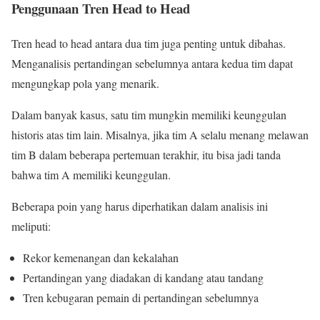
Penggunaan Tren Head to Head
Tren head to head antara dua tim juga penting untuk dibahas.
Menganalisis pertandingan sebelumnya antara kedua tim dapat
mengungkap pola yang menarik.
Dalam banyak kasus, satu tim mungkin memiliki keunggulan
historis atas tim lain. Misalnya, jika tim A selalu menang melawan
tim B dalam beberapa pertemuan terakhir, itu bisa jadi tanda
bahwa tim A memiliki keunggulan.
Beberapa poin yang harus diperhatikan dalam analisis ini
meliputi:
Rekor kemenangan dan kekalahan
Pertandingan yang diadakan di kandang atau tandang
Tren kebugaran pemain di pertandingan sebelumnya