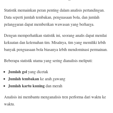
Statistik memainkan peran penting dalam analisis pertandingan.
Data seperti jumlah tembakan, penguasaan bola, dan jumlah
pelanggaran dapat memberikan wawasan yang berharga.
Dengan memperhatikan statistik ini, seorang analis dapat menilai
kekuatan dan kelemahan tim. Misalnya, tim yang memiliki lebih
banyak penguasaan bola biasanya lebih mendominasi permainan.
Beberapa statistik utama yang sering dianalisis meliputi:
Jumlah gol
yang dicetak
Jumlah tembakan
ke arah gawang
Jumlah kartu kuning
dan merah
Analisis ini membantu menganalisis tren performa dari waktu ke
waktu.