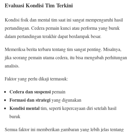
Evaluasi Kondisi Tim Terkini
Kondisi fisik dan mental tim saat ini sangat mempengaruhi hasil
pertandingan. Cedera pemain kunci atau performa yang buruk
dalam pertandingan terakhir dapat berdampak besar.
Memeriksa berita terbaru tentang tim sangat penting. Misalnya,
jika seorang pemain utama cedera, itu bisa mengubah perhitungan
analisis.
Faktor yang perlu dikaji termasuk:
Cedera dan suspensi
pemain
Formasi dan strategi
yang digunakan
Kondisi mental
tim, seperti kepercayaan diri setelah hasil
buruk
Semua faktor ini memberikan gambaran yang lebih jelas tentang