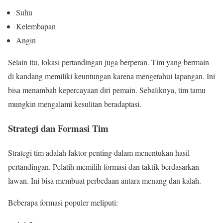
Suhu
Kelembapan
Angin
Selain itu, lokasi pertandingan juga berperan. Tim yang bermain
di kandang memiliki keuntungan karena mengetahui lapangan. Ini
bisa menambah kepercayaan diri pemain. Sebaliknya, tim tamu
mungkin mengalami kesulitan beradaptasi.
Strategi dan Formasi Tim
Strategi tim adalah faktor penting dalam menentukan hasil
pertandingan. Pelatih memilih formasi dan taktik berdasarkan
lawan. Ini bisa membuat perbedaan antara menang dan kalah.
Beberapa formasi populer meliputi: