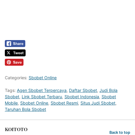
Categories:
Sbobet Online
Tags:
Agen Sbobet Terpercaya
,
Daftar Sbobet
,
Judi Bola
Sbobet
,
Link Sbobet Terbaru
,
Sbobet Indonesia
,
Sbobet
Mobile
,
Sbobet Online
,
Sbobet Resmi
,
Situs Judi Sbobet
,
Taruhan Bola Sbobet
KOITOTO
Back to top