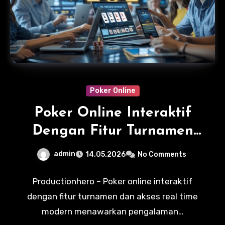
Poker Online
Poker Online Interaktif
Dengan Fitur Turnamen
Dan Akses Real Time
admin
14.05.2026
No Comments
Modern Untuk
Productionhero – Poker online interaktif
Pengalaman Bermain Seru
dengan fitur turnamen dan akses real time
modern menawarkan pengalaman…