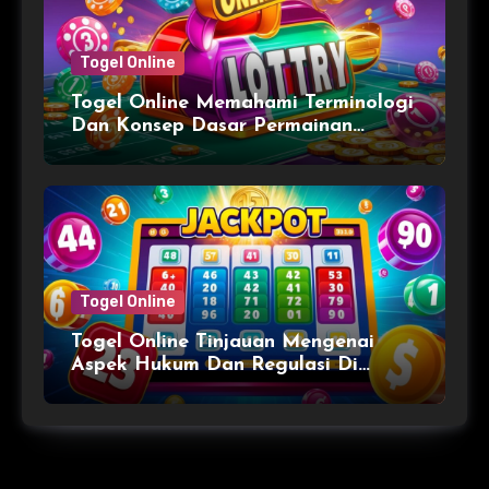
Togel Online
Togel Online Memahami Terminologi
Dan Konsep Dasar Permainan
Angka Dengan Mudah dan Seru
Togel Online
Togel Online Tinjauan Mengenai
Aspek Hukum Dan Regulasi Di
Berbagai Wilayah Dengan
Pendekatan Ramah Pengguna