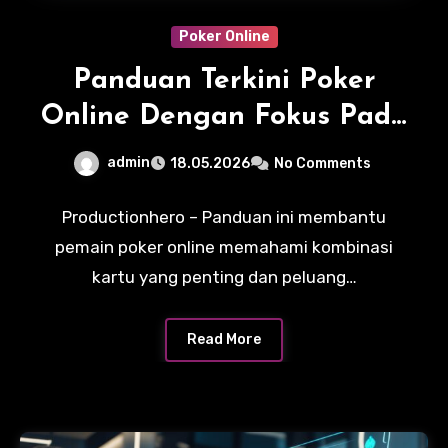
Poker Online
Panduan Terkini Poker
Online Dengan Fokus Pada
Kombinasi Kartu Dan
admin
18.05.2026
No Comments
Peluang Menang Untuk
Productionhero – Panduan ini membantu
Pemula dan Strategi
pemain poker online memahami kombinasi
Ampuh
kartu yang penting dan peluang…
Read More