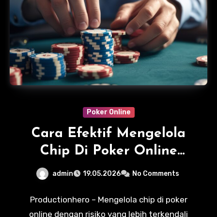
Poker Online
Cara Efektif Mengelola
Chip Di Poker Online
Dengan Risiko Lebih
admin
19.05.2026
No Comments
Terkontrol Untuk Pemain
Productionhero – Mengelola chip di poker
Pemula
online dengan risiko yang lebih terkendali