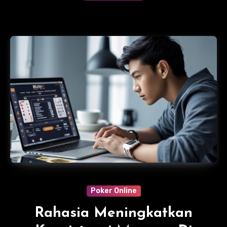
Poker Online
Rahasia Meningkatkan