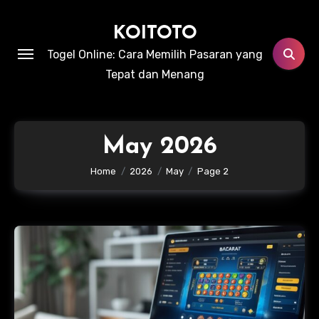
Skip
to
KOITOTO
content
Togel Online: Cara Memilih Pasaran yang
Tepat dan Menang
May 2026
Home
2026
May
Page 2