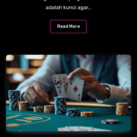
adalah kunci agar…
Read More