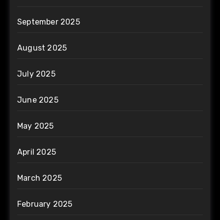
September 2025
August 2025
July 2025
June 2025
May 2025
April 2025
March 2025
February 2025