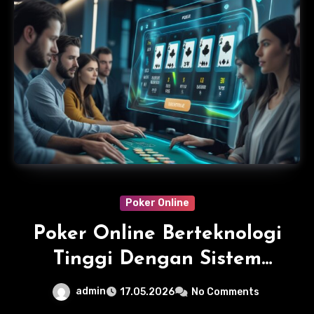
Poker Online
Poker Online Berteknologi
Tinggi Dengan Sistem
Permainan Stabil Dan
admin
17.05.2026
No Comments
Transparan untuk