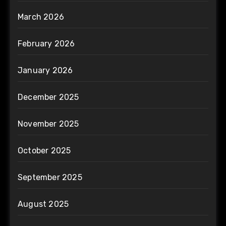
March 2026
February 2026
January 2026
December 2025
November 2025
October 2025
September 2025
August 2025