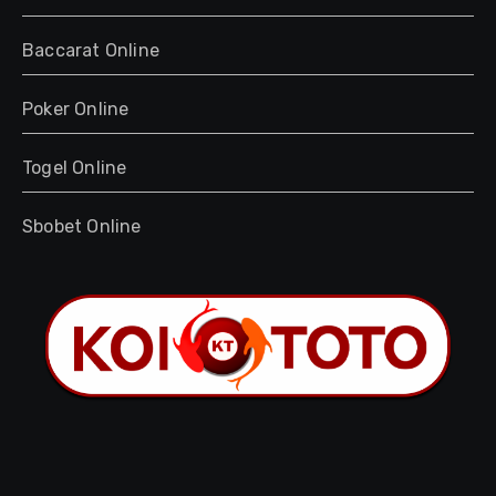
Baccarat Online
Poker Online
Togel Online
Sbobet Online