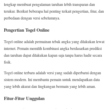
lengkap membuat pengalaman taruhan lebih transparan dan
terukur. Berikut beberapa hal penting terkait pengertian, fitur, dan
perbedaan dengan versi sebelumnya.
Pengertian Togel Online
Togel online adalah permainan tebak angka yang dilakukan lewat
internet. Pemain memilih kombinasi angka berdasarkan prediksi
dan taruhan dapat dilakukan kapan saja tanpa harus hadir secara
fisik.
Togel online terbaru adalah versi yang sudah diperbarui dengan
sistem modern. Ini membantu pemain untuk mendapatkan data
yang lebih akurat dan lingkungan bermain yang lebih aman.
Fitur-Fitur Unggulan