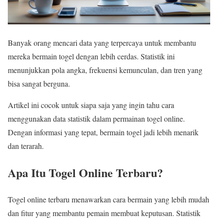
Banyak orang mencari data yang terpercaya untuk membantu
mereka bermain togel dengan lebih cerdas. Statistik ini
menunjukkan pola angka, frekuensi kemunculan, dan tren yang
bisa sangat berguna.
Artikel ini cocok untuk siapa saja yang ingin tahu cara
menggunakan data statistik dalam permainan togel online.
Dengan informasi yang tepat, bermain togel jadi lebih menarik
dan terarah.
Apa Itu Togel Online Terbaru?
Togel online terbaru menawarkan cara bermain yang lebih mudah
dan fitur yang membantu pemain membuat keputusan. Statistik