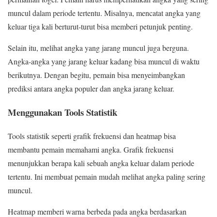
muncul dalam periode tertentu. Misalnya, mencatat angka yang
keluar tiga kali berturut-turut bisa memberi petunjuk penting.
Selain itu, melihat angka yang jarang muncul juga berguna.
Angka-angka yang jarang keluar kadang bisa muncul di waktu
berikutnya. Dengan begitu, pemain bisa menyeimbangkan
prediksi antara angka populer dan angka jarang keluar.
Menggunakan Tools Statistik
Tools statistik seperti grafik frekuensi dan heatmap bisa
membantu pemain memahami angka. Grafik frekuensi
menunjukkan berapa kali sebuah angka keluar dalam periode
tertentu. Ini membuat pemain mudah melihat angka paling sering
muncul.
Heatmap memberi warna berbeda pada angka berdasarkan