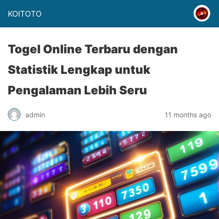
KOITOTO
Togel Online Terbaru dengan
Statistik Lengkap untuk
Pengalaman Lebih Seru
admin
11 months ago