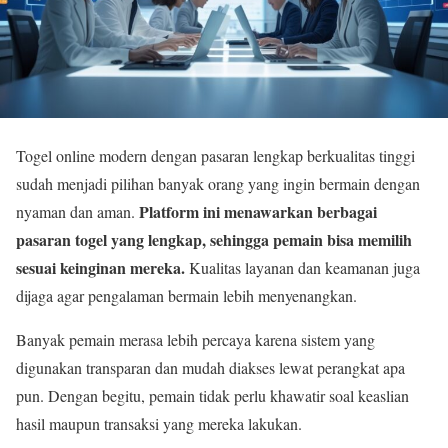
Togel online modern dengan pasaran lengkap berkualitas tinggi
sudah menjadi pilihan banyak orang yang ingin bermain dengan
Platform ini menawarkan berbagai
nyaman dan aman.
pasaran togel yang lengkap, sehingga pemain bisa memilih
sesuai keinginan mereka.
Kualitas layanan dan keamanan juga
dijaga agar pengalaman bermain lebih menyenangkan.
Banyak pemain merasa lebih percaya karena sistem yang
digunakan transparan dan mudah diakses lewat perangkat apa
pun. Dengan begitu, pemain tidak perlu khawatir soal keaslian
hasil maupun transaksi yang mereka lakukan.