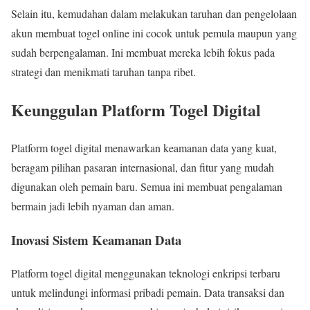
Selain itu, kemudahan dalam melakukan taruhan dan pengelolaan
akun membuat togel online ini cocok untuk pemula maupun yang
sudah berpengalaman. Ini membuat mereka lebih fokus pada
strategi dan menikmati taruhan tanpa ribet.
Keunggulan Platform Togel Digital
Platform togel digital menawarkan keamanan data yang kuat,
beragam pilihan pasaran internasional, dan fitur yang mudah
digunakan oleh pemain baru. Semua ini membuat pengalaman
bermain jadi lebih nyaman dan aman.
Inovasi Sistem Keamanan Data
Platform togel digital menggunakan teknologi enkripsi terbaru
untuk melindungi informasi pribadi pemain. Data transaksi dan