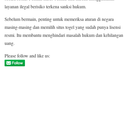
layanan ilegal berisiko terkena sanksi hukum.
Sebelum bermain, penting untuk memeriksa aturan di negara
masing-masing dan memilih situs togel yang sudah punya lisensi
resmi. Itu membantu menghindari masalah hukum dan kehilangan
uang.
Please follow and like us: