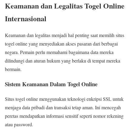
Keamanan dan Legalitas Togel Online
Internasional
Keamanan dan legalitas menjadi hal penting saat memilih situs
togel online yang menyediakan akses pasaran dari berbagai
negara. Pemain perlu memahami bagaimana data mereka
dilindungi dan aturan hukum yang berlaku di tempat mereka
bermain.
Sistem Keamanan Dalam Togel Online
Situs togel online menggunakan teknologi enkripsi SSL untuk
menjaga data pribadi dan transaksi tetap aman. Ini mencegah
peretas mendapatkan informasi sensitif seperti nomor rekening
atau password.