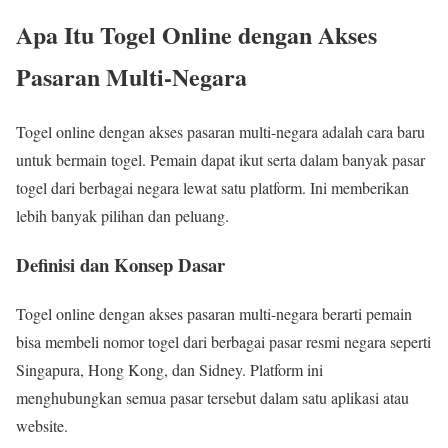
Apa Itu Togel Online dengan Akses
Pasaran Multi-Negara
Togel online dengan akses pasaran multi-negara adalah cara baru
untuk bermain togel. Pemain dapat ikut serta dalam banyak pasar
togel dari berbagai negara lewat satu platform. Ini memberikan
lebih banyak pilihan dan peluang.
Definisi dan Konsep Dasar
Togel online dengan akses pasaran multi-negara berarti pemain
bisa membeli nomor togel dari berbagai pasar resmi negara seperti
Singapura, Hong Kong, dan Sidney. Platform ini
menghubungkan semua pasar tersebut dalam satu aplikasi atau
website.