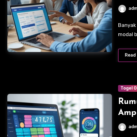
Besa
adm
Prof
Banyak 
modal b
Read
Togel O
Rumu
Amp
Bes
adm
Cep