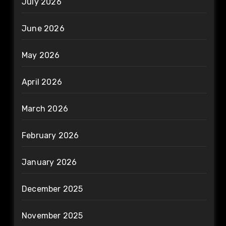
July 2026
June 2026
May 2026
April 2026
March 2026
February 2026
January 2026
December 2025
November 2025