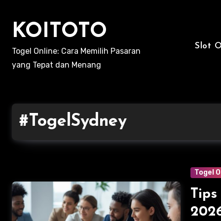
Skip
to
KOITOTO
content
Slot O
Togel Online: Cara Memilih Pasaran
yang Tepat dan Menang
#TogelSydney
Togel O
Tips
2026