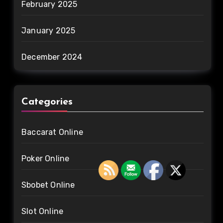
February 2025
January 2025
December 2024
Categories
Baccarat Online
Poker Online
Sbobet Online
Slot Online