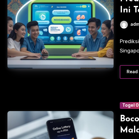
Ini 
Sin
adm
Pel
Prediksi
Singapo
Read
Togel O
Boco
Mala