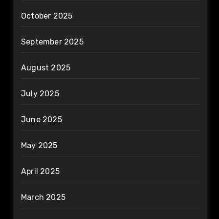
October 2025
September 2025
August 2025
July 2025
June 2025
May 2025
April 2025
March 2025