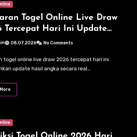
nline
aran Togel Online Live Draw
 Tercepat Hari Ini Update
 Time Semua Pasaran
in
08.07.2026
No Comments
gkap
n togel online live draw 2026 tercepat hari ini
kan update hasil angka secara real…
 More
nline
iksi Togel Online 2026 Hari