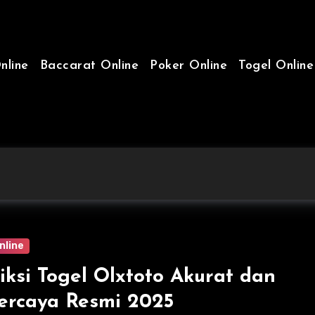
nline
Baccarat Online
Poker Online
Togel Online
nline
iksi Togel Olxtoto Akurat dan
ercaya Resmi 2025