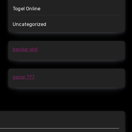
Togel Online
Uncategorized
bandar slot
gacor 777