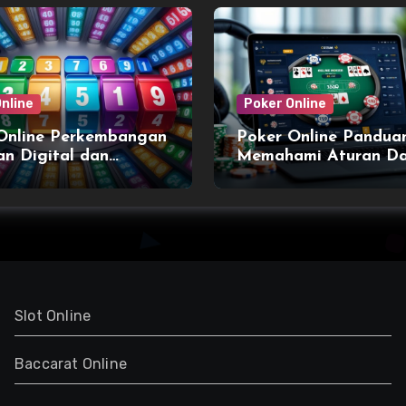
Online
Poker Online
Online Perkembangan
Poker Online Pandua
n Digital dan
Memahami Aturan Da
nya Pada Industri
dan Cara Bermain de
inan Angka Yang
Mudah dan Seru
in Modern
Slot Online
Baccarat Online