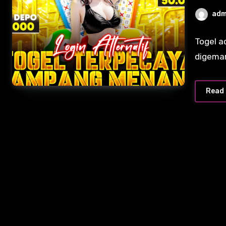
adm
Togel a
digemar
Read