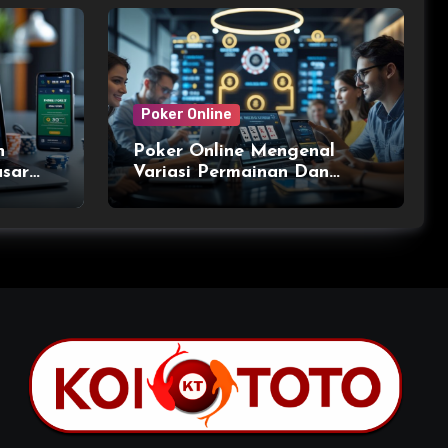
Poker Online
n
Poker Online Mengenal
sar
Variasi Permainan Dan
ngan
Mekanisme Dasarnya
dengan Mudah dan Seru