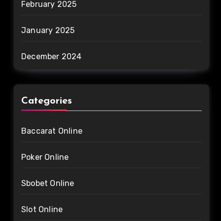
February 2025
January 2025
December 2024
Categories
Baccarat Online
Poker Online
Sbobet Online
Slot Online