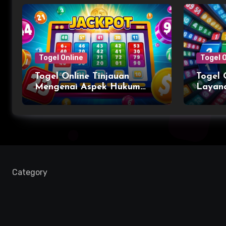
Togel Online
Togel 
Togel Online Tinjauan
Togel 
Mengenai Aspek Hukum
Layana
Dan Regulasi Di Berbagai
Dampak
Wilayah Dengan
Perma
Pendekatan Ramah
Semak
Pengguna
Category