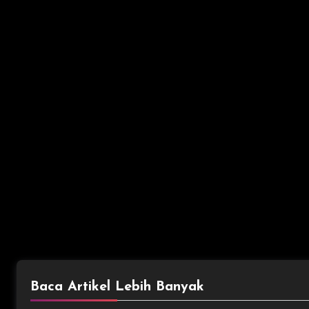
Baca Artikel Lebih Banyak